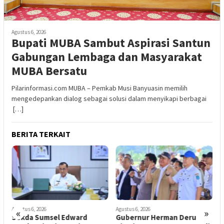
Agustus 6, 2026
Bupati MUBA Sambut Aspirasi Santun
Gabungan Lembaga dan Masyarakat
MUBA Bersatu
Pilarinformasi.com MUBA – Pemkab Musi Banyuasin memilih
mengedepankan dialog sebagai solusi dalam menyikapi berbagai
[…]
BERITA TERKAIT
Agustus 6, 2026
Agustus 6, 2026
A
«
»
Sekda Sumsel Edward
Gubernur Herman Deru
T