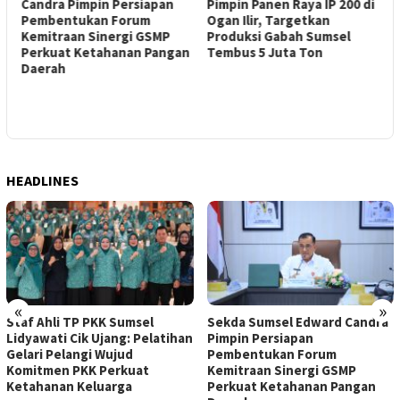
Candra Pimpin Persiapan
Pimpin Panen Raya IP 200 di
S
Pembentukan Forum
Ogan Ilir, Targetkan
B
Kemitraan Sinergi GSMP
Produksi Gabah Sumsel
D
Perkuat Ketahanan Pangan
Tembus 5 Juta Ton
Daerah
HEADLINES
«
»
Staf Ahli TP PKK Sumsel
Sekda Sumsel Edward Candra
Lidyawati Cik Ujang: Pelatihan
Pimpin Persiapan
Gelari Pelangi Wujud
Pembentukan Forum
Komitmen PKK Perkuat
Kemitraan Sinergi GSMP
Ketahanan Keluarga
Perkuat Ketahanan Pangan