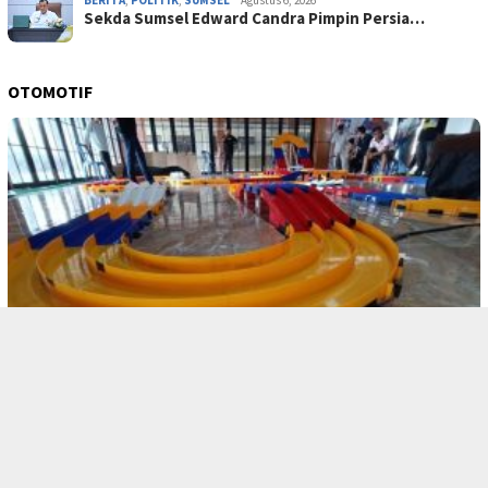
BERITA
,
POLITIK
,
SUMSEL
Agustus 6, 2026
Sekda Sumsel Edward Candra Pimpin Persia…
OTOMOTIF
BERITA
,
OTOMOTIF
,
PALI
Januari 3, 2026
Deru Mini Tamiya Panaskan Pendopoan, Adu…