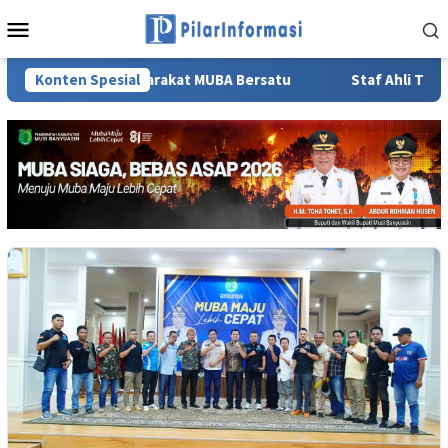
Loncat
Menu
ke
Mobile
konten
syarakat MUBA Bersatu
Konten Spesial
Staf Ahli TP PKK Sumsel Lidyawat