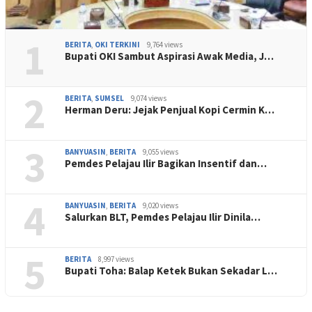
1
BERITA
,
OKI TERKINI
9,764 views
Bupati OKI Sambut Aspirasi Awak Media, J…
2
BERITA
,
SUMSEL
9,074 views
Herman Deru: Jejak Penjual Kopi Cermin K…
3
BANYUASIN
,
BERITA
9,055 views
Pemdes Pelajau Ilir Bagikan Insentif dan…
4
BANYUASIN
,
BERITA
9,020 views
Salurkan BLT, Pemdes Pelajau Ilir Dinila…
5
BERITA
8,997 views
Bupati Toha: Balap Ketek Bukan Sekadar L…