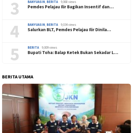
3
BANYUASIN
,
BERITA
9,068 views
Pemdes Pelajau Ilir Bagikan Insentif dan…
4
BANYUASIN
,
BERITA
9,034 views
Salurkan BLT, Pemdes Pelajau Ilir Dinila…
5
BERITA
9,009 views
Bupati Toha: Balap Ketek Bukan Sekadar L…
BERITA UTAMA