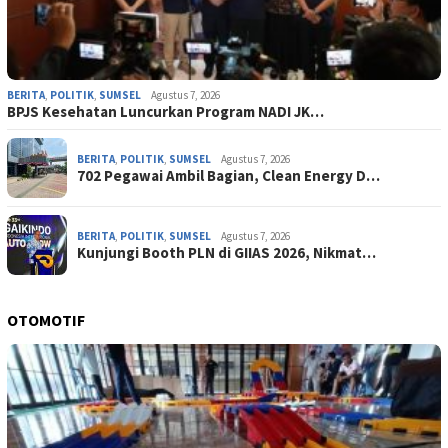
BERITA
,
POLITIK
,
SUMSEL
Agustus 7, 2026
BPJS Kesehatan Luncurkan Program NADI JK…
BERITA
,
POLITIK
,
SUMSEL
Agustus 7, 2026
702 Pegawai Ambil Bagian, Clean Energy D…
BERITA
,
POLITIK
,
SUMSEL
Agustus 7, 2026
Kunjungi Booth PLN di GIIAS 2026, Nikmat…
OTOMOTIF