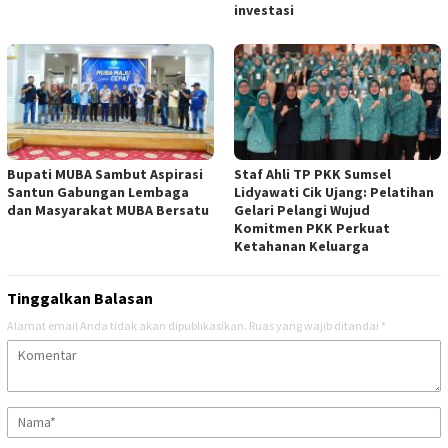
investasi
Bupati MUBA Sambut Aspirasi
Staf Ahli TP PKK Sumsel
Santun Gabungan Lembaga
Lidyawati Cik Ujang: Pelatihan
dan Masyarakat MUBA Bersatu
Gelari Pelangi Wujud
Komitmen PKK Perkuat
Ketahanan Keluarga
Tinggalkan Balasan
Alamat email Anda tidak akan dipublikasikan.
Ruas yang wajib ditandai
*