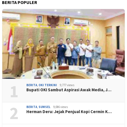
BERITA POPULER
1
BERITA
,
OKI TERKINI
9,777 views
Bupati OKI Sambut Aspirasi Awak Media, J…
2
BERITA
,
SUMSEL
9,086 views
Herman Deru: Jejak Penjual Kopi Cermin K…