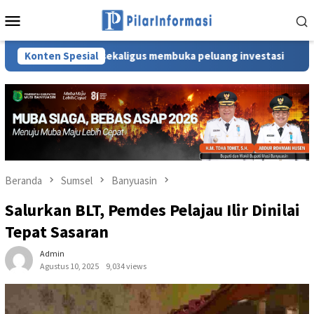
Loncat
Menu
ke
Mobile
konten
 daerah sekaligus membuka peluang investasi
Konten Spesial
Bupati MUB
Beranda
Sumsel
Banyuasin
Salurkan BLT, Pemdes Pelajau Ilir Dinilai
Tepat Sasaran
Admin
Agustus 10, 2025
9,034 views