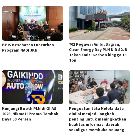
702 Pegawai Ambil Bagian,
BPJS Kesehatan Luncurkan
Clean Energy Day PLN UID S2JB
Program NADI JKN
Tekan Emisi Karbon hingga 15
Ton
Kunjungi Booth PLN di GIIAS
Penguatan tata Kelola data
2026, Nikmati Promo Tambah
dinilai menjadi langkah
Daya 50 Persen
penting untuk meningkatkan
kualitas informasi daerah
sekaligus membuka peluang