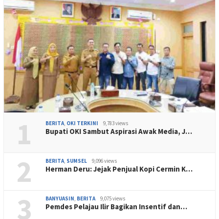
1
BERITA
,
OKI TERKINI
9,783 views
Bupati OKI Sambut Aspirasi Awak Media, J…
2
BERITA
,
SUMSEL
9,096 views
Herman Deru: Jejak Penjual Kopi Cermin K…
3
BANYUASIN
,
BERITA
9,075 views
Pemdes Pelajau Ilir Bagikan Insentif dan…