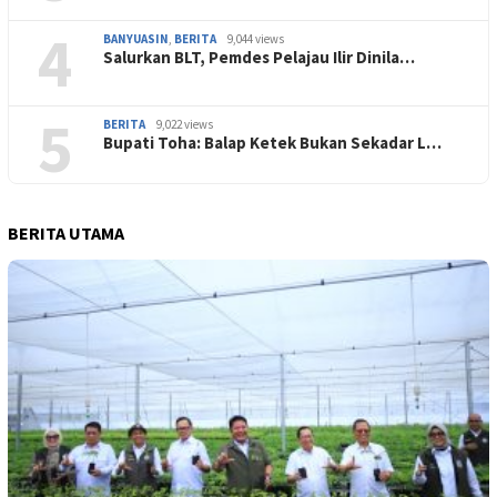
4
BANYUASIN
,
BERITA
9,044 views
Salurkan BLT, Pemdes Pelajau Ilir Dinila…
5
BERITA
9,022 views
Bupati Toha: Balap Ketek Bukan Sekadar L…
BERITA UTAMA