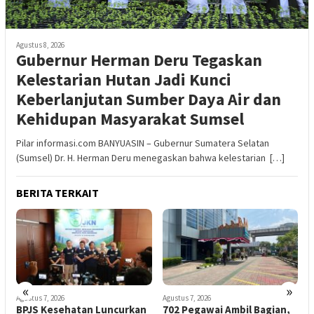
Agustus 8, 2026
Gubernur Herman Deru Tegaskan
Kelestarian Hutan Jadi Kunci
Keberlanjutan Sumber Daya Air dan
Kehidupan Masyarakat Sumsel
Pilar informasi.com BANYUASIN – Gubernur Sumatera Selatan
(Sumsel) Dr. H. Herman Deru menegaskan bahwa kelestarian […]
BERITA TERKAIT
«
»
Agustus 7, 2026
Agustus 7, 2026
A
BPJS Kesehatan Luncurkan
702 Pegawai Ambil Bagian,
K