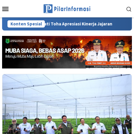
Loncat
Menu
ke
Mobile
konten
, Bupati Toha Apresiasi Kinerja Jajaran
Konten Spesial
Sambut Kedatan