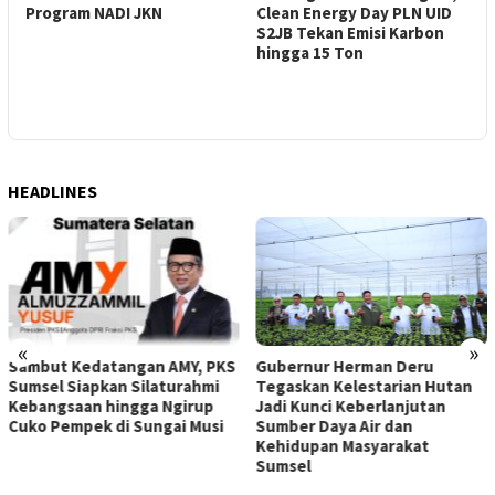
Program NADI JKN
Clean Energy Day PLN UID
2
S2JB Tekan Emisi Karbon
T
hingga 15 Ton
HEADLINES
«
»
Gubernur Herman Deru
Sambut Kedatangan AMY, PKS
Tegaskan Kelestarian Hutan
Sumsel Siapkan Silaturahmi
Jadi Kunci Keberlanjutan
Kebangsaan hingga Ngirup
Sumber Daya Air dan
Cuko Pempek di Sungai Musi
Kehidupan Masyarakat
Sumsel