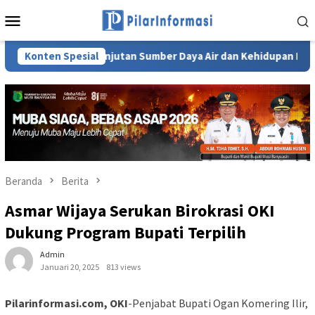
Loncat
Menu
ke
Mobile
konten
i Keberlanjutan Sumber Daya Air dan Kehidupan Masyarakat Sum
Konten Spesial
Beranda
Berita
Asmar Wijaya Serukan Birokrasi OKI
Dukung Program Bupati Terpilih
Admin
Januari 20, 2025
813 views
Pilarinformasi.com, OKI
-Penjabat Bupati Ogan Komering Ilir,