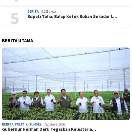
5
BERITA
9,021 views
Bupati Toha: Balap Ketek Bukan Sekadar L…
BERITA UTAMA
BERITA
,
POLITIK
,
SUMSEL
Agustus 8, 2026
Gubernur Herman Deru Tegaskan Kelestaria…