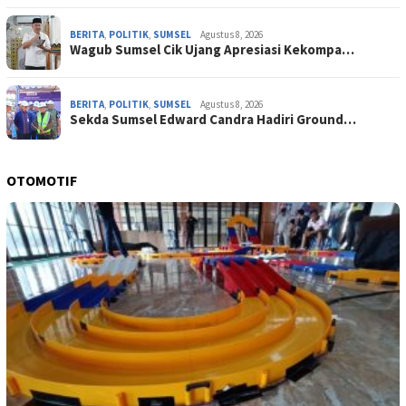
BERITA
,
POLITIK
,
SUMSEL
Agustus 8, 2026
Wagub Sumsel Cik Ujang Apresiasi Kekompa…
BERITA
,
POLITIK
,
SUMSEL
Agustus 8, 2026
Sekda Sumsel Edward Candra Hadiri Ground…
OTOMOTIF