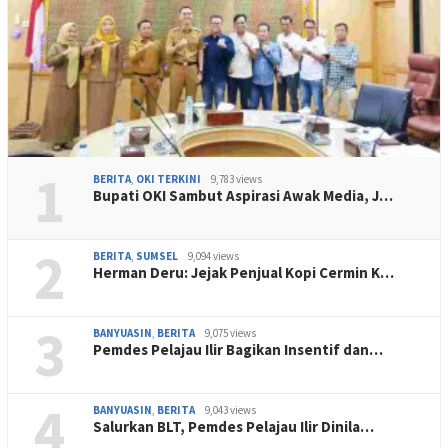
1
BERITA
,
OKI TERKINI
9,783 views
Bupati OKI Sambut Aspirasi Awak Media, J…
2
BERITA
,
SUMSEL
9,094 views
Herman Deru: Jejak Penjual Kopi Cermin K…
3
BANYUASIN
,
BERITA
9,075 views
Pemdes Pelajau Ilir Bagikan Insentif dan…
4
BANYUASIN
,
BERITA
9,043 views
Salurkan BLT, Pemdes Pelajau Ilir Dinila…