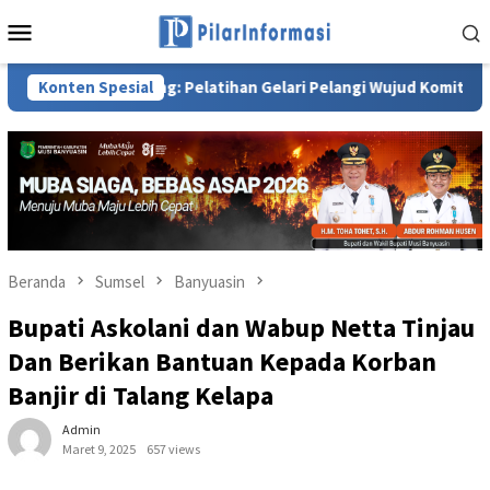
Loncat
Menu
ke
Mobile
konten
ti Cik Ujang: Pelatihan Gelari Pelangi Wujud Komitmen PKK Perku
Konten Spesial
Beranda
Sumsel
Banyuasin
Bupati Askolani dan Wabup Netta Tinjau
Dan Berikan Bantuan Kepada Korban
Banjir di Talang Kelapa
Admin
Maret 9, 2025
657 views