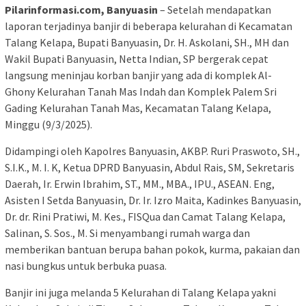
Pilarinformasi.com, Banyuasin
– Setelah mendapatkan
laporan terjadinya banjir di beberapa kelurahan di Kecamatan
Talang Kelapa, Bupati Banyuasin, Dr. H. Askolani, SH., MH dan
Wakil Bupati Banyuasin, Netta Indian, SP bergerak cepat
langsung meninjau korban banjir yang ada di komplek Al-
Ghony Kelurahan Tanah Mas Indah dan Komplek Palem Sri
Gading Kelurahan Tanah Mas, Kecamatan Talang Kelapa,
Minggu (9/3/2025).
Didampingi oleh Kapolres Banyuasin, AKBP. Ruri Praswoto, SH.,
S.I.K., M. I. K, Ketua DPRD Banyuasin, Abdul Rais, SM, Sekretaris
Daerah, Ir. Erwin Ibrahim, ST., MM., MBA., IPU., ASEAN. Eng,
Asisten I Setda Banyuasin, Dr. Ir. Izro Maita, Kadinkes Banyuasin,
Dr. dr. Rini Pratiwi, M. Kes., FISQua dan Camat Talang Kelapa,
Salinan, S. Sos., M. Si menyambangi rumah warga dan
memberikan bantuan berupa bahan pokok, kurma, pakaian dan
nasi bungkus untuk berbuka puasa.
Banjir ini juga melanda 5 Kelurahan di Talang Kelapa yakni