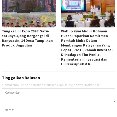
Tungkal Ilir Expo 2026: Satu-
Wabup Kyai Abdur Rohman
satunya Ajang Bergengsi di
Husen Paparkan Komitmen
Banyuasin, 14 Desa Tampilkan
Pemkab Muba Dalam
Produk Unggulan
Membangun Pelayanan Yang
Cepat, Pasti, Ramah Investasi
Di Hadapan Tim Penilai
Kementerian Investasi dan
Hilirisasi/BKPM RI
Tinggalkan Balasan
Alamat email Anda tidak akan dipublikasikan.
Ruas yang wajib ditandai
*