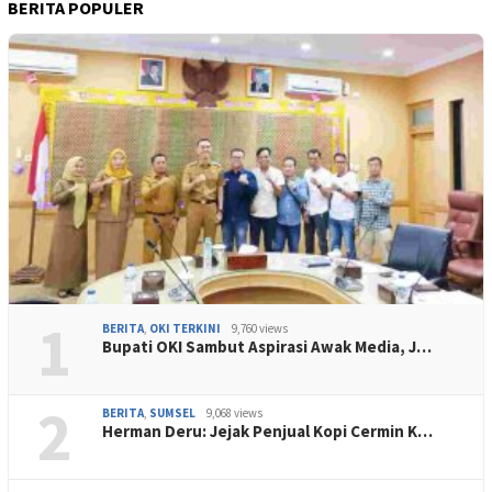
BERITA POPULER
1
BERITA
,
OKI TERKINI
9,760 views
Bupati OKI Sambut Aspirasi Awak Media, J…
2
BERITA
,
SUMSEL
9,068 views
Herman Deru: Jejak Penjual Kopi Cermin K…