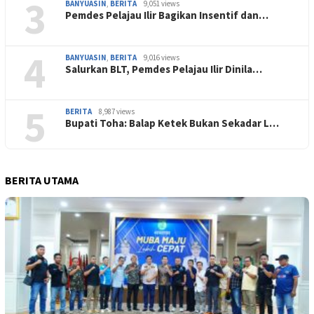
3
BANYUASIN
,
BERITA
9,051 views
Pemdes Pelajau Ilir Bagikan Insentif dan…
4
BANYUASIN
,
BERITA
9,016 views
Salurkan BLT, Pemdes Pelajau Ilir Dinila…
5
BERITA
8,987 views
Bupati Toha: Balap Ketek Bukan Sekadar L…
BERITA UTAMA