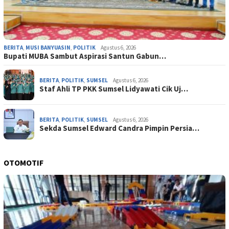
BERITA
,
MUSI BANYUASIN
,
POLITIK
Agustus 6, 2026
Bupati MUBA Sambut Aspirasi Santun Gabun…
BERITA
,
POLITIK
,
SUMSEL
Agustus 6, 2026
Staf Ahli TP PKK Sumsel Lidyawati Cik Uj…
BERITA
,
POLITIK
,
SUMSEL
Agustus 6, 2026
Sekda Sumsel Edward Candra Pimpin Persia…
OTOMOTIF