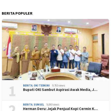
BERITA POPULER
1
BERITA
,
OKI TERKINI
9,783 views
Bupati OKI Sambut Aspirasi Awak Media, J…
2
BERITA
,
SUMSEL
9,093 views
Herman Deru: Jejak Penjual Kopi Cermin K…