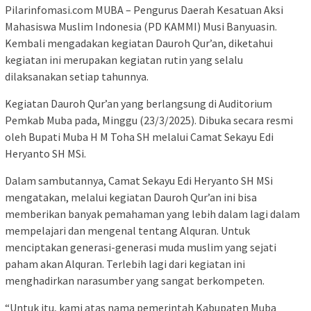
Pilarinfomasi.com MUBA – Pengurus Daerah Kesatuan Aksi
Mahasiswa Muslim Indonesia (PD KAMMI) Musi Banyuasin.
Kembali mengadakan kegiatan Dauroh Qur’an, diketahui
kegiatan ini merupakan kegiatan rutin yang selalu
dilaksanakan setiap tahunnya.
Kegiatan Dauroh Qur’an yang berlangsung di Auditorium
Pemkab Muba pada, Minggu (23/3/2025). Dibuka secara resmi
oleh Bupati Muba H M Toha SH melalui Camat Sekayu Edi
Heryanto SH MSi.
Dalam sambutannya, Camat Sekayu Edi Heryanto SH MSi
mengatakan, melalui kegiatan Dauroh Qur’an ini bisa
memberikan banyak pemahaman yang lebih dalam lagi dalam
mempelajari dan mengenal tentang Alquran. Untuk
menciptakan generasi-generasi muda muslim yang sejati
paham akan Alquran. Terlebih lagi dari kegiatan ini
menghadirkan narasumber yang sangat berkompeten.
“Untuk itu, kami atas nama pemerintah Kabupaten Muba