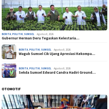
BERITA
,
POLITIK
,
SUMSEL
Agustus 8, 2026
Gubernur Herman Deru Tegaskan Kelestaria…
BERITA
,
POLITIK
,
SUMSEL
Agustus 8, 2026
Wagub Sumsel Cik Ujang Apresiasi Kekompa…
BERITA
,
POLITIK
,
SUMSEL
Agustus 8, 2026
Sekda Sumsel Edward Candra Hadiri Ground…
OTOMOTIF