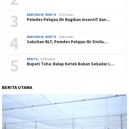
3
BANYUASIN
,
BERITA
9,075 views
Pemdes Pelajau Ilir Bagikan Insentif dan…
4
BANYUASIN
,
BERITA
9,042 views
Salurkan BLT, Pemdes Pelajau Ilir Dinila…
5
BERITA
9,019 views
Bupati Toha: Balap Ketek Bukan Sekadar L…
BERITA UTAMA