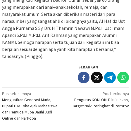
yang merupakan dari anak-anak sekolah, remaja, dan
masyarakat umum. Serta akan diberikan materi dari para
narasumber yang sangat ahli di bidangnya yaitu, Al Hafidz Ust
Angga Purnama S.Sy. Drs H Thamrin Nawawi M.Pd.I. Ust Imam
Apandi S.Pd.I M.Pd.I. Arif Rahman yang merupakan Alumni
KAMMI. Semoga harapan serta tujuan dari kegiatan ini bisa
berjalan sesuai dengan apa yanh kita harapkan bersama,”
tandasnya. (Pinggo).
SEBARKAN
Navigasi
Pos sebelumnya
Pos berikutnya
Menguatkan Generasi Muda,
Pengurus KONI OKI Dikukuhkan,
pos
Bupati H M Toha Ajak Mahasiswa
Target Naik Peringkat di Porprov
dan Pemuda Muba Jauhi Judi
Online dan Narkoba