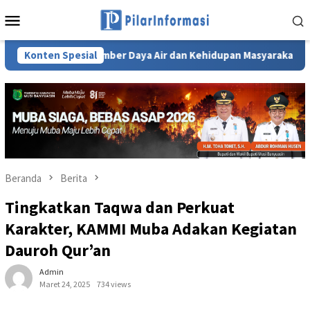
Loncat
Menu
ke
Mobile
konten
jutan Sumber Daya Air dan Kehidupan Masyarakat Sumsel
Konten Spesial
Beranda
Berita
Tingkatkan Taqwa dan Perkuat
Karakter, KAMMI Muba Adakan Kegiatan
Dauroh Qur’an
Admin
Maret 24, 2025
734 views