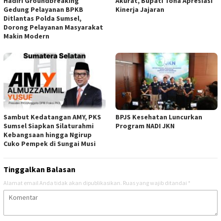
Hadiri Groundbreaking
Akurat, Bupati Toha Apresiasi
Gedung Pelayanan BPKB
Kinerja Jajaran
Ditlantas Polda Sumsel,
Dorong Pelayanan Masyarakat
Makin Modern
Sambut Kedatangan AMY, PKS
BPJS Kesehatan Luncurkan
Sumsel Siapkan Silaturahmi
Program NADI JKN
Kebangsaan hingga Ngirup
Cuko Pempek di Sungai Musi
Tinggalkan Balasan
Alamat email Anda tidak akan dipublikasikan.
Ruas yang wajib ditandai
*