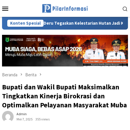
Loncat
Menu
ke
Mobile
konten
Herman Deru Tegaskan Kelestarian Hutan Jadi Kunci Keberlanju
Konten Spesial
Beranda
Berita
Bupati dan Wakil Bupati Maksimalkan
Tingkatkan Kinerja Birokrasi dan
Optimalkan Pelayanan Masyarakat Muba
Admin
Mei 7, 2025
355 views