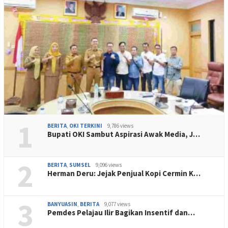
1
BERITA
,
OKI TERKINI
9,786 views
Bupati OKI Sambut Aspirasi Awak Media, J…
2
BERITA
,
SUMSEL
9,096 views
Herman Deru: Jejak Penjual Kopi Cermin K…
3
BANYUASIN
,
BERITA
9,077 views
Pemdes Pelajau Ilir Bagikan Insentif dan…