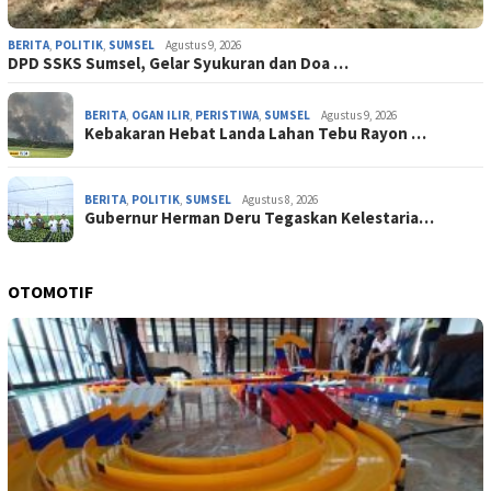
BERITA
,
POLITIK
,
SUMSEL
Agustus 9, 2026
DPD SSKS Sumsel, Gelar Syukuran dan Doa …
BERITA
,
OGAN ILIR
,
PERISTIWA
,
SUMSEL
Agustus 9, 2026
‎Kebakaran Hebat Landa Lahan Tebu Rayon …
BERITA
,
POLITIK
,
SUMSEL
Agustus 8, 2026
Gubernur Herman Deru Tegaskan Kelestaria…
OTOMOTIF