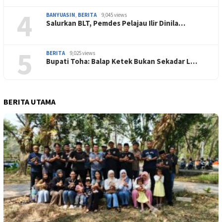
4
BANYUASIN
,
BERITA
9,045 views
Salurkan BLT, Pemdes Pelajau Ilir Dinila…
5
BERITA
9,025 views
Bupati Toha: Balap Ketek Bukan Sekadar L…
BERITA UTAMA