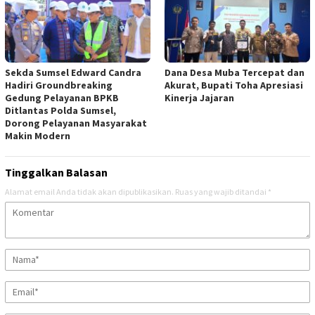
Sekda Sumsel Edward Candra
Dana Desa Muba Tercepat dan
Hadiri Groundbreaking
Akurat, Bupati Toha Apresiasi
Gedung Pelayanan BPKB
Kinerja Jajaran
Ditlantas Polda Sumsel,
Dorong Pelayanan Masyarakat
Makin Modern
Tinggalkan Balasan
Alamat email Anda tidak akan dipublikasikan.
Ruas yang wajib ditandai
*