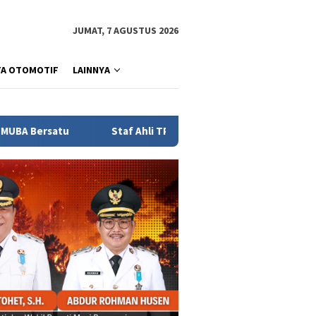
JUMAT, 7 AGUSTUS 2026
TA OTOMOTIF
LAINNYA
Staf Ahli TP PKK Sumsel Lidyawati Cik Ujang: Pelatihan G