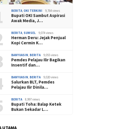
1
BERITA
,
OKI TERKINI
9,764 views
Bupati OKI Sambut Aspirasi
Awak Media, J…
2
BERITA
,
SUMSEL
9,074 views
Herman Deru: Jejak Penjual
Kopi Cermin K…
3
BANYUASIN
,
BERITA
9,055 views
Pemdes Pelajau Ilir Bagikan
Insentif dan…
4
BANYUASIN
,
BERITA
9,020 views
Salurkan BLT, Pemdes
Pelajau Ilir Dinila…
5
BERITA
8,997 views
Bupati Toha: Balap Ketek
Bukan Sekadar L…
A UTAMA