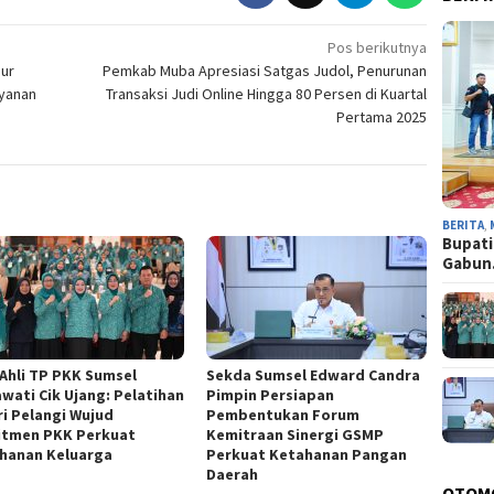
Pos berikutnya
nur
Pemkab Muba Apresiasi Satgas Judol, Penurunan
ayanan
Transaksi Judi Online Hingga 80 Persen di Kuartal
Pertama 2025
BERITA
,
Bupati
Gabu
 Ahli TP PKK Sumsel
Sekda Sumsel Edward Candra
awati Cik Ujang: Pelatihan
Pimpin Persiapan
ri Pelangi Wujud
Pembentukan Forum
tmen PKK Perkuat
Kemitraan Sinergi GSMP
hanan Keluarga
Perkuat Ketahanan Pangan
Daerah
OTOM