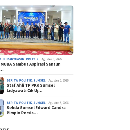
MUSI BANYUASIN
,
POLITIK
Agustus 6, 2026
 MUBA Sambut Aspirasi Santun
n…
BERITA
,
POLITIK
,
SUMSEL
Agustus 6, 2026
Staf Ahli TP PKK Sumsel
Lidyawati Cik Uj…
BERITA
,
POLITIK
,
SUMSEL
Agustus 6, 2026
Sekda Sumsel Edward Candra
Pimpin Persia…
OTIF