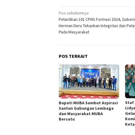
Navigasi
Pos sebelumnya
Pelantikan 101 CPNS Formasi 2024, Guber
pos
Herman Deru Tekankan Integritas dan Pel
Pada Masyarakat
POS TERKAIT
Staf
Bupati MUBA Sambut Aspirasi
Lidy
Santun Gabungan Lembaga
Gela
dan Masyarakat MUBA
Komi
Bersatu
Keta