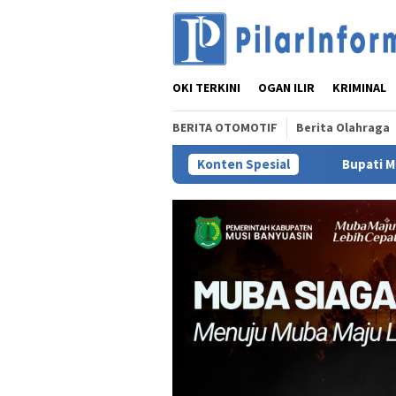
Loncat
ke
konten
OKI TERKINI
OGAN ILIR
KRIMINAL
BERITA OTOMOTIF
Berita Olahraga
Konten Spesial
Bupati MUBA Sambut Aspi