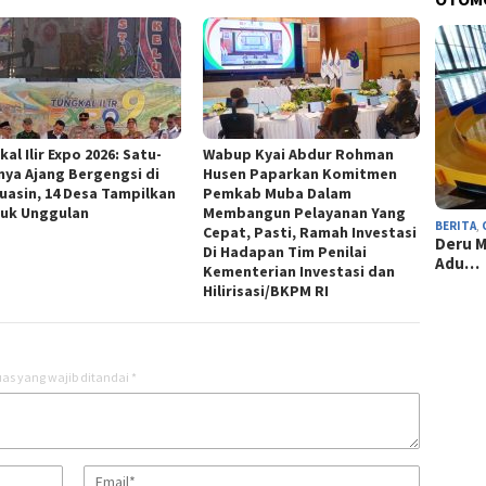
al Ilir Expo 2026: Satu-
Wabup Kyai Abdur Rohman
nya Ajang Bergengsi di
Husen Paparkan Komitmen
uasin, 14 Desa Tampilkan
Pemkab Muba Dalam
uk Unggulan
Membangun Pelayanan Yang
BERITA
,
Cepat, Pasti, Ramah Investasi
Deru M
Di Hadapan Tim Penilai
Adu…
Kementerian Investasi dan
Hilirisasi/BKPM RI
as yang wajib ditandai
*