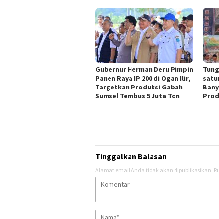
Gubernur Herman Deru Pimpin
Tungk
Panen Raya IP 200 di Ogan Ilir,
satu
Targetkan Produksi Gabah
Bany
Sumsel Tembus 5 Juta Ton
Prod
Tinggalkan Balasan
Alamat email Anda tidak akan dipublikasikan.
Ru