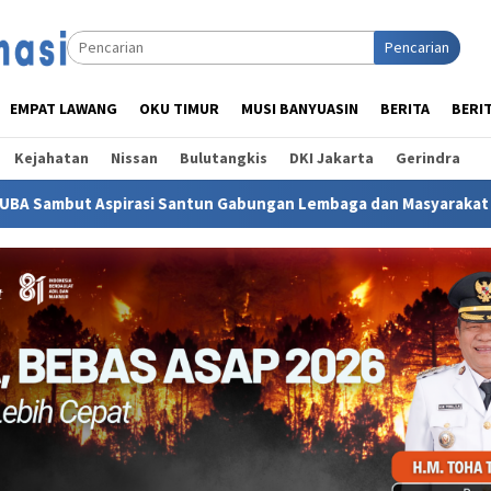
Pencarian
EMPAT LAWANG
OKU TIMUR
MUSI BANYUASIN
BERITA
BERI
Kejahatan
Nissan
Bulutangkis
DKI Jakarta
Gerindra
rasi Santun Gabungan Lembaga dan Masyarakat MUBA Bersatu