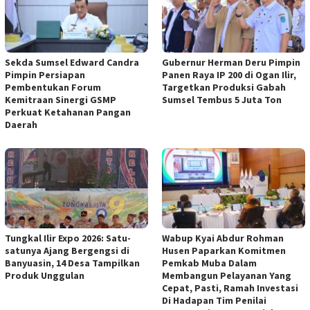
Sekda Sumsel Edward Candra
Gubernur Herman Deru Pimpin
Pimpin Persiapan
Panen Raya IP 200 di Ogan Ilir,
Pembentukan Forum
Targetkan Produksi Gabah
Kemitraan Sinergi GSMP
Sumsel Tembus 5 Juta Ton
Perkuat Ketahanan Pangan
Daerah
Tungkal Ilir Expo 2026: Satu-
Wabup Kyai Abdur Rohman
satunya Ajang Bergengsi di
Husen Paparkan Komitmen
Banyuasin, 14 Desa Tampilkan
Pemkab Muba Dalam
Produk Unggulan
Membangun Pelayanan Yang
Cepat, Pasti, Ramah Investasi
Di Hadapan Tim Penilai