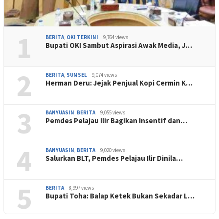
1
BERITA
,
OKI TERKINI
9,764 views
Bupati OKI Sambut Aspirasi Awak Media, J…
2
BERITA
,
SUMSEL
9,074 views
Herman Deru: Jejak Penjual Kopi Cermin K…
3
BANYUASIN
,
BERITA
9,055 views
Pemdes Pelajau Ilir Bagikan Insentif dan…
4
BANYUASIN
,
BERITA
9,020 views
Salurkan BLT, Pemdes Pelajau Ilir Dinila…
5
BERITA
8,997 views
Bupati Toha: Balap Ketek Bukan Sekadar L…