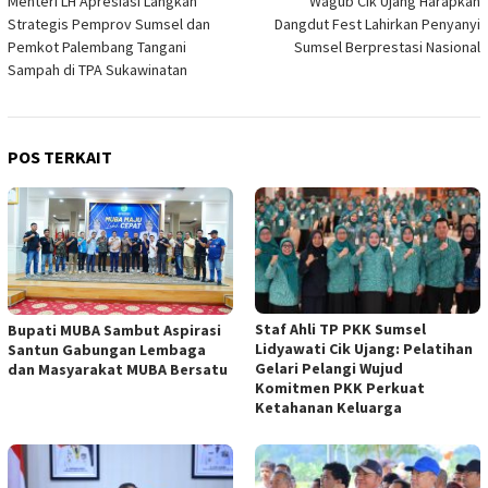
Menteri LH Apresiasi Langkah
Wagub Cik Ujang Harapkan
pos
Strategis Pemprov Sumsel dan
Dangdut Fest Lahirkan Penyanyi
Pemkot Palembang Tangani
Sumsel Berprestasi Nasional
Sampah di TPA Sukawinatan
POS TERKAIT
Staf Ahli TP PKK Sumsel
Bupati MUBA Sambut Aspirasi
Lidyawati Cik Ujang: Pelatihan
Santun Gabungan Lembaga
Gelari Pelangi Wujud
dan Masyarakat MUBA Bersatu
Komitmen PKK Perkuat
Ketahanan Keluarga