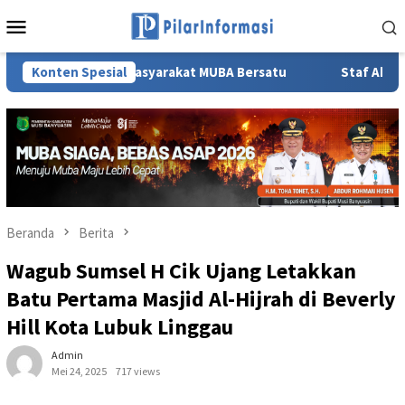
Loncat
Menu
ke
Mobile
konten
ga dan Masyarakat MUBA Bersatu
Konten Spesial
Staf Ahli TP PKK Sumse
Beranda
Berita
Wagub Sumsel H Cik Ujang Letakkan
Batu Pertama Masjid Al-Hijrah di Beverly
Hill Kota Lubuk Linggau
Admin
Mei 24, 2025
717 views