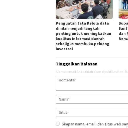
Penguatan tata Kelola data
Bupa
dinilai menjadi langkah
Sant
penting untuk meningkatkan
dan 
kualitas informasi daerah
Bers
sekaligus membuka peluang
investasi
Tinggalkan Balasan
Alamat email Anda tidak akan dipublikasikan.
Ru
Simpan nama, email, dan situs web say