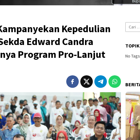
Cari
Kampanyekan Kepedulian
untuk:
 Sekda Edward Candra
TOPIK
nya Program Pro-Lanjut
No Tag
BERIT