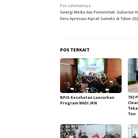
Navigasi
Pos sebelumnya
Sinergi Media dan Pemerintah: Gubernur 
pos
Deru Apresiasi Kiprah Sumeks di Tahun 20
POS TERKAIT
702 
BPJS Kesehatan Luncurkan
Clea
Program NADI JKN
Teka
Ton