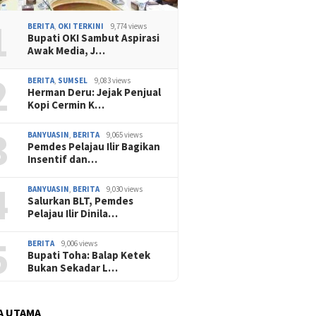
1
BERITA
,
OKI TERKINI
9,774 views
Bupati OKI Sambut Aspirasi
Awak Media, J…
2
BERITA
,
SUMSEL
9,083 views
Herman Deru: Jejak Penjual
Kopi Cermin K…
3
BANYUASIN
,
BERITA
9,065 views
Pemdes Pelajau Ilir Bagikan
Insentif dan…
4
BANYUASIN
,
BERITA
9,030 views
Salurkan BLT, Pemdes
Pelajau Ilir Dinila…
5
BERITA
9,006 views
Bupati Toha: Balap Ketek
Bukan Sekadar L…
A UTAMA