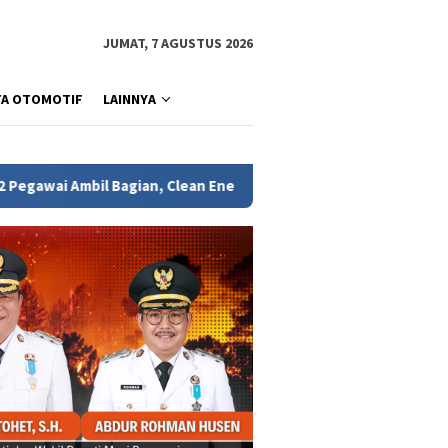
JUMAT, 7 AGUSTUS 2026
TA OTOMOTIF
LAINNYA
ian, Clean Energy Day PLN UID S2JB Tekan Emisi Karbon hingga 1