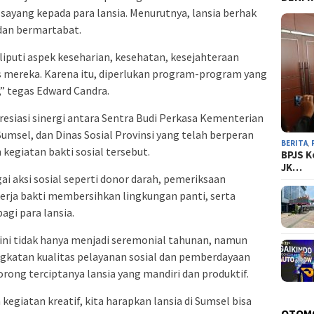
sayang kepada para lansia. Menurutnya, lansia berhak
dan bermartabat.
liputi aspek keseharian, kesehatan, kesejahteraan
s mereka. Karena itu, diperlukan program-program yang
,” tegas Edward Candra.
esiasi sinergi antara Sentra Budi Perkasa Kementerian
Sumsel, dan Dinas Sosial Provinsi yang telah berperan
BERITA
,
kegiatan bakti sosial tersebut.
BPJS K
JK…
ai aksi sosial seperti donor darah, pemeriksaan
 kerja bakti membersihkan lingkungan panti, serta
agi para lansia.
ni tidak hanya menjadi seremonial tahunan, namun
gkatan kualitas pelayanan sosial dan pemberdayaan
orong terciptanya lansia yang mandiri dan produktif.
egiatan kreatif, kita harapkan lansia di Sumsel bisa
OTOM