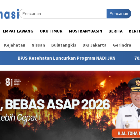
Pencarian
EMPAT LAWANG
OKU TIMUR
MUSI BANYUASIN
BERITA
BERI
Kejahatan
Nissan
Bulutangkis
DKI Jakarta
Gerindra
atan Luncurkan Program NADI JKN
702 Pegawai Ambil Bag