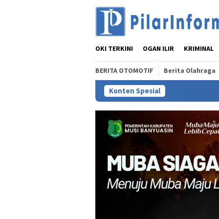
Loncat
ke
konten
OKI TERKINI
OGAN ILIR
KRIMINAL
BERITA OTOMOTIF
Berita Olahraga
Konten Spesial
BPJS Keseh