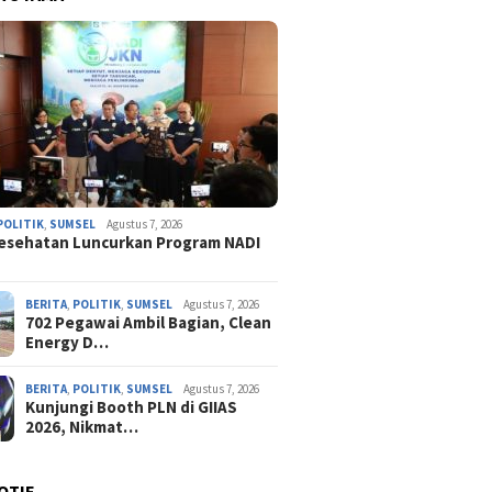
POLITIK
,
SUMSEL
Agustus 7, 2026
esehatan Luncurkan Program NADI
BERITA
,
POLITIK
,
SUMSEL
Agustus 7, 2026
702 Pegawai Ambil Bagian, Clean
Energy D…
BERITA
,
POLITIK
,
SUMSEL
Agustus 7, 2026
Kunjungi Booth PLN di GIIAS
2026, Nikmat…
OTIF