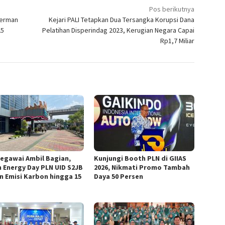
Pos berikutnya
Herman
Kejari PALI Tetapkan Dua Tersangka Korupsi Dana
25
Pelatihan Disperindag 2023, Kerugian Negara Capai
Rp1,7 Miliar
Pegawai Ambil Bagian,
Kunjungi Booth PLN di GIIAS
n Energy Day PLN UID S2JB
2026, Nikmati Promo Tambah
n Emisi Karbon hingga 15
Daya 50 Persen