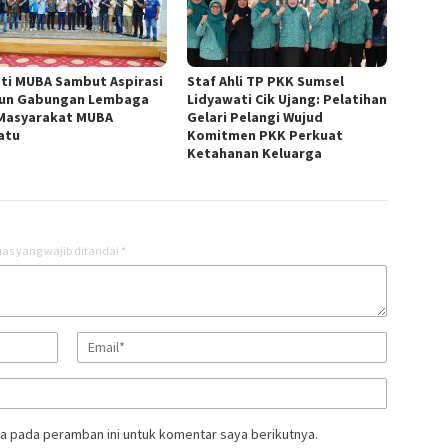
ti MUBA Sambut Aspirasi
Staf Ahli TP PKK Sumsel
un Gabungan Lembaga
Lidyawati Cik Ujang: Pelatihan
Masyarakat MUBA
Gelari Pelangi Wujud
atu
Komitmen PKK Perkuat
Ketahanan Keluarga
as yang wajib ditandai
*
a pada peramban ini untuk komentar saya berikutnya.