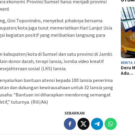
ara ekonomi. Provinsi Sumsel harus menjadi provinsi
ward.
ng, Gini Toponindro, menyebut pihaknya bersama
bupaten/kota juga turut memeriahkan Hari Lanjut Usia
ai kegiatan positif yang melibatkan langsung para
n kabupaten/kota di Sumsel dan satu provinsi di Jambi.
ain donor darah, terapi lansia, lomba video kreatif
BERITA
,
Deru M
sejahteraan sosial (LKS) lansia.
Adu…
nyalurkan bantuan atensi kepada 100 lansia penerima
atan dan dukungan kewirausahaan untuk 32 lansia yang
n usaha. “Bantuan ini diharapkan mendorong semangat
if,” tuturnya. (Rill/Ak)
SEBARKAN