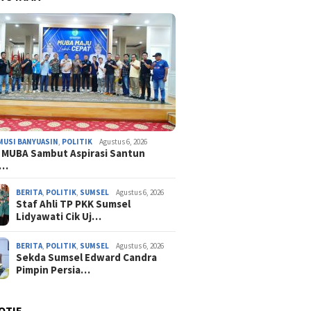
MUSI BANYUASIN
,
POLITIK
Agustus 6, 2026
 MUBA Sambut Aspirasi Santun
n…
BERITA
,
POLITIK
,
SUMSEL
Agustus 6, 2026
Staf Ahli TP PKK Sumsel
Lidyawati Cik Uj…
BERITA
,
POLITIK
,
SUMSEL
Agustus 6, 2026
Sekda Sumsel Edward Candra
Pimpin Persia…
OTIF