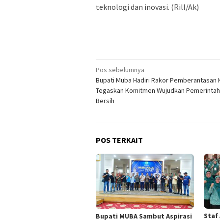
teknologi dan inovasi. (Rill/Ak)
Navigasi
Pos sebelumnya
Bupati Muba Hadiri Rakor Pemberantasan 
pos
Tegaskan Komitmen Wujudkan Pemerinta
Bersih
POS TERKAIT
Staf
Bupati MUBA Sambut Aspirasi