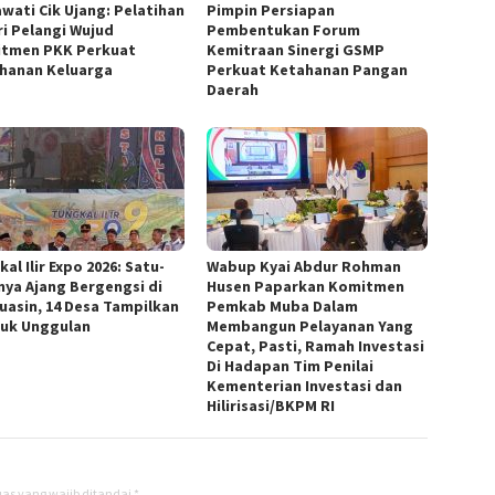
awati Cik Ujang: Pelatihan
Pimpin Persiapan
ri Pelangi Wujud
Pembentukan Forum
tmen PKK Perkuat
Kemitraan Sinergi GSMP
hanan Keluarga
Perkuat Ketahanan Pangan
Daerah
al Ilir Expo 2026: Satu-
Wabup Kyai Abdur Rohman
nya Ajang Bergengsi di
Husen Paparkan Komitmen
uasin, 14 Desa Tampilkan
Pemkab Muba Dalam
uk Unggulan
Membangun Pelayanan Yang
Cepat, Pasti, Ramah Investasi
Di Hadapan Tim Penilai
Kementerian Investasi dan
Hilirisasi/BKPM RI
as yang wajib ditandai
*