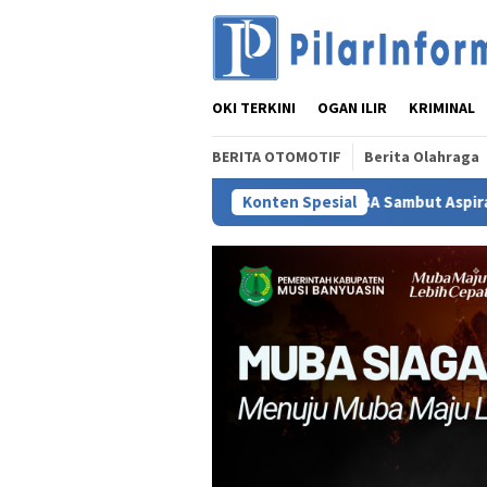
Loncat
ke
konten
OKI TERKINI
OGAN ILIR
KRIMINAL
BERITA OTOMOTIF
Berita Olahraga
Bupati MUBA Sambut Aspirasi Santun Gabung
Konten Spesial