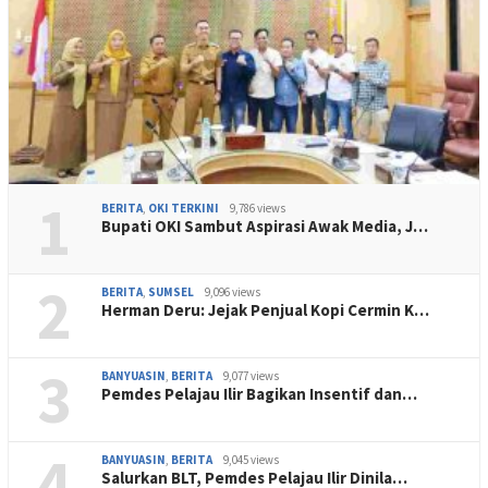
1
BERITA
,
OKI TERKINI
9,786 views
Bupati OKI Sambut Aspirasi Awak Media, J…
2
BERITA
,
SUMSEL
9,096 views
Herman Deru: Jejak Penjual Kopi Cermin K…
3
BANYUASIN
,
BERITA
9,077 views
Pemdes Pelajau Ilir Bagikan Insentif dan…
4
BANYUASIN
,
BERITA
9,045 views
Salurkan BLT, Pemdes Pelajau Ilir Dinila…