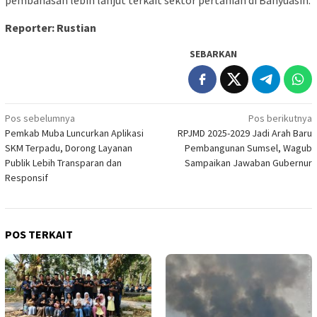
pembahasan lebih lanjut terkait sektor pertanian di Banyuasin.
Reporter: Rustian
SEBARKAN
Navigasi
Pos sebelumnya
Pos berikutnya
Pemkab Muba Luncurkan Aplikasi
RPJMD 2025-2029 Jadi Arah Baru
pos
SKM Terpadu, Dorong Layanan
Pembangunan Sumsel, Wagub
Publik Lebih Transparan dan
Sampaikan Jawaban Gubernur
Responsif
POS TERKAIT