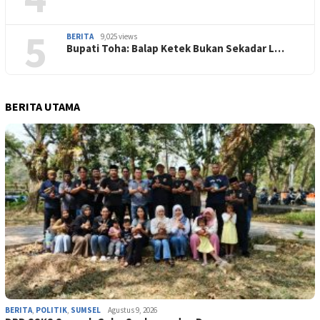
5
BERITA
9,025 views
Bupati Toha: Balap Ketek Bukan Sekadar L…
BERITA UTAMA
BERITA
,
POLITIK
,
SUMSEL
Agustus 9, 2026