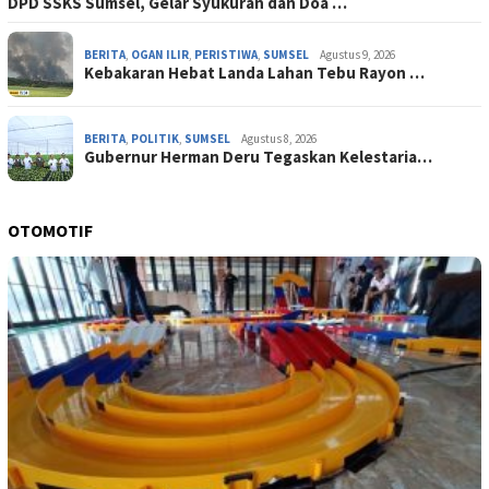
DPD SSKS Sumsel, Gelar Syukuran dan Doa …
BERITA
,
OGAN ILIR
,
PERISTIWA
,
SUMSEL
Agustus 9, 2026
‎Kebakaran Hebat Landa Lahan Tebu Rayon …
BERITA
,
POLITIK
,
SUMSEL
Agustus 8, 2026
Gubernur Herman Deru Tegaskan Kelestaria…
OTOMOTIF