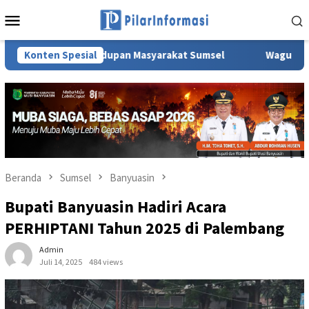
Loncat
Menu
ke
Mobile
konten
dan Kehidupan Masyarakat Sumsel
Konten Spesial
Wagub Sumsel Cik Ujan
Beranda
Sumsel
Banyuasin
Bupati Banyuasin Hadiri Acara
PERHIPTANI Tahun 2025 di Palembang
Admin
Juli 14, 2025
484 views