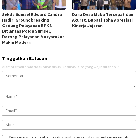
Sekda Sumsel Edward Candra
Dana Desa Muba Tercepat dan
Hadiri Groundbreaking
Akurat, Bupati Toha Apresiasi
Gedung Pelayanan BPKB
Kinerja Jajaran
Ditlantas Polda Sumsel,
Dorong Pelayanan Masyarakat
Makin Modern
Tinggalkan Balasan
Alamat email Anda tidak akan dipublikasikan.
Ruas yang wajib ditandai
*
Simpan nama, email, dan situs web saya pada peramban ini untuk