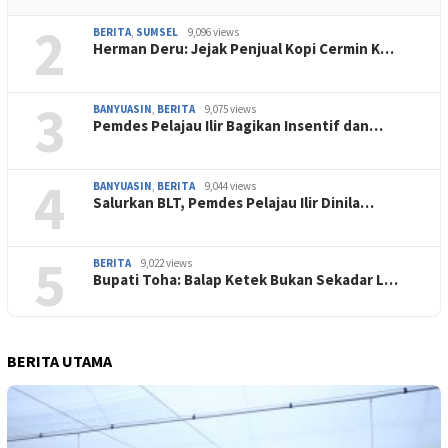
2
BERITA
,
SUMSEL
9,096 views
Herman Deru: Jejak Penjual Kopi Cermin K…
3
BANYUASIN
,
BERITA
9,075 views
Pemdes Pelajau Ilir Bagikan Insentif dan…
4
BANYUASIN
,
BERITA
9,044 views
Salurkan BLT, Pemdes Pelajau Ilir Dinila…
5
BERITA
9,022 views
Bupati Toha: Balap Ketek Bukan Sekadar L…
BERITA UTAMA