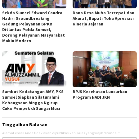
Sekda Sumsel Edward Candra
Dana Desa Muba Tercepat dan
Hadiri Groundbreaking
Akurat, Bupati Toha Apresiasi
Gedung Pelayanan BPKB
Kinerja Jajaran
Ditlantas Polda Sumsel,
Dorong Pelayanan Masyarakat
Makin Modern
Sambut Kedatangan AMY, PKS
BPJS Kesehatan Luncurkan
Sumsel Siapkan Silaturahmi
Program NADI JKN
Kebangsaan hingga Ngirup
Cuko Pempek di Sungai Musi
Tinggalkan Balasan
Alamat email Anda tidak akan dipublikasikan.
Ruas yang wajib ditandai
*