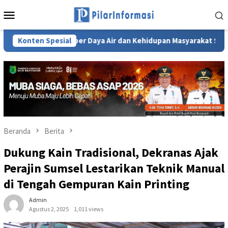
Loncat
Menu
ke
Mobile
konten
an Sumber Daya Air dan Kehidupan Masyarakat Sumsel
Konten Spesial
Wa
Beranda
Berita
Dukung Kain Tradisional, Dekranas Ajak
Perajin Sumsel Lestarikan Teknik Manual
di Tengah Gempuran Kain Printing
Admin
Agustus 2, 2025
1,011 views