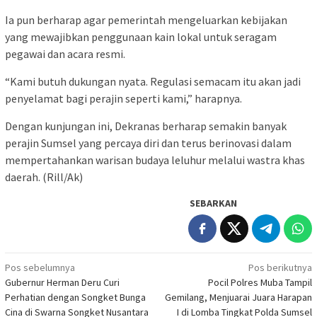
Ia pun berharap agar pemerintah mengeluarkan kebijakan
yang mewajibkan penggunaan kain lokal untuk seragam
pegawai dan acara resmi.
“Kami butuh dukungan nyata. Regulasi semacam itu akan jadi
penyelamat bagi perajin seperti kami,” harapnya.
Dengan kunjungan ini, Dekranas berharap semakin banyak
perajin Sumsel yang percaya diri dan terus berinovasi dalam
mempertahankan warisan budaya leluhur melalui wastra khas
daerah. (Rill/Ak)
SEBARKAN
Navigasi
Pos sebelumnya
Pos berikutnya
Gubernur Herman Deru Curi
Pocil Polres Muba Tampil
pos
Perhatian dengan Songket Bunga
Gemilang, Menjuarai Juara Harapan
Cina di Swarna Songket Nusantara
I di Lomba Tingkat Polda Sumsel