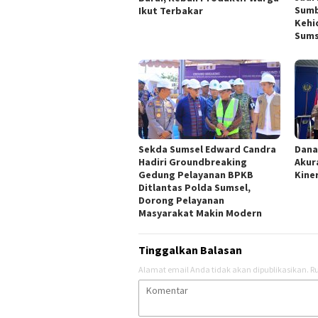
Sumb
Ikut Terbakar
Kehi
Sums
Sekda Sumsel Edward Candra
Dana
Hadiri Groundbreaking
Akur
Gedung Pelayanan BPKB
Kine
Ditlantas Polda Sumsel,
Dorong Pelayanan
Masyarakat Makin Modern
Tinggalkan Balasan
Alamat email Anda tidak akan dipublikasikan.
Ru