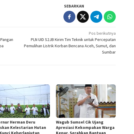
SEBARKAN
Pos berikutnya
 Pangan
PLN UID S2JB Kirim Tim Teknik untuk Percepatan
ba
Pemulihan Listrik Korban Bencana Aceh, Sumut, dan
Sumbar
rnur Herman Deru
Wagub Sumsel Cik Ujang
skan Kelestarian Hutan
Apresiasi Kekompakan Warga
 Kunci Keberlanjutan
Kepur, Serahkan Bantuan