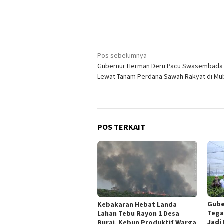
Navigasi
Pos sebelumnya
Gubernur Herman Deru Pacu Swasembada
pos
Lewat Tanam Perdana Sawah Rakyat di Mu
POS TERKAIT
Gube
‎Kebakaran Hebat Landa
Tega
Lahan Tebu Rayon 1 Desa
Jadi
Burai, Kebun Produktif Warga