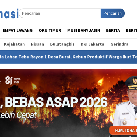
Pencarian
EMPAT LAWANG
OKU TIMUR
MUSI BANYUASIN
BERITA
BERI
Kejahatan
Nissan
Bulutangkis
DKI Jakarta
Gerindra
a Burai, Kebun Produktif Warga Ikut Terbakar
Gubernur 