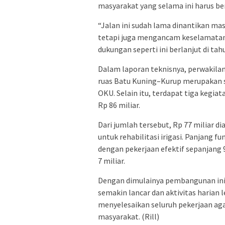
masyarakat yang selama ini harus bera
“Jalan ini sudah lama dinantikan ma
tetapi juga mengancam keselamatan j
dukungan seperti ini berlanjut di ta
Dalam laporan teknisnya, perwakila
ruas Batu Kuning–Kurup merupakan sa
OKU. Selain itu, terdapat tiga kegia
Rp 86 miliar.
Dari jumlah tersebut, Rp 77 miliar d
untuk rehabilitasi irigasi. Panjang 
dengan pekerjaan efektif sepanjang
7 miliar.
Dengan dimulainya pembangunan ini,
semakin lancar dan aktivitas haria
menyelesaikan seluruh pekerjaan ag
masyarakat. (Rill)