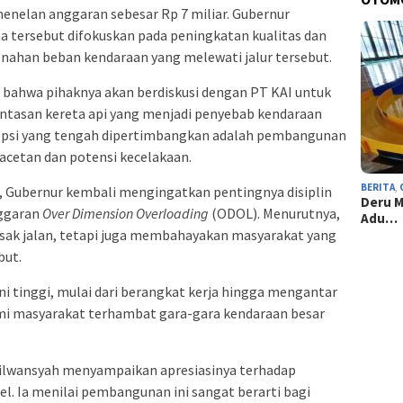
enelan anggaran sebesar Rp 7 miliar. Gubernur
tersebut difokuskan pada peningkatan kualitas dan
nahan beban kendaraan yang melewati jalur tersebut.
 bahwa pihaknya akan berdiskusi dengan PT KAI untuk
lintasan kereta api yang menjadi penyebab kendaraan
u opsi yang tengah dipertimbangkan adalah pembangunan
etan dan potensi kecelakaan.
BERITA
,
, Gubernur kembali mengingatkan pentingnya disiplin
Deru M
nggaran
Over Dimension Overloading
(ODOL). Menurutnya,
Adu…
sak jalan, tetapi juga membahayakan masyarakat yang
but.
sini tinggi, mulai dari berangkat kerja hingga mengantar
mi masyarakat terhambat gara-gara kendaraan besar
eilwansyah menyampaikan apresiasinya terhadap
l. Ia menilai pembangunan ini sangat berarti bagi