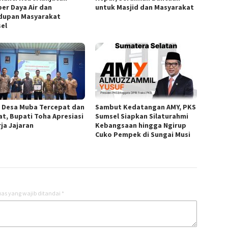
er Daya Air dan
untuk Masjid dan Masyarakat
dupan Masyarakat
el
 Desa Muba Tercepat dan
Sambut Kedatangan AMY, PKS
at, Bupati Toha Apresiasi
Sumsel Siapkan Silaturahmi
rja Jajaran
Kebangsaan hingga Ngirup
Cuko Pempek di Sungai Musi
as yang wajib ditandai
*