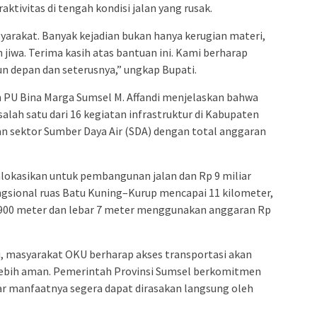
ktivitas di tengah kondisi jalan yang rusak.
syarakat. Banyak kejadian bukan hanya kerugian materi,
iwa. Terima kasih atas bantuan ini. Kami berharap
hun depan dan seterusnya,” ungkap Bupati.
n PU Bina Marga Sumsel M. Affandi menjelaskan bahwa
lah satu dari 16 kegiatan infrastruktur di Kabupaten
tan sektor Sumber Daya Air (SDA) dengan total anggaran
ialokasikan untuk pembangunan jalan dan Rp 9 miliar
fungsional ruas Batu Kuning–Kurup mencapai 11 kilometer,
 900 meter dan lebar 7 meter menggunakan anggaran Rp
 masyarakat OKU berharap akses transportasi akan
n lebih aman. Pemerintah Provinsi Sumsel berkomitmen
ar manfaatnya segera dapat dirasakan langsung oleh