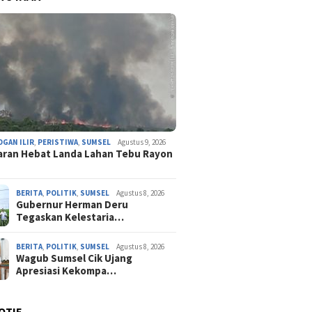
OGAN ILIR
,
PERISTIWA
,
SUMSEL
Agustus 9, 2026
aran Hebat Landa Lahan Tebu Rayon
BERITA
,
POLITIK
,
SUMSEL
Agustus 8, 2026
Gubernur Herman Deru
Tegaskan Kelestaria…
BERITA
,
POLITIK
,
SUMSEL
Agustus 8, 2026
Wagub Sumsel Cik Ujang
Apresiasi Kekompa…
OTIF