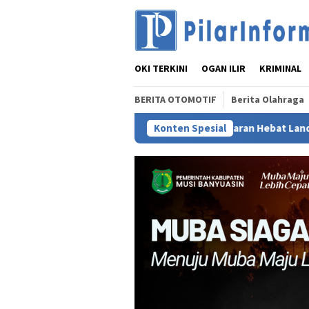
Loncat
ke
konten
OKI TERKINI
OGAN ILIR
KRIMINAL
BERITA OTOMOTIF
Berita Olahraga
‎Kebakaran Hebat Landa Lahan Tebu Rayon 1 Des
Konten Spesial