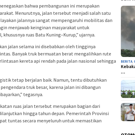
menegaskan bahwa pembangunan ini merupakan
arakat. Menurutnya, jalan tersebut menjadi salah satu
kelayakan jalannya sangat mempengaruhi mobilitas dan
ngin menjawab keinginan masyarakat untuk
 khususnya ruas Batu Kuning–Kurup,” ujarnya.
n jalan selama ini disebabkan oleh tingginya
lintas. Banyak truk bermuatan berat mengalihkan rute
lintasan kereta api rendah pada jalan nasional sehingga
BERITA
,
‎Kebak
…
logistik tetap berjalan baik. Namun, tentu dibutuhkan
pengendara truk besar, karena jalan ini dibangun
ibayarkan,” tegasnya.
atan ruas jalan tersebut merupakan bagian dari
dilanjutkan hingga tahun depan. Pemerintah Provinsi
apat tuntas secara menyeluruh untuk memastikan
OTOM