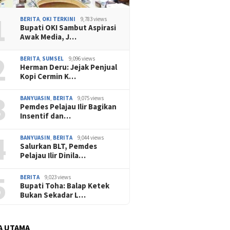
1
BERITA
,
OKI TERKINI
9,783 views
Bupati OKI Sambut Aspirasi
Awak Media, J…
2
BERITA
,
SUMSEL
9,096 views
Herman Deru: Jejak Penjual
Kopi Cermin K…
3
BANYUASIN
,
BERITA
9,075 views
Pemdes Pelajau Ilir Bagikan
Insentif dan…
4
BANYUASIN
,
BERITA
9,044 views
Salurkan BLT, Pemdes
Pelajau Ilir Dinila…
5
BERITA
9,023 views
Bupati Toha: Balap Ketek
Bukan Sekadar L…
A UTAMA