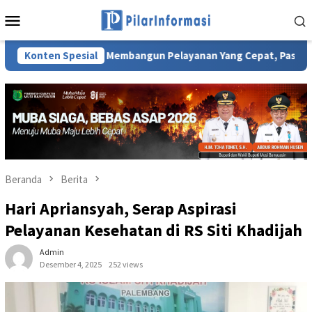
Loncat
Menu
ke
Mobile
konten
am Membangun Pelayanan Yang Cepat, Pasti, Ramah Investasi Di
Konten Spesial
Beranda
Berita
Hari Apriansyah, Serap Aspirasi
Pelayanan Kesehatan di RS Siti Khadijah
Admin
Desember 4, 2025
252 views