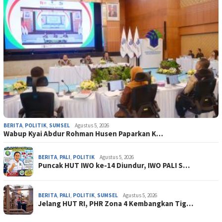
BERITA
,
POLITIK
,
SUMSEL
Agustus 5, 2026
Wabup Kyai Abdur Rohman Husen Paparkan K…
BERITA
,
PALI
,
POLITIK
Agustus 5, 2026
Puncak HUT IWO ke-14 Diundur, IWO PALI S…
BERITA
,
PALI
,
POLITIK
,
SUMSEL
Agustus 5, 2026
Jelang HUT RI, PHR Zona 4 Kembangkan Tig…