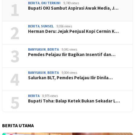
1
BERITA
,
OKI TERKINI
9,749 views
Bupati OKI Sambut Aspirasi Awak Media, J…
2
BERITA
,
SUMSEL
9,056 views
Herman Deru: Jejak Penjual Kopi Cermin K…
3
BANYUASIN
,
BERITA
9,041 views
Pemdes Pelajau Ilir Bagikan Insentif dan…
4
BANYUASIN
,
BERITA
9,004 views
Salurkan BLT, Pemdes Pelajau Ilir Dinila…
5
BERITA
8,975 views
Bupati Toha: Balap Ketek Bukan Sekadar L…
BERITA UTAMA