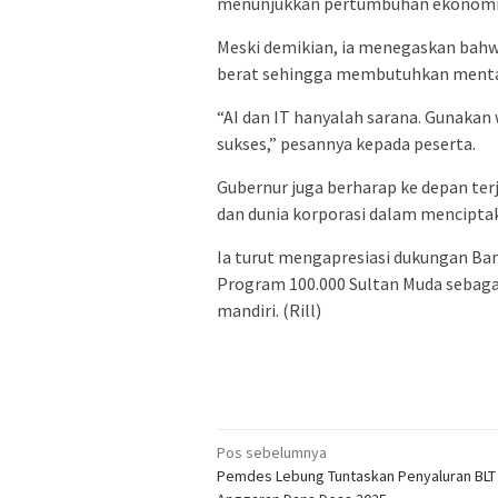
menunjukkan pertumbuhan ekonomi pos
Meski demikian, ia menegaskan bah
berat sehingga membutuhkan mental 
“AI dan IT hanyalah sarana. Gunakan 
sukses,” pesannya kepada peserta.
Gubernur juga berharap ke depan terj
dan dunia korporasi dalam mencipta
Ia turut mengapresiasi dukungan Ba
Program 100.000 Sultan Muda sebag
mandiri. (Rill)
Navigasi
Pos sebelumnya
Pemdes Lebung Tuntaskan Penyaluran BLT
pos