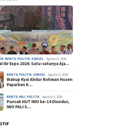
IN
,
BERITA
,
POLITIK
,
SUMSEL
Agustus 5, 2026
l Ilir Expo 2026: Satu-satunya Aja…
BERITA
,
POLITIK
,
SUMSEL
Agustus 5, 2026
Wabup Kyai Abdur Rohman Husen
Paparkan K…
BERITA
,
PALI
,
POLITIK
Agustus 5, 2026
Puncak HUT IWO ke-14 Diundur,
IWO PALI S…
OTIF