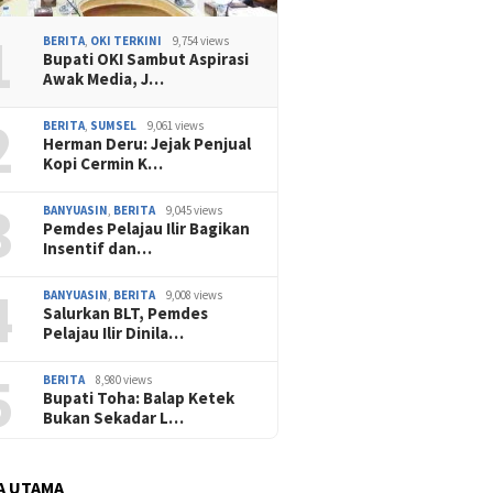
1
BERITA
,
OKI TERKINI
9,754 views
Bupati OKI Sambut Aspirasi
Awak Media, J…
2
BERITA
,
SUMSEL
9,061 views
Herman Deru: Jejak Penjual
Kopi Cermin K…
3
BANYUASIN
,
BERITA
9,045 views
Pemdes Pelajau Ilir Bagikan
Insentif dan…
4
BANYUASIN
,
BERITA
9,008 views
Salurkan BLT, Pemdes
Pelajau Ilir Dinila…
5
BERITA
8,980 views
Bupati Toha: Balap Ketek
Bukan Sekadar L…
A UTAMA