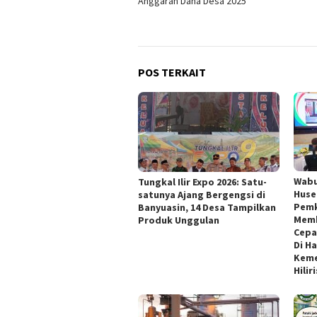
Anggaran Dana Desa 2025
POS TERKAIT
Wabu
Tungkal Ilir Expo 2026: Satu-
Huse
satunya Ajang Bergengsi di
Pemk
Banyuasin, 14 Desa Tampilkan
Memb
Produk Unggulan
Cepa
Di H
Keme
Hilir