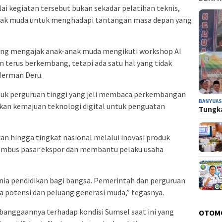
i kegiatan tersebut bukan sekadar pelatihan teknis,
 anak muda untuk menghadapi tantangan masa depan yang
yang mengajak anak-anak muda mengikuti workshop AI
n terus berkembang, tetapi ada satu hal yang tidak
 Herman Deru.
suk perguruan tinggi yang jeli membaca perkembangan
BANYUAS
n kemajuan teknologi digital untuk penguatan
Tungka
an hingga tingkat nasional melalui inovasi produk
embus pasar ekspor dan membantu pelaku usaha
unia pendidikan bagi bangsa. Pemerintah dan perguruan
a potensi dan peluang generasi muda,” tegasnya.
anggaannya terhadap kondisi Sumsel saat ini yang
OTOM