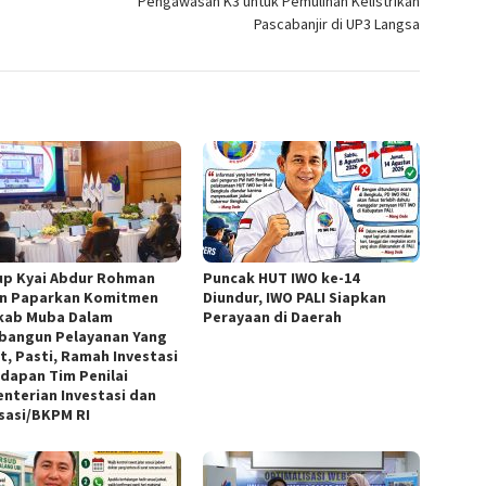
Pengawasan K3 untuk Pemulihan Kelistrikan
Pascabanjir di UP3 Langsa
p Kyai Abdur Rohman
Puncak HUT IWO ke-14
n Paparkan Komitmen
Diundur, IWO PALI Siapkan
ab Muba Dalam
Perayaan di Daerah
angun Pelayanan Yang
t, Pasti, Ramah Investasi
adapan Tim Penilai
nterian Investasi dan
isasi/BKPM RI