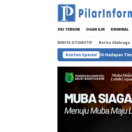
Loncat
ke
konten
OKI TERKINI
OGAN ILIR
KRIMINAL
BERITA OTOMOTIF
Berita Olahraga
sti, Ramah Investasi Di Hadapan Tim Penilai Kementerian Inves
Konten Spesial