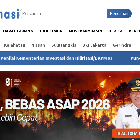
Pencarian
EMPAT LAWANG
OKU TIMUR
MUSI BANYUASIN
BERITA
BERI
Kejahatan
Nissan
Bulutangkis
DKI Jakarta
Gerindra
tasi dan Hilirisasi/BKPM RI
Puncak HUT IWO ke-14 Diund