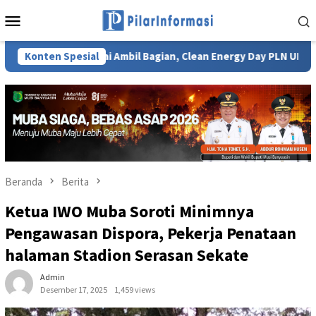
Loncat
Menu
ke
Mobile
konten
702 Pegawai Ambil Bagian, Clean Energy Day PLN UID S2JB Tekan
Konten Spesial
Beranda
Berita
‎Ketua IWO Muba Soroti Minimnya
Pengawasan Dispora, Pekerja Penataan
halaman Stadion Serasan Sekate ‎
Admin
Desember 17, 2025
1,459 views