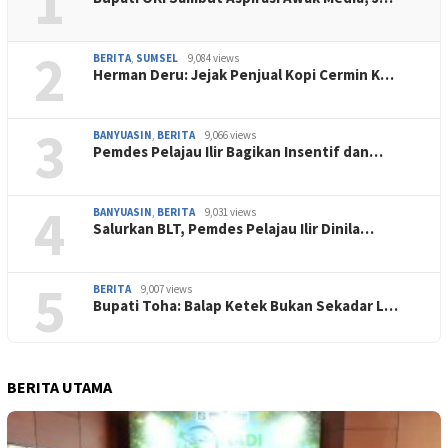
1
2
BERITA
,
SUMSEL
9,084 views
Herman Deru: Jejak Penjual Kopi Cermin K…
3
BANYUASIN
,
BERITA
9,066 views
Pemdes Pelajau Ilir Bagikan Insentif dan…
4
BANYUASIN
,
BERITA
9,031 views
Salurkan BLT, Pemdes Pelajau Ilir Dinila…
5
BERITA
9,007 views
Bupati Toha: Balap Ketek Bukan Sekadar L…
BERITA UTAMA