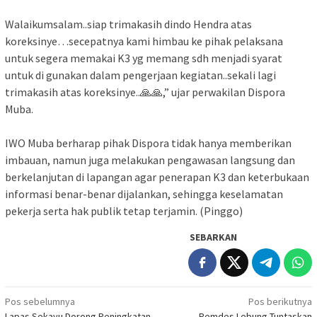
‎Walaikumsalam..siap trimakasih dindo Hendra atas
koreksinye…secepatnya kami himbau ke pihak pelaksana
untuk segera memakai K3 yg memang sdh menjadi syarat
untuk di gunakan dalam pengerjaan kegiatan..sekali lagi
trimakasih atas koreksinye..🙏🙏,” ujar perwakilan Dispora
Muba.
‎IWO Muba berharap pihak Dispora tidak hanya memberikan
imbauan, namun juga melakukan pengawasan langsung dan
berkelanjutan di lapangan agar penerapan K3 dan keterbukaan
informasi benar-benar dijalankan, sehingga keselamatan
pekerja serta hak publik tetap terjamin. (Pinggo)
SEBARKAN
Navigasi
Pos sebelumnya
Pos berikutnya
Lapas Sekayu Dorong Peningkatan
Pemdes Lebung Tuntaskan