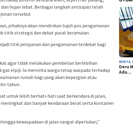
 dan hujan lebat. Berbagai langkah antisipasi telah
kinan tersebut
n, pihaknya akan mendirikan tujuh pos pengamanan
ik-titik strategis dan dekat pusat keramaian.
jadi titik pelayanan dan pengamanan terdekat bagi
BERITA
,
at agar tidak melakukan pembelian berlebihan
Deru M
 gas elpiji. Ia meminta warga tetap waspada terhadap
Adu…
keamanan rumah bagi yang akan bepergian atau
hir tahun.
at untuk lebih berhati-hati saat berkendara di jalan,
 meningkat dan banyak kendaraan berat serta kontainer
sehingga kewaspadaan di jalan sangat diperlukan,”