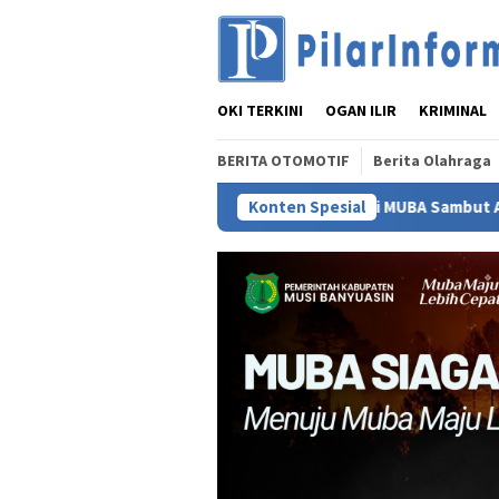
Loncat
ke
konten
OKI TERKINI
OGAN ILIR
KRIMINAL
BERITA OTOMOTIF
Berita Olahraga
Bupati MUBA Sambut Aspirasi Santun Gabungan
Konten Spesial