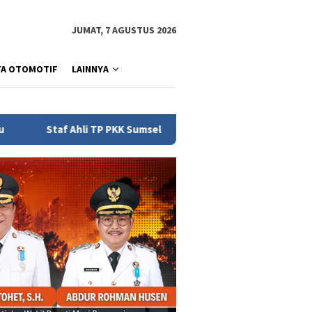
JUMAT, 7 AGUSTUS 2026
TA OTOMOTIF
LAINNYA
K Sumsel Lidyawati Cik Ujang: Pelatihan Gelari Pelangi Wujud K