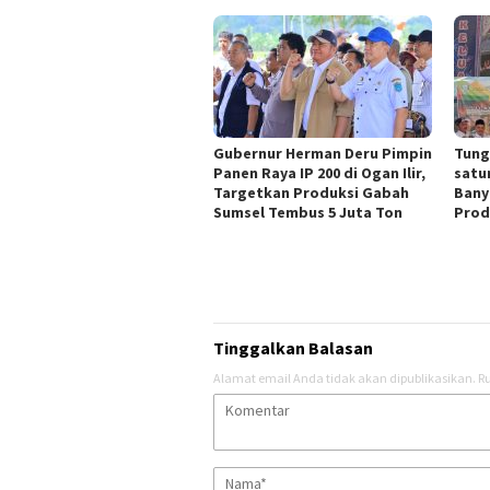
Gubernur Herman Deru Pimpin
Tungk
Panen Raya IP 200 di Ogan Ilir,
satu
Targetkan Produksi Gabah
Bany
Sumsel Tembus 5 Juta Ton
Prod
Tinggalkan Balasan
Alamat email Anda tidak akan dipublikasikan.
Ru