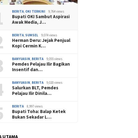
1
BERITA
,
OKI TERKINI
9,764 views
Bupati OKI Sambut Aspirasi
Awak Media, J…
2
BERITA
,
SUMSEL
9,074 views
Herman Deru: Jejak Penjual
Kopi Cermin K…
3
BANYUASIN
,
BERITA
9,055 views
Pemdes Pelajau Ilir Bagikan
Insentif dan…
4
BANYUASIN
,
BERITA
9,020 views
Salurkan BLT, Pemdes
Pelajau Ilir Dinila…
5
BERITA
8,997 views
Bupati Toha: Balap Ketek
Bukan Sekadar L…
A UTAMA