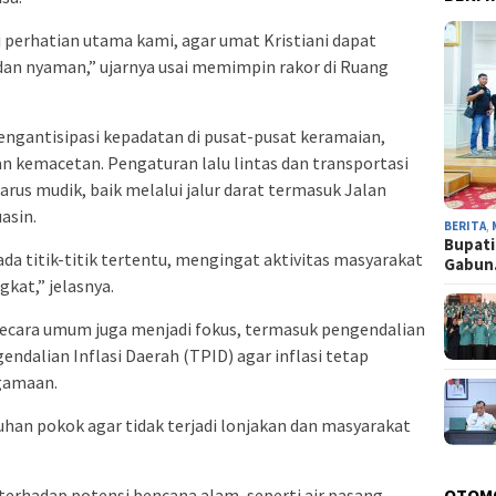
erhatian utama kami, agar umat Kristiani dapat
an nyaman,” ujarnya usai memimpin rakor di Ruang
engantisipasi kepadatan di pusat-pusat keramaian,
an kemacetan. Pengaturan lalu lintas dan transportasi
arus mudik, baik melalui jalur darat termasuk Jalan
asin.
BERITA
,
Bupati
ada titik-titik tertentu, mengingat aktivitas masyarakat
Gabu
kat,” jelasnya.
cara umum juga menjadi fokus, termasuk pengendalian
ndalian Inflasi Daerah (TPID) agar inflasi tetap
agamaan.
han pokok agar tidak terjadi lonjakan dan masyarakat
terhadap potensi bencana alam, seperti air pasang,
OTOM