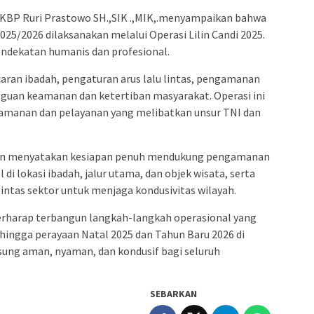
AKBP Ruri Prastowo SH.,SIK .,MIK,.menyampaikan bahwa
5/2026 dilaksanakan melalui Operasi Lilin Candi 2025.
endekatan humanis dan profesional.
ran ibadah, pengaturan arus lalu lintas, pengamanan
gguan keamanan dan ketertiban masyarakat. Operasi ini
amanan dan pelayanan yang melibatkan unsur TNI dan
asin menyatakan kesiapan penuh mendukung pengamanan
i lokasi ibadah, jalur utama, dan objek wisata, serta
ntas sektor untuk menjaga kondusivitas wilayah.
rharap terbangun langkah-langkah operasional yang
Sehingga perayaan Natal 2025 dan Tahun Baru 2026 di
ung aman, nyaman, dan kondusif bagi seluruh
SEBARKAN