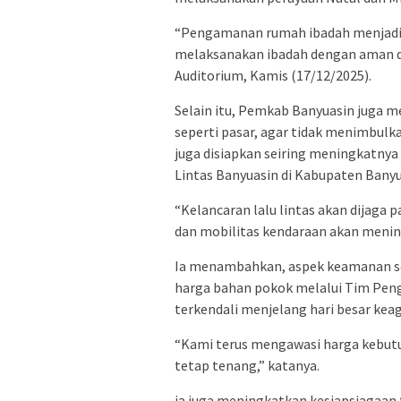
“Pengamanan rumah ibadah menjadi p
melaksanakan ibadah dengan aman d
Auditorium, Kamis (17/12/2025).
Selain itu, Pemkab Banyuasin juga m
seperti pasar, agar tidak menimbulk
juga disiapkan seiring meningkatnya 
Lintas Banyuasin di Kabupaten Banyu
“Kelancaran lalu lintas akan dijaga p
dan mobilitas kendaraan akan mening
Ia menambahkan, aspek keamanan se
harga bahan pokok melalui Tim Penge
terkendali menjelang hari besar ke
“Kami terus mengawasi harga kebutu
tetap tenang,” katanya.
ia juga meningkatkan kesiapsiagaan 