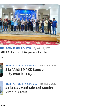
MUSI BANYUASIN
,
POLITIK
Agustus 6, 2026
 MUBA Sambut Aspirasi Santun
n…
BERITA
,
POLITIK
,
SUMSEL
Agustus 6, 2026
Staf Ahli TP PKK Sumsel
Lidyawati Cik Uj…
BERITA
,
POLITIK
,
SUMSEL
Agustus 6, 2026
Sekda Sumsel Edward Candra
Pimpin Persia…
OTIF