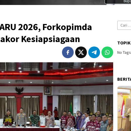
Cari
ARU 2026, Forkopimda
untuk:
Rakor Kesiapsiagaan
TOPIK
No Tag
BERIT