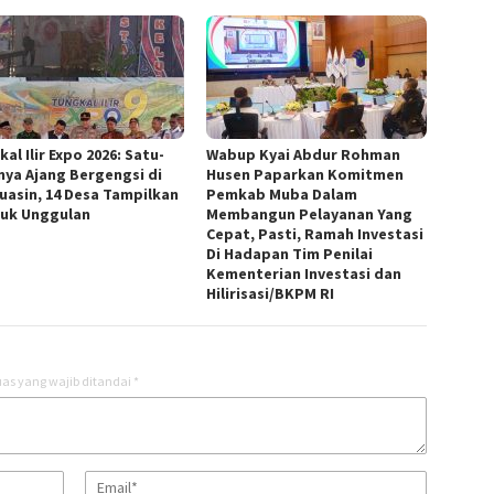
al Ilir Expo 2026: Satu-
Wabup Kyai Abdur Rohman
nya Ajang Bergengsi di
Husen Paparkan Komitmen
uasin, 14 Desa Tampilkan
Pemkab Muba Dalam
uk Unggulan
Membangun Pelayanan Yang
Cepat, Pasti, Ramah Investasi
Di Hadapan Tim Penilai
Kementerian Investasi dan
Hilirisasi/BKPM RI
as yang wajib ditandai
*