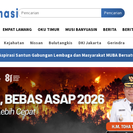
Pencarian
EMPAT LAWANG
OKU TIMUR
MUSI BANYUASIN
BERITA
BERI
Kejahatan
Nissan
Bulutangkis
DKI Jakarta
Gerindra
 Lembaga dan Masyarakat MUBA Bersatu
Staf Ahli TP PK