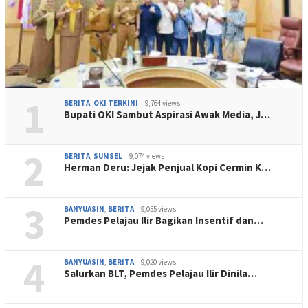
1
BERITA
,
OKI TERKINI
9,764 views
Bupati OKI Sambut Aspirasi Awak Media, J…
2
BERITA
,
SUMSEL
9,074 views
Herman Deru: Jejak Penjual Kopi Cermin K…
3
BANYUASIN
,
BERITA
9,055 views
Pemdes Pelajau Ilir Bagikan Insentif dan…
4
BANYUASIN
,
BERITA
9,020 views
Salurkan BLT, Pemdes Pelajau Ilir Dinila…