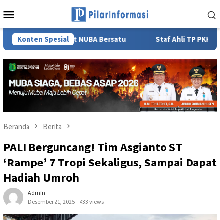
Loncat
Menu
ke
Mobile
konten
yarakat MUBA Bersatu
Konten Spesial
Staf Ahli TP PKK Sumsel Lidyawati
Beranda
Berita
PALI Berguncang! Tim Asgianto ST
‘Rampe’ 7 Tropi Sekaligus, Sampai Dapat
Hadiah Umroh
Admin
Desember 21, 2025
433 views