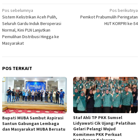
Navigasi
Pos sebelumnya
Pos berikutnya
Sistem Kelistrikan Aceh Pulih,
Pemkot Prabumulih Peringatan
pos
Seluruh Gardu Induk Beroperasi
HUT KORPRI ke-54
Normal, Kini PLN Lanjutkan
Pemulihan Distribusi Hingga ke
Masyarakat
POS TERKAIT
Staf Ahli TP PKK Sumsel
Bupati MUBA Sambut Aspirasi
Lidyawati Cik Ujang: Pelatihan
Santun Gabungan Lembaga
Gelari Pelangi Wujud
dan Masyarakat MUBA Bersatu
Komitmen PKK Perkuat
Ketahanan Keluarga