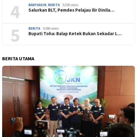
4
BANYUASIN
,
BERITA
9,030 views
Salurkan BLT, Pemdes Pelajau Ilir Dinila…
5
BERITA
9,006 views
Bupati Toha: Balap Ketek Bukan Sekadar L…
BERITA UTAMA