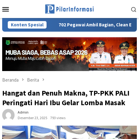
Loncat
Menu
ke
Mobile
konten
ADI JKN
Konten Spesial
702 Pegawai Ambil Bagian, Clean Energy Day PLN 
Beranda
Berita
Hangat dan Penuh Makna, TP-PKK PALI
Peringati Hari Ibu Gelar Lomba Masak
Admin
Desember 23, 2025
793 views