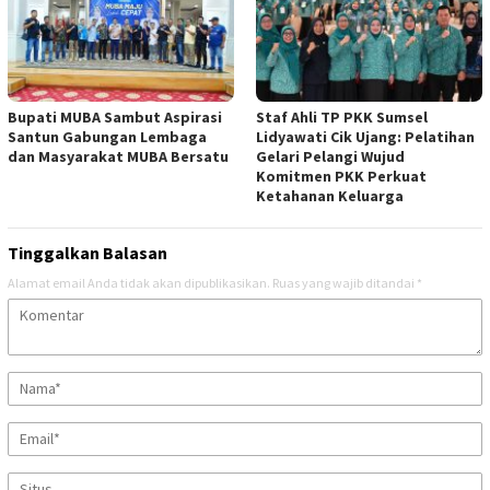
Bupati MUBA Sambut Aspirasi
Staf Ahli TP PKK Sumsel
Santun Gabungan Lembaga
Lidyawati Cik Ujang: Pelatihan
dan Masyarakat MUBA Bersatu
Gelari Pelangi Wujud
Komitmen PKK Perkuat
Ketahanan Keluarga
Tinggalkan Balasan
Alamat email Anda tidak akan dipublikasikan.
Ruas yang wajib ditandai
*