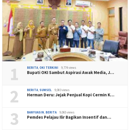
1
BERITA
,
OKI TERKINI
9,774 views
Bupati OKI Sambut Aspirasi Awak Media, J…
2
BERITA
,
SUMSEL
9,083 views
Herman Deru: Jejak Penjual Kopi Cermin K…
3
BANYUASIN
,
BERITA
9,065 views
Pemdes Pelajau Ilir Bagikan Insentif dan…