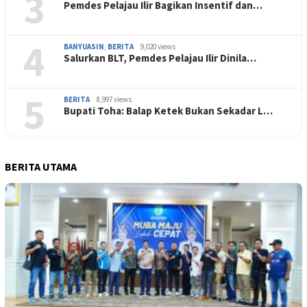
3
Pemdes Pelajau Ilir Bagikan Insentif dan…
4
BANYUASIN
,
BERITA
9,020 views
Salurkan BLT, Pemdes Pelajau Ilir Dinila…
5
BERITA
8,997 views
Bupati Toha: Balap Ketek Bukan Sekadar L…
BERITA UTAMA