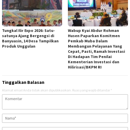
Tungkal Ilir Expo 2026: Satu-
Wabup Kyai Abdur Rohman
satunya Ajang Bergengsi di
Husen Paparkan Komitmen
Banyuasin, 14 Desa Tampilkan
Pemkab Muba Dalam
Produk Unggulan
Membangun Pelayanan Yang
Cepat, Pasti, Ramah Investasi
Di Hadapan Tim Penilai
Kementerian Investasi dan
Hilirisasi/BKPM RI
Tinggalkan Balasan
Alamat email Anda tidak akan dipublikasikan.
Ruas yang wajib ditandai
*