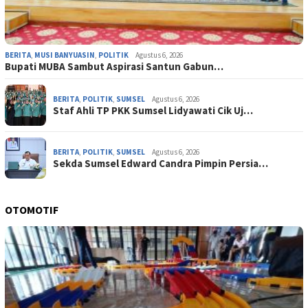
BERITA
,
MUSI BANYUASIN
,
POLITIK
Agustus 6, 2026
Bupati MUBA Sambut Aspirasi Santun Gabun…
BERITA
,
POLITIK
,
SUMSEL
Agustus 6, 2026
Staf Ahli TP PKK Sumsel Lidyawati Cik Uj…
BERITA
,
POLITIK
,
SUMSEL
Agustus 6, 2026
Sekda Sumsel Edward Candra Pimpin Persia…
OTOMOTIF