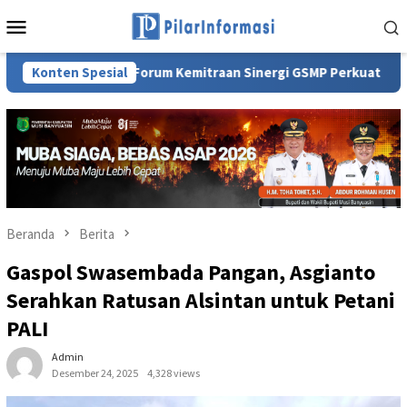
Loncat
Menu
ke
Mobile
konten
tukan Forum Kemitraan Sinergi GSMP Perkuat Ketahanan Panga
Konten Spesial
Beranda
Berita
Gaspol Swasembada Pangan, Asgianto
Serahkan Ratusan Alsintan untuk Petani
PALI
Admin
Desember 24, 2025
4,328 views