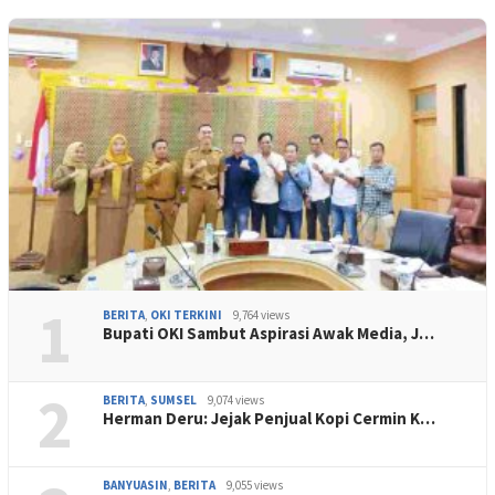
1
BERITA
,
OKI TERKINI
9,764 views
Bupati OKI Sambut Aspirasi Awak Media, J…
2
BERITA
,
SUMSEL
9,074 views
Herman Deru: Jejak Penjual Kopi Cermin K…
BANYUASIN
,
BERITA
9,055 views