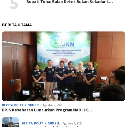
5
Bupati Toha: Balap Ketek Bukan Sekadar L…
BERITA UTAMA
BERITA
,
POLITIK
,
SUMSEL
Agustus 7, 2026
BPJS Kesehatan Luncurkan Program NADI JK…
BERITA
,
POLITIK
,
SUMSEL
Agustus 7, 2026