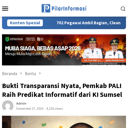
Loncat
Menu
ke
Mobile
konten
ADI JKN
Konten Spesial
702 Pegawai Ambil Bagian, Clean Energy Day PLN
Beranda
Berita
Bukti Transparansi Nyata, Pemkab PALI
Raih Predikat Informatif dari KI Sumsel
Admin
Desember 27, 2025
4,255 views