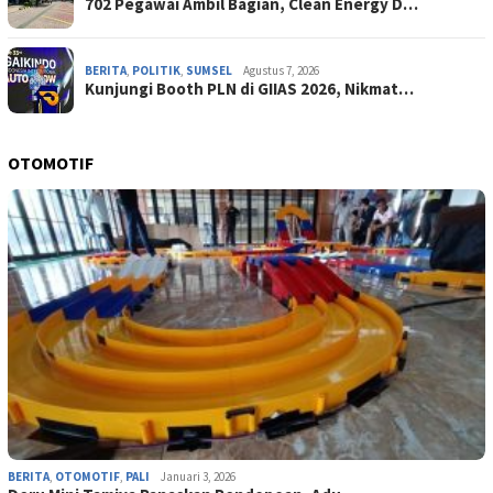
702 Pegawai Ambil Bagian, Clean Energy D…
BERITA
,
POLITIK
,
SUMSEL
Agustus 7, 2026
Kunjungi Booth PLN di GIIAS 2026, Nikmat…
OTOMOTIF
BERITA
,
OTOMOTIF
,
PALI
Januari 3, 2026