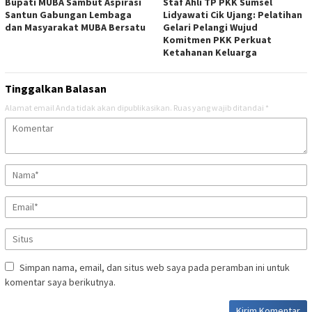
Bupati MUBA Sambut Aspirasi
Staf Ahli TP PKK Sumsel
Santun Gabungan Lembaga
Lidyawati Cik Ujang: Pelatihan
dan Masyarakat MUBA Bersatu
Gelari Pelangi Wujud
Komitmen PKK Perkuat
Ketahanan Keluarga
Tinggalkan Balasan
Alamat email Anda tidak akan dipublikasikan.
Ruas yang wajib ditandai
*
Simpan nama, email, dan situs web saya pada peramban ini untuk
komentar saya berikutnya.