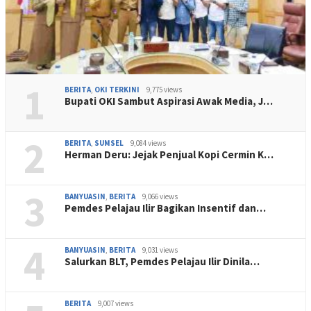
1
BERITA
,
OKI TERKINI
9,775 views
Bupati OKI Sambut Aspirasi Awak Media, J…
2
BERITA
,
SUMSEL
9,084 views
Herman Deru: Jejak Penjual Kopi Cermin K…
3
BANYUASIN
,
BERITA
9,066 views
Pemdes Pelajau Ilir Bagikan Insentif dan…
4
BANYUASIN
,
BERITA
9,031 views
Salurkan BLT, Pemdes Pelajau Ilir Dinila…
BERITA
9,007 views