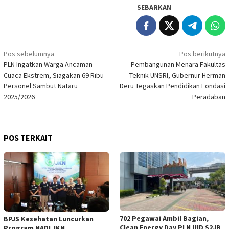
SEBARKAN
Navigasi
Pos sebelumnya
Pos berikutnya
PLN Ingatkan Warga Ancaman
Pembangunan Menara Fakultas
pos
Cuaca Ekstrem, Siagakan 69 Ribu
Teknik UNSRI, Gubernur Herman
Personel Sambut Nataru
Deru Tegaskan Pendidikan Fondasi
2025/2026
Peradaban
POS TERKAIT
702 Pegawai Ambil Bagian,
BPJS Kesehatan Luncurkan
Clean Energy Day PLN UID S2JB
Program NADI JKN