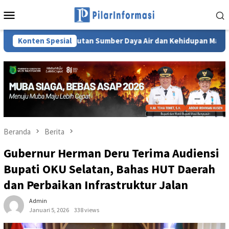
Loncat
Menu
ke
Mobile
konten
erlanjutan Sumber Daya Air dan Kehidupan Masyarakat Sumsel
Konten Spesial
Beranda
Berita
Gubernur Herman Deru Terima Audiensi
Bupati OKU Selatan, Bahas HUT Daerah
dan Perbaikan Infrastruktur Jalan
Admin
Januari 5, 2026
338 views