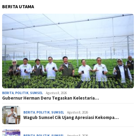
BERITA UTAMA
BERITA
,
POLITIK
,
SUMSEL
Agustus 8, 2026
Gubernur Herman Deru Tegaskan Kelestaria…
BERITA
,
POLITIK
,
SUMSEL
Agustus 8, 2026
Wagub Sumsel Cik Ujang Apresiasi Kekompa…
BERITA
,
POLITIK
,
SUMSEL
Agustus 8, 2026