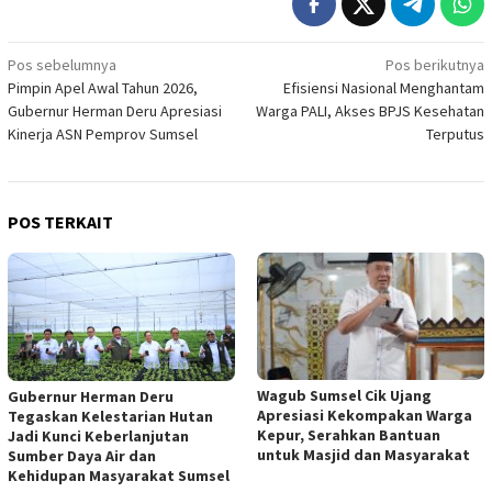
Navigasi
Pos sebelumnya
Pos berikutnya
Pimpin Apel Awal Tahun 2026,
Efisiensi Nasional Menghantam
pos
Gubernur Herman Deru Apresiasi
Warga PALI, Akses BPJS Kesehatan
Kinerja ASN Pemprov Sumsel
Terputus
POS TERKAIT
Wagub Sumsel Cik Ujang
Gubernur Herman Deru
Apresiasi Kekompakan Warga
Tegaskan Kelestarian Hutan
Kepur, Serahkan Bantuan
Jadi Kunci Keberlanjutan
untuk Masjid dan Masyarakat
Sumber Daya Air dan
Kehidupan Masyarakat Sumsel