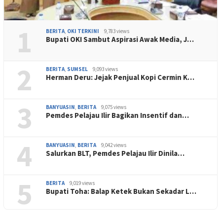
1
BERITA
,
OKI TERKINI
9,783 views
Bupati OKI Sambut Aspirasi Awak Media, J…
2
BERITA
,
SUMSEL
9,093 views
Herman Deru: Jejak Penjual Kopi Cermin K…
3
BANYUASIN
,
BERITA
9,075 views
Pemdes Pelajau Ilir Bagikan Insentif dan…
4
BANYUASIN
,
BERITA
9,042 views
Salurkan BLT, Pemdes Pelajau Ilir Dinila…
5
BERITA
9,019 views
Bupati Toha: Balap Ketek Bukan Sekadar L…