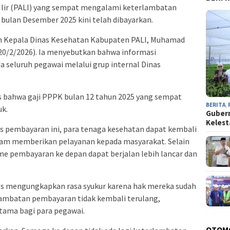
lir (PALI) yang sempat mengalami keterlambatan
k bulan Desember 2025 kini telah dibayarkan.
eh Kepala Dinas Kesehatan Kabupaten PALI, Muhamad
(20/2/2026). Ia menyebutkan bahwa informasi
seluruh pegawai melalui grup internal Dinas
 bahwa gaji PPPK bulan 12 tahun 2025 yang sempat
BERITA
,
uk.
Guber
Kelest
es pembayaran ini, para tenaga kesehatan dapat kembali
lam memberikan pelayanan kepada masyarakat. Selain
me pembayaran ke depan dapat berjalan lebih lancar dan
es mengungkapkan rasa syukur karena hak mereka sudah
rlambatan pembayaran tidak kembali terulang,
tama bagi para pegawai.
OTOM