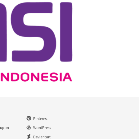
Pinterest
eupon
WordPress
n
Deviantart