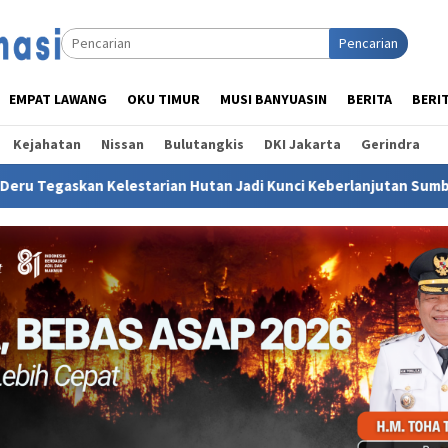
Pencarian
EMPAT LAWANG
OKU TIMUR
MUSI BANYUASIN
BERITA
BERI
Kejahatan
Nissan
Bulutangkis
DKI Jakarta
Gerindra
an Hutan Jadi Kunci Keberlanjutan Sumber Daya Air dan Kehidu