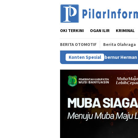
Loncat
ke
konten
OKI TERKINI
OGAN ILIR
KRIMINAL
BERITA OTOMOTIF
Berita Olahraga
Gubernur Herman Deru Tegaskan Kelestari
Konten Spesial