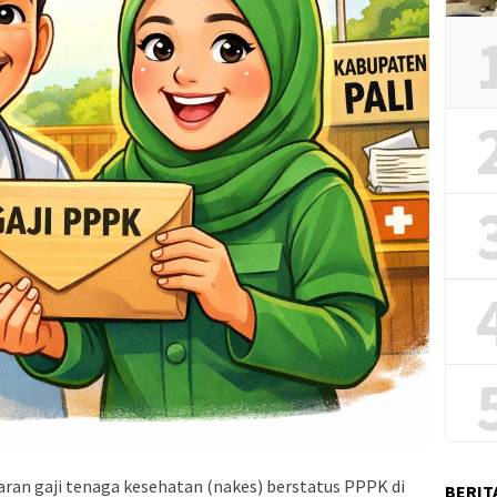
an gaji tenaga kesehatan (nakes) berstatus PPPK di
BERIT