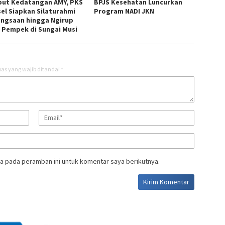
ut Kedatangan AMY, PKS
BPJS Kesehatan Luncurkan
el Siapkan Silaturahmi
Program NADI JKN
ngsaan hingga Ngirup
 Pempek di Sungai Musi
as yang wajib ditandai
*
a pada peramban ini untuk komentar saya berikutnya.