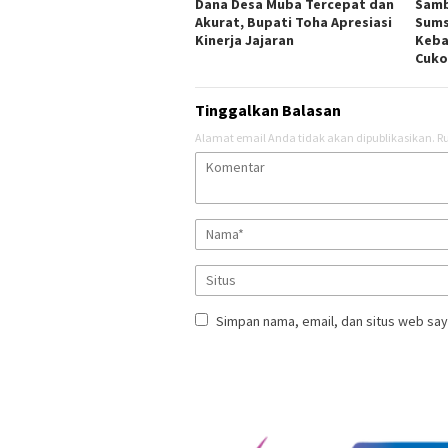
Dana Desa Muba Tercepat dan
Samb
Akurat, Bupati Toha Apresiasi
Sums
Kinerja Jajaran
Keba
Cuko
Tinggalkan Balasan
Alamat email Anda tidak akan dipublikasikan.
Ru
Simpan nama, email, dan situs web say