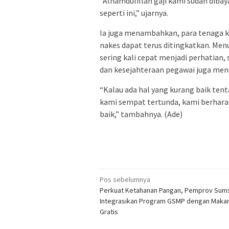
“Alhamdulillah gaji kami sudah diba
seperti ini,” ujarnya.
Ia juga menambahkan, para tenaga k
nakes dapat terus ditingkatkan. Men
sering kali cepat menjadi perhatian
dan kesejahteraan pegawai juga men
“Kalau ada hal yang kurang baik tent
kami sempat tertunda, kami berharap 
baik,” tambahnya. (Ade)
Navigasi
Pos sebelumnya
Perkuat Ketahanan Pangan, Pemprov Sum
pos
Integrasikan Program GSMP dengan Makan
Gratis