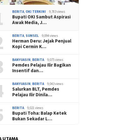
1
BERITA
,
OKI TERKINI
9,783 views
Bupati OKI Sambut Aspirasi
Awak Media, J…
2
BERITA
,
SUMSEL
9,094 views
Herman Deru: Jejak Penjual
Kopi Cermin K…
3
BANYUASIN
,
BERITA
9,075 views
Pemdes Pelajau Ilir Bagikan
Insentif dan…
4
BANYUASIN
,
BERITA
9,043 views
Salurkan BLT, Pemdes
Pelajau Ilir Dinila…
5
BERITA
9,021 views
Bupati Toha: Balap Ketek
Bukan Sekadar L…
A UTAMA