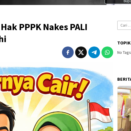
Cari
, Hak PPPK Nakes PALI
untuk:
hi
TOPIK
No Tag
BERIT