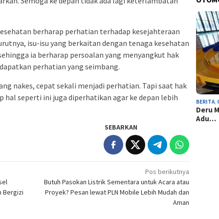
yarkan. Semoga ke depan tidak ada lagi keterlambatan
esehatan berharap perhatian terhadap kesejahteraan
urutnya, isu-isu yang berkaitan dengan tenaga kesehatan
, sehingga ia berharap persoalan yang menyangkut hak
dapatkan perhatian yang seimbang.
ang nakes, cepat sekali menjadi perhatian. Tapi saat hak
hal seperti ini juga diperhatikan agar ke depan lebih
BERITA
,
Deru M
Adu…
SEBARKAN
Pos berikutnya
sel
Butuh Pasokan Listrik Sementara untuk Acara atau
 Bergizi
Proyek? Pesan lewat PLN Mobile Lebih Mudah dan
Aman