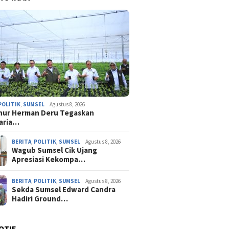
POLITIK
,
SUMSEL
Agustus 8, 2026
nur Herman Deru Tegaskan
aria…
BERITA
,
POLITIK
,
SUMSEL
Agustus 8, 2026
Wagub Sumsel Cik Ujang
Apresiasi Kekompa…
BERITA
,
POLITIK
,
SUMSEL
Agustus 8, 2026
Sekda Sumsel Edward Candra
Hadiri Ground…
OTIF