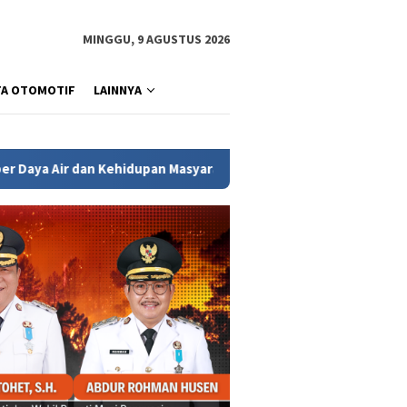
MINGGU, 9 AGUSTUS 2026
TA OTOMOTIF
LAINNYA
pan Masyarakat Sumsel
Wagub Sumsel Cik Ujang Apresias