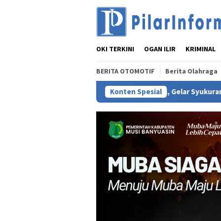
Loncat
ke
konten
OKI TERKINI
OGAN ILIR
KRIMINAL
BERITA OTOMOTIF
Berita Olahraga
DPD SSKS Sumsel, Gelar Syukuran dan Doa Bersama di Kawasa
Konten Spesial