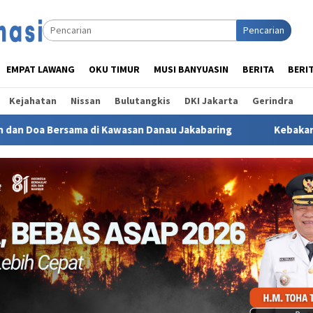
Pencarian
EMPAT LAWANG
OKU TIMUR
MUSI BANYUASIN
BERITA
BERI
Kejahatan
Nissan
Bulutangkis
DKI Jakarta
Gerindra
n Danau Jakabaring
‎Kebakaran Hebat Landa Lahan Tebu 