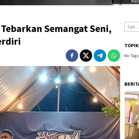
Cari
Tebarkan Semangat Seni,
untuk:
rdiri
TOPIK
No Tag
BERIT