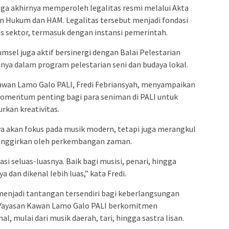
ga akhirnya memperoleh legalitas resmi melalui Akta
 Hukum dan HAM. Legalitas tersebut menjadi fondasi
as sektor, termasuk dengan instansi pemerintah.
msel juga aktif bersinergi dengan Balai Pelestarian
nya dalam program pelestarian seni dan budaya lokal.
awan Lamo Galo PALI, Fredi Febriansyah, menyampaikan
mentum penting bagi para seniman di PALI untuk
rkan kreativitas.
nya akan fokus pada musik modern, tetapi juga merangkul
rpinggirkan oleh perkembangan zaman.
i seluas-luasnya. Baik bagi musisi, penari, hingga
ya dan dikenal lebih luas,” kata Fredi.
enjadi tantangan tersendiri bagi keberlangsungan
D Yayasan Kawan Lamo Galo PALI berkomitmen
l, mulai dari musik daerah, tari, hingga sastra lisan.