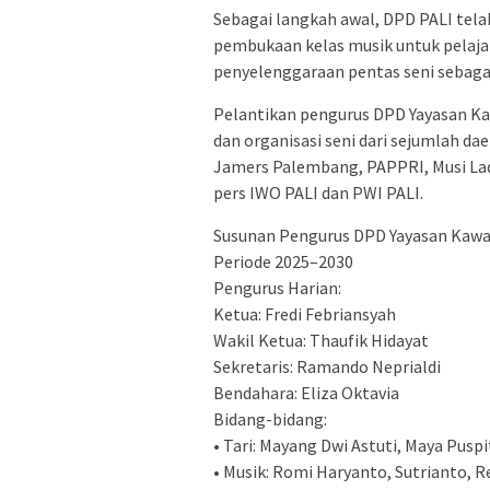
Sebagai langkah awal, DPD PALI tel
pembukaan kelas musik untuk pelajar
penyelenggaraan pentas seni sebagai
Pelantikan pengurus DPD Yayasan Ka
dan organisasi seni dari sejumlah d
Jamers Palembang, PAPPRI, Musi Lady
pers IWO PALI dan PWI PALI.
Susunan Pengurus DPD Yayasan Kaw
Periode 2025–2030
Pengurus Harian:
Ketua: Fredi Febriansyah
Wakil Ketua: Thaufik Hidayat
Sekretaris: Ramando Neprialdi
Bendahara: Eliza Oktavia
Bidang-bidang:
• Tari: Mayang Dwi Astuti, Maya Puspi
• Musik: Romi Haryanto, Sutrianto, R