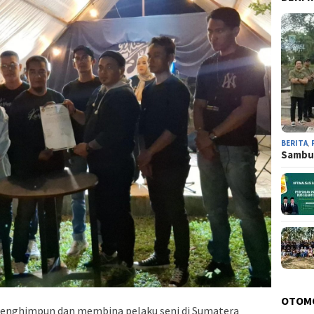
BERITA
,
Sambut
OTOM
enghimpun dan membina pelaku seni di Sumatera