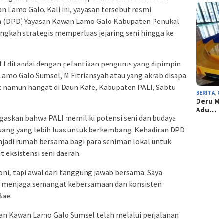
n Lamo Galo. Kali ini, yayasan tersebut resmi
(DPD) Yayasan Kawan Lamo Galo Kabupaten Penukal
angkah strategis memperluas jejaring seni hingga ke
 ditandai dengan pelantikan pengurus yang dipimpin
amo Galo Sumsel, M Fitriansyah atau yang akrab disapa
t namun hangat di Daun Kafe, Kabupaten PALI, Sabtu
BERITA
,
Deru M
Adu…
askan bahwa PALI memiliki potensi seni dan budaya
uang yang lebih luas untuk berkembang. Kehadiran DPD
njadi rumah bersama bagi para seniman lokal untuk
 eksistensi seni daerah.
oni, tapi awal dari tanggung jawab bersama. Saya
 menjaga semangat kebersamaan dan konsisten
Bae.
an Kawan Lamo Galo Sumsel telah melalui perjalanan