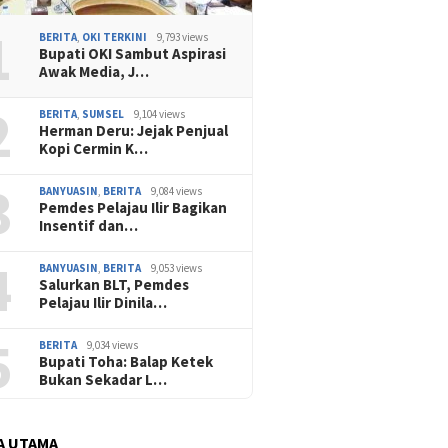
1
BERITA
,
OKI TERKINI
9,793 views
Bupati OKI Sambut Aspirasi
Awak Media, J…
2
BERITA
,
SUMSEL
9,104 views
Herman Deru: Jejak Penjual
Kopi Cermin K…
3
BANYUASIN
,
BERITA
9,084 views
Pemdes Pelajau Ilir Bagikan
Insentif dan…
4
BANYUASIN
,
BERITA
9,053 views
Salurkan BLT, Pemdes
Pelajau Ilir Dinila…
5
BERITA
9,034 views
Bupati Toha: Balap Ketek
Bukan Sekadar L…
A UTAMA