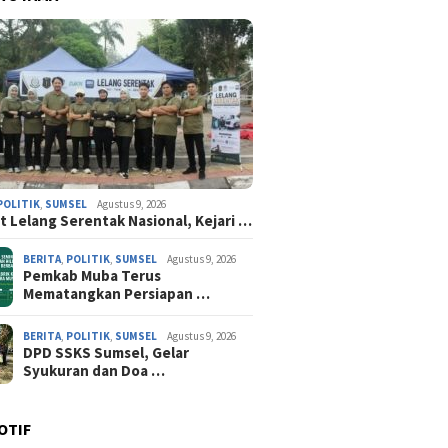
POLITIK
,
SUMSEL
Agustus 9, 2026
 Lelang Serentak Nasional, Kejari …
BERITA
,
POLITIK
,
SUMSEL
Agustus 9, 2026
Pemkab Muba Terus
Mematangkan Persiapan …
BERITA
,
POLITIK
,
SUMSEL
Agustus 9, 2026
DPD SSKS Sumsel, Gelar
Syukuran dan Doa …
OTIF