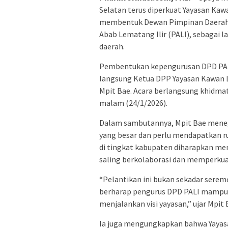
Selatan terus diperkuat Yayasan Kawa
membentuk Dewan Pimpinan Daerah 
Abab Lematang Ilir (PALI), sebagai l
daerah.
Pembentukan kepengurusan DPD PALI
langsung Ketua DPP Yayasan Kawan L
Mpit Bae. Acara berlangsung khidma
malam (24/1/2026).
Dalam sambutannya, Mpit Bae meneg
yang besar dan perlu mendapatkan r
di tingkat kabupaten diharapkan me
saling berkolaborasi dan memperkuat
“Pelantikan ini bukan sekadar serem
berharap pengurus DPD PALI mampu
menjalankan visi yayasan,” ujar Mpit 
Ia juga mengungkapkan bahwa Yayas