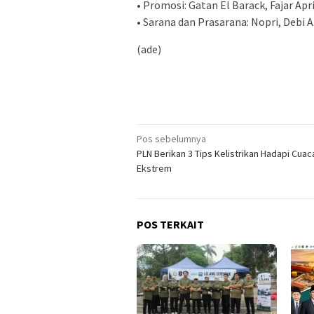
• Promosi: Gatan El Barack, Fajar Ap
• Sarana dan Prasarana: Nopri, Debi A
(ade)
Navigasi
Pos sebelumnya
PLN Berikan 3 Tips Kelistrikan Hadapi Cuac
pos
Ekstrem
POS TERKAIT