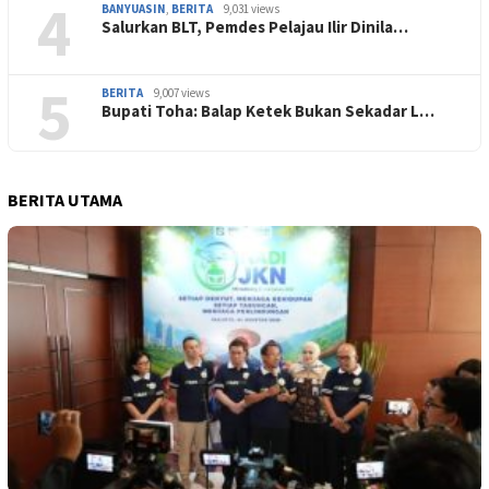
4
BANYUASIN
,
BERITA
9,031 views
Salurkan BLT, Pemdes Pelajau Ilir Dinila…
5
BERITA
9,007 views
Bupati Toha: Balap Ketek Bukan Sekadar L…
BERITA UTAMA