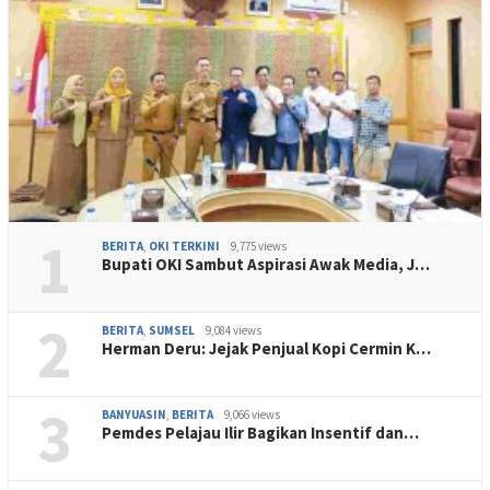
1
BERITA
,
OKI TERKINI
9,775 views
Bupati OKI Sambut Aspirasi Awak Media, J…
2
BERITA
,
SUMSEL
9,084 views
Herman Deru: Jejak Penjual Kopi Cermin K…
3
BANYUASIN
,
BERITA
9,066 views
Pemdes Pelajau Ilir Bagikan Insentif dan…