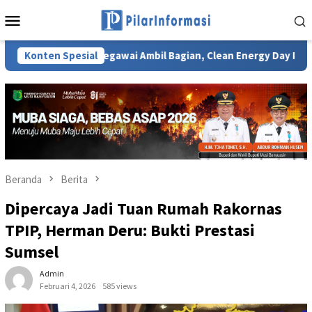
Loncat
Menu
ke
Mobile
konten
702 Pegawai Ambil Bagian, Clean Energy Day PLN UID S2JB Te
Konten Spesial
Beranda
Berita
Dipercaya Jadi Tuan Rumah Rakornas
TPIP, Herman Deru: Bukti Prestasi
Sumsel
Admin
Februari 4, 2026
585 views