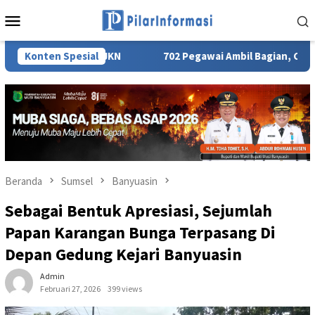
Loncat
Menu
ke
Mobile
konten
gram NADI JKN
Konten Spesial
702 Pegawai Ambil Bagian, Clean Energy D
Beranda
Sumsel
Banyuasin
Sebagai Bentuk Apresiasi, Sejumlah
Papan Karangan Bunga Terpasang Di
Depan Gedung Kejari Banyuasin
Admin
Februari 27, 2026
399 views