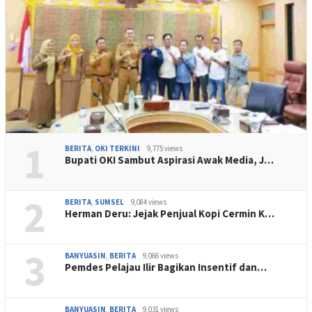
1
BERITA
,
OKI TERKINI
9,775 views
Bupati OKI Sambut Aspirasi Awak Media, J…
2
BERITA
,
SUMSEL
9,084 views
Herman Deru: Jejak Penjual Kopi Cermin K…
3
BANYUASIN
,
BERITA
9,066 views
Pemdes Pelajau Ilir Bagikan Insentif dan…
BANYUASIN
,
BERITA
9,031 views