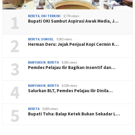
1
BERITA
,
OKI TERKINI
9,774 views
Bupati OKI Sambut Aspirasi Awak Media, J…
2
BERITA
,
SUMSEL
9,082 views
Herman Deru: Jejak Penjual Kopi Cermin K…
3
BANYUASIN
,
BERITA
9,065 views
Pemdes Pelajau Ilir Bagikan Insentif dan…
4
BANYUASIN
,
BERITA
9,029 views
Salurkan BLT, Pemdes Pelajau Ilir Dinila…
5
BERITA
9,005 views
Bupati Toha: Balap Ketek Bukan Sekadar L…