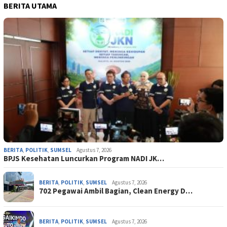
BERITA UTAMA
BERITA
,
POLITIK
,
SUMSEL
Agustus 7, 2026
BPJS Kesehatan Luncurkan Program NADI JK…
BERITA
,
POLITIK
,
SUMSEL
Agustus 7, 2026
702 Pegawai Ambil Bagian, Clean Energy D…
BERITA
,
POLITIK
,
SUMSEL
Agustus 7, 2026