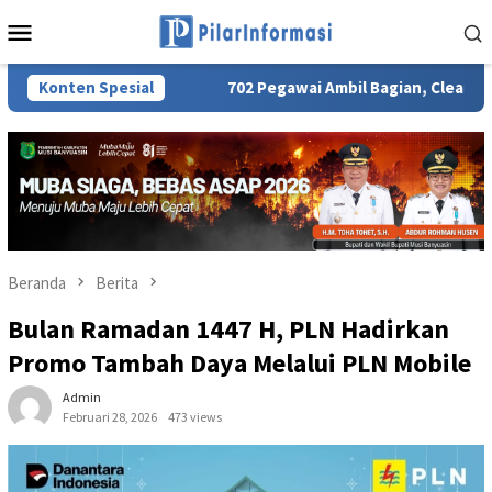
Loncat
Menu
ke
Mobile
konten
am NADI JKN
Konten Spesial
702 Pegawai Ambil Bagian, Clean Energy Day 
Beranda
Berita
Bulan Ramadan 1447 H, PLN Hadirkan
Promo Tambah Daya Melalui PLN Mobile
Admin
Februari 28, 2026
473 views