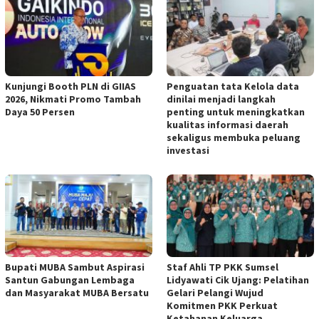
Kunjungi Booth PLN di GIIAS
Penguatan tata Kelola data
2026, Nikmati Promo Tambah
dinilai menjadi langkah
Daya 50 Persen
penting untuk meningkatkan
kualitas informasi daerah
sekaligus membuka peluang
investasi
Bupati MUBA Sambut Aspirasi
Staf Ahli TP PKK Sumsel
Santun Gabungan Lembaga
Lidyawati Cik Ujang: Pelatihan
dan Masyarakat MUBA Bersatu
Gelari Pelangi Wujud
Komitmen PKK Perkuat
Ketahanan Keluarga