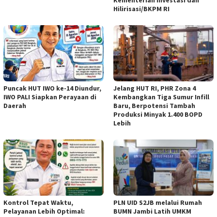
Kementerian Investasi dan
Hilirisasi/BKPM RI
Puncak HUT IWO ke-14 Diundur,
Jelang HUT RI, PHR Zona 4
IWO PALI Siapkan Perayaan di
Kembangkan Tiga Sumur Infill
Daerah
Baru, Berpotensi Tambah
Produksi Minyak 1.400 BOPD
Lebih
Kontrol Tepat Waktu,
PLN UID S2JB melalui Rumah
Pelayanan Lebih Optimal:
BUMN Jambi Latih UMKM