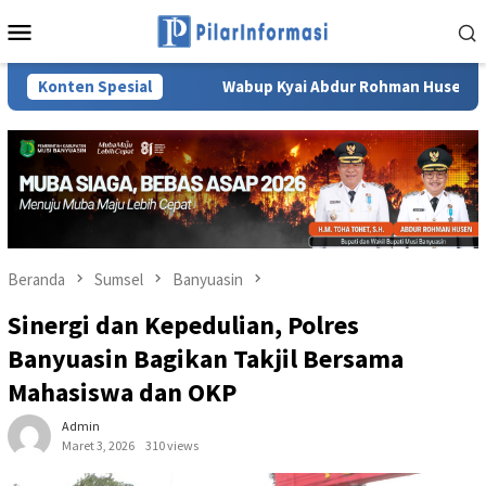
Loncat
Menu
ke
Mobile
konten
ggulan
Konten Spesial
Wabup Kyai Abdur Rohman Husen Paparkan Komitme
Beranda
Sumsel
Banyuasin
Sinergi dan Kepedulian, Polres
Banyuasin Bagikan Takjil Bersama
Mahasiswa dan OKP
Admin
Maret 3, 2026
310 views