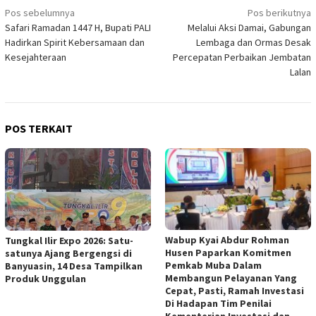
Navigasi
Pos sebelumnya
Pos berikutnya
Safari Ramadan 1447 H, Bupati PALI
Melalui Aksi Damai, Gabungan
pos
Hadirkan Spirit Kebersamaan dan
Lembaga dan Ormas Desak
Kesejahteraan
Percepatan Perbaikan Jembatan
Lalan
POS TERKAIT
Wabup Kyai Abdur Rohman
Tungkal Ilir Expo 2026: Satu-
Husen Paparkan Komitmen
satunya Ajang Bergengsi di
Pemkab Muba Dalam
Banyuasin, 14 Desa Tampilkan
Membangun Pelayanan Yang
Produk Unggulan
Cepat, Pasti, Ramah Investasi
Di Hadapan Tim Penilai