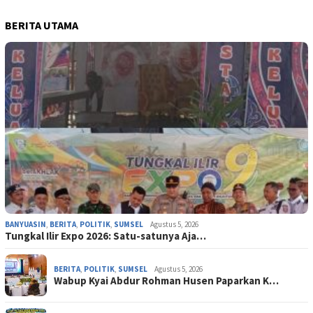
BERITA UTAMA
BANYUASIN
,
BERITA
,
POLITIK
,
SUMSEL
Agustus 5, 2026
Tungkal Ilir Expo 2026: Satu-satunya Aja…
BERITA
,
POLITIK
,
SUMSEL
Agustus 5, 2026
Wabup Kyai Abdur Rohman Husen Paparkan K…