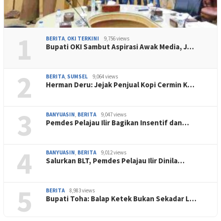
1
BERITA
,
OKI TERKINI
9,756 views
Bupati OKI Sambut Aspirasi Awak Media, J…
2
BERITA
,
SUMSEL
9,064 views
Herman Deru: Jejak Penjual Kopi Cermin K…
3
BANYUASIN
,
BERITA
9,047 views
Pemdes Pelajau Ilir Bagikan Insentif dan…
4
BANYUASIN
,
BERITA
9,012 views
Salurkan BLT, Pemdes Pelajau Ilir Dinila…
5
BERITA
8,983 views
Bupati Toha: Balap Ketek Bukan Sekadar L…