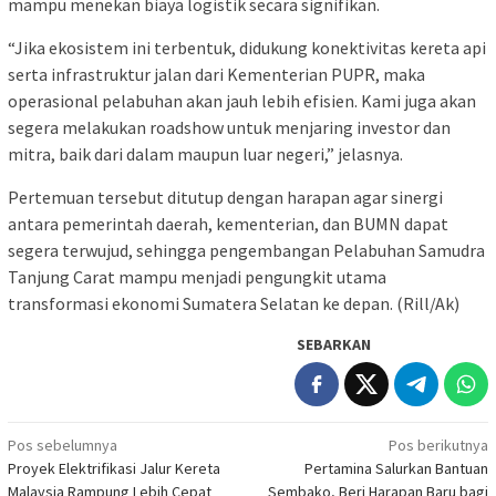
mampu menekan biaya logistik secara signifikan.
“Jika ekosistem ini terbentuk, didukung konektivitas kereta api
serta infrastruktur jalan dari Kementerian PUPR, maka
operasional pelabuhan akan jauh lebih efisien. Kami juga akan
segera melakukan roadshow untuk menjaring investor dan
mitra, baik dari dalam maupun luar negeri,” jelasnya.
Pertemuan tersebut ditutup dengan harapan agar sinergi
antara pemerintah daerah, kementerian, dan BUMN dapat
segera terwujud, sehingga pengembangan Pelabuhan Samudra
Tanjung Carat mampu menjadi pengungkit utama
transformasi ekonomi Sumatera Selatan ke depan. (Rill/Ak)
SEBARKAN
Navigasi
Pos sebelumnya
Pos berikutnya
Proyek Elektrifikasi Jalur Kereta
Pertamina Salurkan Bantuan
pos
Malaysia Rampung Lebih Cepat
Sembako, Beri Harapan Baru bagi