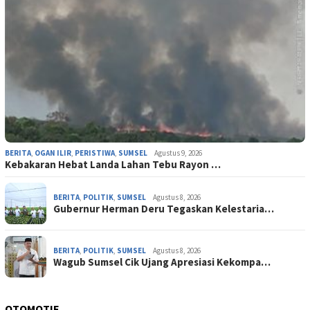
BERITA
,
OGAN ILIR
,
PERISTIWA
,
SUMSEL
Agustus 9, 2026
‎Kebakaran Hebat Landa Lahan Tebu Rayon …
BERITA
,
POLITIK
,
SUMSEL
Agustus 8, 2026
Gubernur Herman Deru Tegaskan Kelestaria…
BERITA
,
POLITIK
,
SUMSEL
Agustus 8, 2026
Wagub Sumsel Cik Ujang Apresiasi Kekompa…
OTOMOTIF