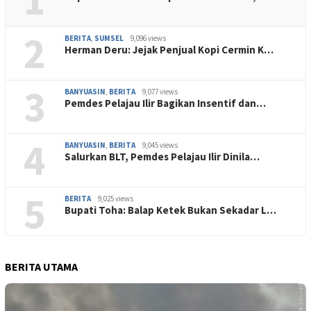
2
BERITA
,
SUMSEL
9,096 views
Herman Deru: Jejak Penjual Kopi Cermin K…
3
BANYUASIN
,
BERITA
9,077 views
Pemdes Pelajau Ilir Bagikan Insentif dan…
4
BANYUASIN
,
BERITA
9,045 views
Salurkan BLT, Pemdes Pelajau Ilir Dinila…
5
BERITA
9,025 views
Bupati Toha: Balap Ketek Bukan Sekadar L…
BERITA UTAMA