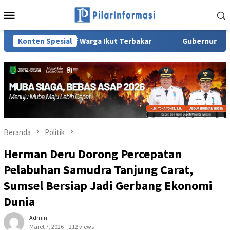
Loncat
Menu
ke
Mobile
konten
duktif Warga Ikut Terbakar
Konten Spesial
Gubernur Herman Deru Tegas
Beranda
Politik
Herman Deru Dorong Percepatan
Pelabuhan Samudra Tanjung Carat,
Sumsel Bersiap Jadi Gerbang Ekonomi
Dunia
Admin
Maret 7, 2026
212 views