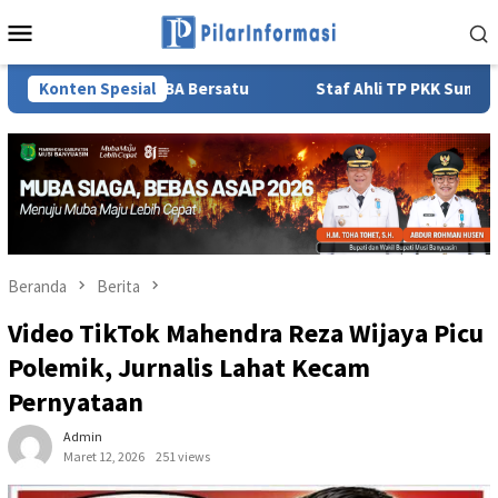
Loncat
Menu
ke
Mobile
konten
at MUBA Bersatu
Konten Spesial
Staf Ahli TP PKK Sumsel Lidyawati Cik 
Beranda
Berita
Video TikTok Mahendra Reza Wijaya Picu
Polemik, Jurnalis Lahat Kecam
Pernyataan
Admin
Maret 12, 2026
251 views