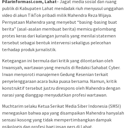
Pilarinformasi.com, Lahat
– Jagat media sosial dan ruang
publik di Kabupaten Lahat mendadak riuh menyusul unggahan
video di akun TikTok pribadi milik Mahendra Reza Wijaya.
Pernyataan Mahendra yang menyebut “basing-basing buat
berita” (asal-asalan membuat berita) memicu gelombang
protes keras dari kalangan jurnalis yang menilai statemen
tersebut sebagai bentuk intervensi sekaligus pelecehan
terhadap produk jurnalistik.
Ketegangan ini bermula dari kritik yang dilontarkan oleh
Irwansyah, wartawan yang menulis di Redaksi Sahabat Cyber.
Irwan menyoroti manajemen Gedung Kesenian terkait
penyelenggaraan acara buka puasa bersama. Namun, kritik
konstruktif tersebut justru direspons oleh Mahendra dengan
narasi yang dianggap menyudutkan profesi wartawan.
Muchtarim selaku Ketua Serikat Media Siber Indonesia (SMSI)
menegaskan bahwa apa yang disampaikan Mahendra hanyalah
sensasi kosong yang tidak mempertimbangkan dampak
psikologis dan profesi bagi insan pers di Lahat.