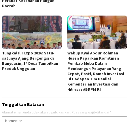
Perkuat Ketahanan Pangan
Daerah
Tungkal Ilir Expo 2026: Satu-
Wabup Kyai Abdur Rohman
satunya Ajang Bergengsi di
Husen Paparkan Komitmen
Banyuasin, 14 Desa Tampilkan
Pemkab Muba Dalam
Produk Unggulan
Membangun Pelayanan Yang
Cepat, Pasti, Ramah Investasi
Di Hadapan Tim Penilai
Kementerian Investasi dan
Hilirisasi/BKPM RI
Tinggalkan Balasan
Alamat email Anda tidak akan dipublikasikan.
Ruas yang wajib ditandai
*