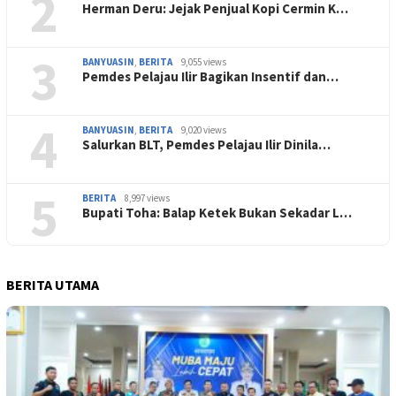
2
Herman Deru: Jejak Penjual Kopi Cermin K…
3
BANYUASIN
,
BERITA
9,055 views
Pemdes Pelajau Ilir Bagikan Insentif dan…
4
BANYUASIN
,
BERITA
9,020 views
Salurkan BLT, Pemdes Pelajau Ilir Dinila…
5
BERITA
8,997 views
Bupati Toha: Balap Ketek Bukan Sekadar L…
BERITA UTAMA