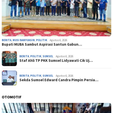
BERITA
,
MUSI BANYUASIN
,
POLITIK
Agustus 6, 2026
Bupati MUBA Sambut Aspirasi Santun Gabun…
BERITA
,
POLITIK
,
SUMSEL
Agustus 6, 2026
Staf Ahli TP PKK Sumsel Lidyawati Cik Uj…
BERITA
,
POLITIK
,
SUMSEL
Agustus 6, 2026
Sekda Sumsel Edward Candra Pimpin Persia…
OTOMOTIF