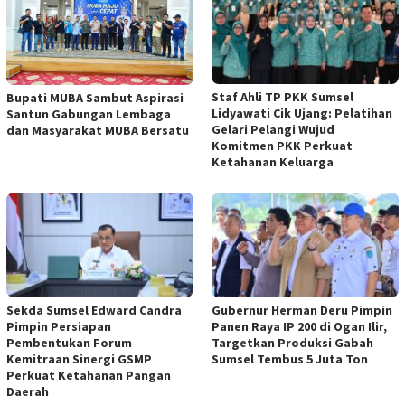
Staf Ahli TP PKK Sumsel
Bupati MUBA Sambut Aspirasi
Lidyawati Cik Ujang: Pelatihan
Santun Gabungan Lembaga
Gelari Pelangi Wujud
dan Masyarakat MUBA Bersatu
Komitmen PKK Perkuat
Ketahanan Keluarga
Sekda Sumsel Edward Candra
Gubernur Herman Deru Pimpin
Pimpin Persiapan
Panen Raya IP 200 di Ogan Ilir,
Pembentukan Forum
Targetkan Produksi Gabah
Kemitraan Sinergi GSMP
Sumsel Tembus 5 Juta Ton
Perkuat Ketahanan Pangan
Daerah