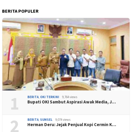
BERITA POPULER
1
BERITA
,
OKI TERKINI
9,764 views
Bupati OKI Sambut Aspirasi Awak Media, J…
2
BERITA
,
SUMSEL
9,074 views
Herman Deru: Jejak Penjual Kopi Cermin K…