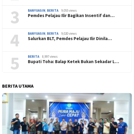
3
BANYUASIN
,
BERITA
9,055 views
Pemdes Pelajau Ilir Bagikan Insentif dan…
4
BANYUASIN
,
BERITA
9,020 views
Salurkan BLT, Pemdes Pelajau Ilir Dinila…
5
BERITA
8,997 views
Bupati Toha: Balap Ketek Bukan Sekadar L…
BERITA UTAMA