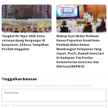
Tungkal Ilir Expo 2026: Satu-
Wabup Kyai Abdur Rohman
satunya Ajang Bergengsi di
Husen Paparkan Komitmen
Banyuasin, 14 Desa Tampilkan
Pemkab Muba Dalam
Produk Unggulan
Membangun Pelayanan Yang
Cepat, Pasti, Ramah Investasi
Di Hadapan Tim Penilai
Kementerian Investasi dan
Hilirisasi/BKPM RI
Tinggalkan Balasan
Alamat email Anda tidak akan dipublikasikan.
Ruas yang wajib ditandai
*