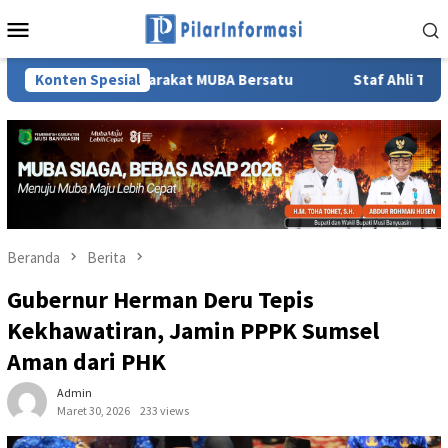
Loncat
Menu
ke
Mobile
konten
Masyarakat MUBA Bersatu
Konten Spesial
Staf Ahli TP PKK Sumsel Lidya
Beranda
Berita
Gubernur Herman Deru Tepis
Kekhawatiran, Jamin PPPK Sumsel
Aman dari PHK
Admin
Maret 30, 2026
233 views