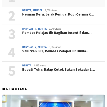
2
BERITA
,
SUMSEL
9,066 views
Herman Deru: Jejak Penjual Kopi Cermin K…
3
BANYUASIN
,
BERITA
9,049 views
Pemdes Pelajau Ilir Bagikan Insentif dan…
4
BANYUASIN
,
BERITA
9,014 views
Salurkan BLT, Pemdes Pelajau Ilir Dinila…
5
BERITA
8,985 views
Bupati Toha: Balap Ketek Bukan Sekadar L…
BERITA UTAMA