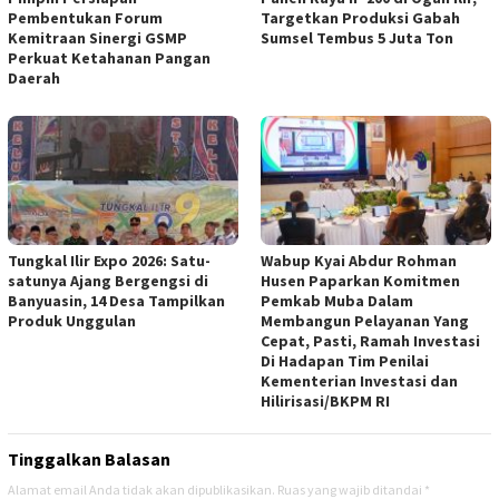
Pembentukan Forum
Targetkan Produksi Gabah
Kemitraan Sinergi GSMP
Sumsel Tembus 5 Juta Ton
Perkuat Ketahanan Pangan
Daerah
Tungkal Ilir Expo 2026: Satu-
Wabup Kyai Abdur Rohman
satunya Ajang Bergengsi di
Husen Paparkan Komitmen
Banyuasin, 14 Desa Tampilkan
Pemkab Muba Dalam
Produk Unggulan
Membangun Pelayanan Yang
Cepat, Pasti, Ramah Investasi
Di Hadapan Tim Penilai
Kementerian Investasi dan
Hilirisasi/BKPM RI
Tinggalkan Balasan
Alamat email Anda tidak akan dipublikasikan.
Ruas yang wajib ditandai
*