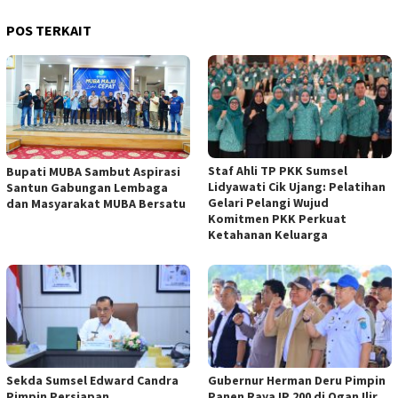
POS TERKAIT
Staf Ahli TP PKK Sumsel
Bupati MUBA Sambut Aspirasi
Lidyawati Cik Ujang: Pelatihan
Santun Gabungan Lembaga
Gelari Pelangi Wujud
dan Masyarakat MUBA Bersatu
Komitmen PKK Perkuat
Ketahanan Keluarga
Sekda Sumsel Edward Candra
Gubernur Herman Deru Pimpin
Pimpin Persiapan
Panen Raya IP 200 di Ogan Ilir,