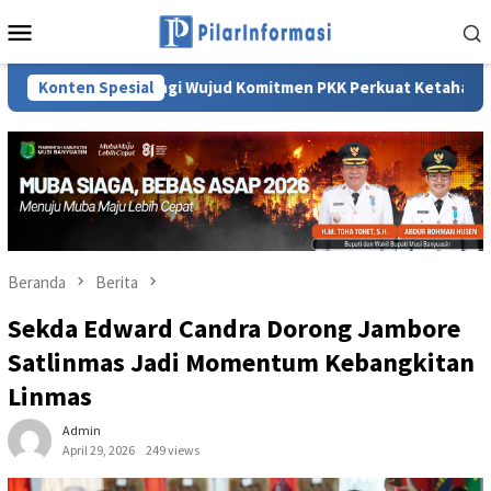
Loncat
Menu
ke
Mobile
konten
lari Pelangi Wujud Komitmen PKK Perkuat Ketahanan Keluarga
Konten Spesial
Beranda
Berita
Sekda Edward Candra Dorong Jambore
Satlinmas Jadi Momentum Kebangkitan
Linmas
Admin
April 29, 2026
249 views