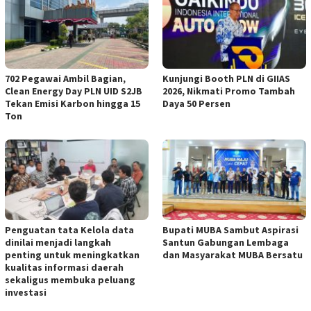
702 Pegawai Ambil Bagian,
Kunjungi Booth PLN di GIIAS
Clean Energy Day PLN UID S2JB
2026, Nikmati Promo Tambah
Tekan Emisi Karbon hingga 15
Daya 50 Persen
Ton
Penguatan tata Kelola data
Bupati MUBA Sambut Aspirasi
dinilai menjadi langkah
Santun Gabungan Lembaga
penting untuk meningkatkan
dan Masyarakat MUBA Bersatu
kualitas informasi daerah
sekaligus membuka peluang
investasi