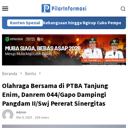
Loncat
Menu
ke
Mobile
konten
aturahmi Kebangsaan hingga Ngirup Cuko Pempek di Sungai Mus
Konten Spesial
Beranda
Berita
Olahraga Bersama di PTBA Tanjung
Enim, Danrem 044/Gapo Dampingi
Pangdam II/Swj Pererat Sinergitas
Admin
Mei 9, 2026
264 views