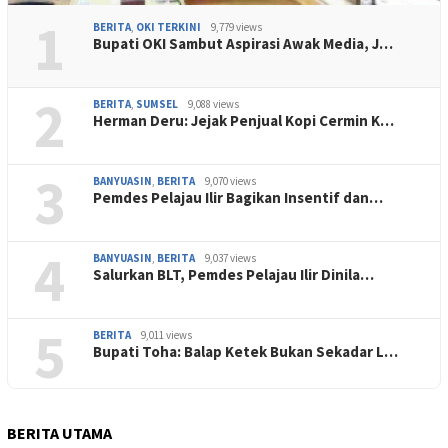
1
BERITA
,
OKI TERKINI
9,779 views
Bupati OKI Sambut Aspirasi Awak Media, J…
2
BERITA
,
SUMSEL
9,088 views
Herman Deru: Jejak Penjual Kopi Cermin K…
3
BANYUASIN
,
BERITA
9,070 views
Pemdes Pelajau Ilir Bagikan Insentif dan…
4
BANYUASIN
,
BERITA
9,037 views
Salurkan BLT, Pemdes Pelajau Ilir Dinila…
5
BERITA
9,011 views
Bupati Toha: Balap Ketek Bukan Sekadar L…
BERITA UTAMA