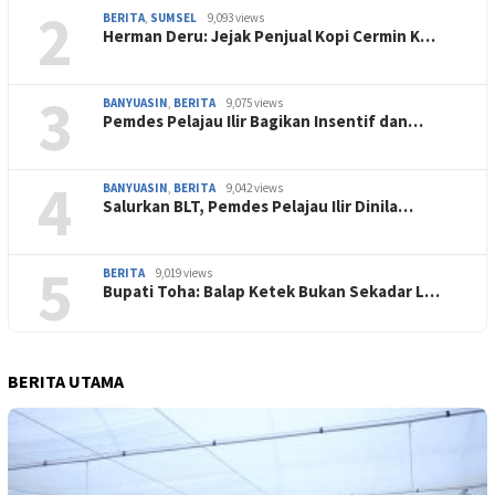
2
BERITA
,
SUMSEL
9,093 views
Herman Deru: Jejak Penjual Kopi Cermin K…
3
BANYUASIN
,
BERITA
9,075 views
Pemdes Pelajau Ilir Bagikan Insentif dan…
4
BANYUASIN
,
BERITA
9,042 views
Salurkan BLT, Pemdes Pelajau Ilir Dinila…
5
BERITA
9,019 views
Bupati Toha: Balap Ketek Bukan Sekadar L…
BERITA UTAMA