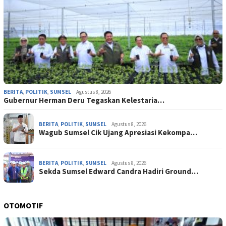
BERITA
,
POLITIK
,
SUMSEL
Agustus 8, 2026
Gubernur Herman Deru Tegaskan Kelestaria…
BERITA
,
POLITIK
,
SUMSEL
Agustus 8, 2026
Wagub Sumsel Cik Ujang Apresiasi Kekompa…
BERITA
,
POLITIK
,
SUMSEL
Agustus 8, 2026
Sekda Sumsel Edward Candra Hadiri Ground…
OTOMOTIF