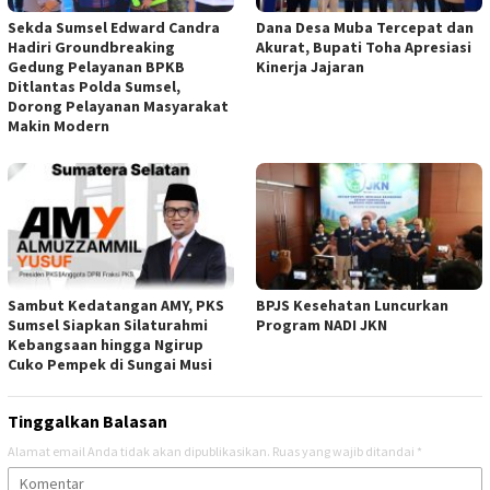
Sekda Sumsel Edward Candra
Dana Desa Muba Tercepat dan
Hadiri Groundbreaking
Akurat, Bupati Toha Apresiasi
Gedung Pelayanan BPKB
Kinerja Jajaran
Ditlantas Polda Sumsel,
Dorong Pelayanan Masyarakat
Makin Modern
Sambut Kedatangan AMY, PKS
BPJS Kesehatan Luncurkan
Sumsel Siapkan Silaturahmi
Program NADI JKN
Kebangsaan hingga Ngirup
Cuko Pempek di Sungai Musi
Tinggalkan Balasan
Alamat email Anda tidak akan dipublikasikan.
Ruas yang wajib ditandai
*