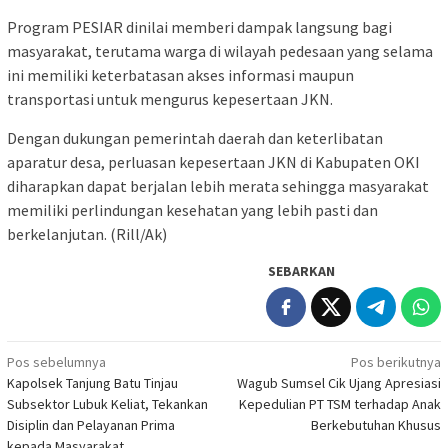
Program PESIAR dinilai memberi dampak langsung bagi
masyarakat, terutama warga di wilayah pedesaan yang selama
ini memiliki keterbatasan akses informasi maupun
transportasi untuk mengurus kepesertaan JKN.
Dengan dukungan pemerintah daerah dan keterlibatan
aparatur desa, perluasan kepesertaan JKN di Kabupaten OKI
diharapkan dapat berjalan lebih merata sehingga masyarakat
memiliki perlindungan kesehatan yang lebih pasti dan
berkelanjutan. (Rill/Ak)
SEBARKAN
Navigasi
Pos sebelumnya
Pos berikutnya
Kapolsek Tanjung Batu Tinjau
Wagub Sumsel Cik Ujang Apresiasi
pos
Subsektor Lubuk Keliat, Tekankan
Kepedulian PT TSM terhadap Anak
Disiplin dan Pelayanan Prima
Berkebutuhan Khusus
kepada Masyarakat