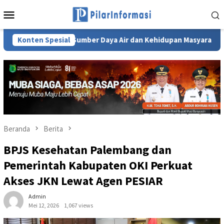
Loncat
Menu
ke
Mobile
konten
jutan Sumber Daya Air dan Kehidupan Masyarakat Sumsel
Konten Spesial
Beranda
Berita
BPJS Kesehatan Palembang dan
Pemerintah Kabupaten OKI Perkuat
Akses JKN Lewat Agen PESIAR
Admin
Mei 12, 2026
1,067 views