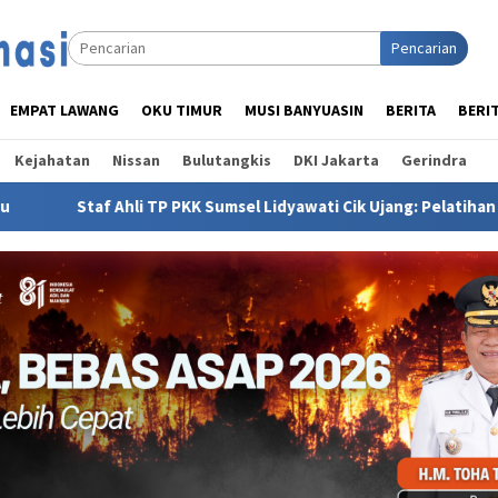
Pencarian
EMPAT LAWANG
OKU TIMUR
MUSI BANYUASIN
BERITA
BERI
Kejahatan
Nissan
Bulutangkis
DKI Jakarta
Gerindra
KK Sumsel Lidyawati Cik Ujang: Pelatihan Gelari Pelangi Wujud 