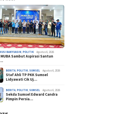
MUSI BANYUASIN
,
POLITIK
Agustus 6, 2026
 MUBA Sambut Aspirasi Santun
n…
BERITA
,
POLITIK
,
SUMSEL
Agustus 6, 2026
Staf Ahli TP PKK Sumsel
Lidyawati Cik Uj…
BERITA
,
POLITIK
,
SUMSEL
Agustus 6, 2026
Sekda Sumsel Edward Candra
Pimpin Persia…
OTIF