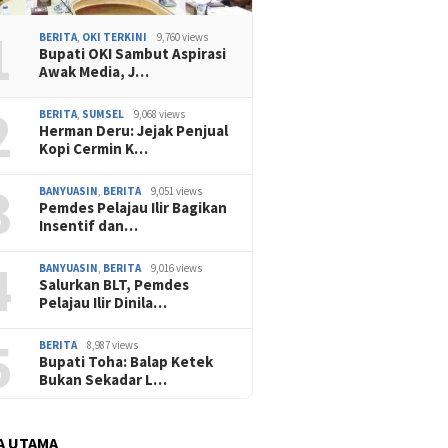
1
BERITA
,
OKI TERKINI
9,760 views
Bupati OKI Sambut Aspirasi
Awak Media, J…
2
BERITA
,
SUMSEL
9,068 views
Herman Deru: Jejak Penjual
Kopi Cermin K…
3
BANYUASIN
,
BERITA
9,051 views
Pemdes Pelajau Ilir Bagikan
Insentif dan…
4
BANYUASIN
,
BERITA
9,016 views
Salurkan BLT, Pemdes
Pelajau Ilir Dinila…
5
BERITA
8,987 views
Bupati Toha: Balap Ketek
Bukan Sekadar L…
A UTAMA