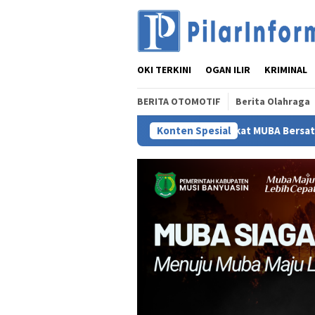
Loncat
ke
konten
OKI TERKINI
OGAN ILIR
KRIMINAL
BERITA OTOMOTIF
Berita Olahraga
n Lembaga dan Masyarakat MUBA Bersatu
Konten Spesial
Staf Ahli TP P