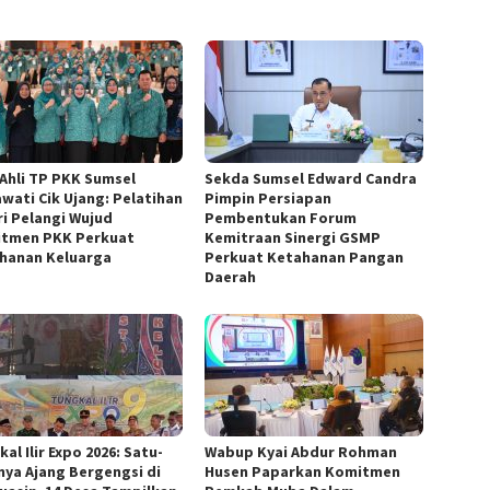
 Ahli TP PKK Sumsel
Sekda Sumsel Edward Candra
awati Cik Ujang: Pelatihan
Pimpin Persiapan
ri Pelangi Wujud
Pembentukan Forum
tmen PKK Perkuat
Kemitraan Sinergi GSMP
hanan Keluarga
Perkuat Ketahanan Pangan
Daerah
al Ilir Expo 2026: Satu-
Wabup Kyai Abdur Rohman
nya Ajang Bergengsi di
Husen Paparkan Komitmen