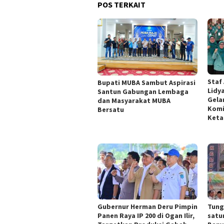
POS TERKAIT
Staf
Bupati MUBA Sambut Aspirasi
Lidy
Santun Gabungan Lembaga
Gela
dan Masyarakat MUBA
Komi
Bersatu
Keta
Gubernur Herman Deru Pimpin
Tungk
Panen Raya IP 200 di Ogan Ilir,
satu