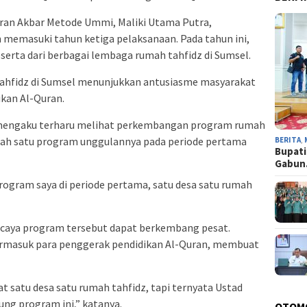
ran Akbar Metode Ummi, Maliki Utama Putra,
memasuki tahun ketiga pelaksanaan. Pada tahun ini,
rta dari berbagai lembaga rumah tahfidz di Sumsel.
hfidz di Sumsel menunjukkan antusiasme masyarakat
ikan Al-Quran.
engaku terharu melihat perkembangan program rumah
lah satu program unggulannya pada periode pertama
BERITA
,
Bupati
Gabu
 program saya di periode pertama, satu desa satu rumah
rcaya program tersebut dapat berkembang pesat.
ermasuk para penggerak pendidikan Al-Quran, membuat
t satu desa satu rumah tahfidz, tapi ternyata Ustad
ung program ini,” katanya.
OTOM