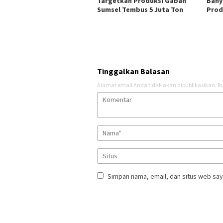
Targetkan Produksi Gabah
Bany
Sumsel Tembus 5 Juta Ton
Prod
Tinggalkan Balasan
Alamat email Anda tidak akan dipublikasikan.
Ru
Simpan nama, email, dan situs web say