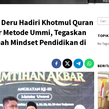
Cari
Deru Hadiri Khotmul Quran
untuk:
r Metode Ummi, Tegaskan
TOPIK
ah Mindset Pendidikan di
No Tag
BERIT