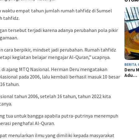
 waktu empat tahun jumlah rumah tahfidz di Sumsel
h tahfidz.
n tersebut terjadi karena adanya perubahan pola pikir
agamaan.
n cara berpikir, mindset jadi perubahan. Rumah tahfidz
tetapi kegiatan belajar mengajar Al-Quran,” ucapnya.
BERITA
,
l di ajang MTQ Nasional. Herman Deru mengatakan
Deru M
Adu…
sional pada 2006, lalu kembali berhasil masuk 10 besar
16 tahun.
ional tahun 2006, setelah 16 tahun, tahun 2022 kita
tanya.
ng tua untuk bangga apabila putra-putrinya menempuh
erasi penghafal Al-Quran.
apat menularkan ilmu yang dimiliki kepada masyarakat