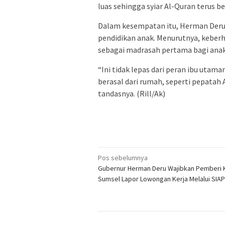
luas sehingga syiar Al-Quran terus 
Dalam kesempatan itu, Herman Deru
pendidikan anak. Menurutnya, keberha
sebagai madrasah pertama bagi ana
“Ini tidak lepas dari peran ibu utam
berasal dari rumah, seperti pepatah
tandasnya. (Rill/Ak)
Navigasi
Pos sebelumnya
Gubernur Herman Deru Wajibkan Pemberi K
pos
Sumsel Lapor Lowongan Kerja Melalui SIAP