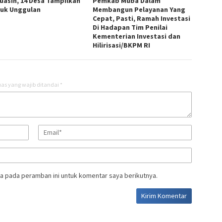
uasin, 14 Desa Tampilkan
Pemkab Muba Dalam
uk Unggulan
Membangun Pelayanan Yang
Cepat, Pasti, Ramah Investasi
Di Hadapan Tim Penilai
Kementerian Investasi dan
Hilirisasi/BKPM RI
as yang wajib ditandai
*
a pada peramban ini untuk komentar saya berikutnya.