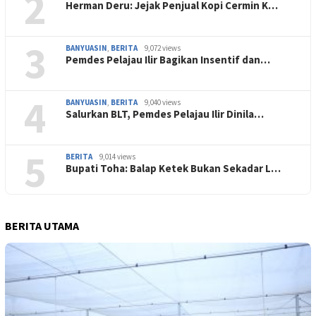
2
Herman Deru: Jejak Penjual Kopi Cermin K…
3
BANYUASIN
,
BERITA
9,072 views
Pemdes Pelajau Ilir Bagikan Insentif dan…
4
BANYUASIN
,
BERITA
9,040 views
Salurkan BLT, Pemdes Pelajau Ilir Dinila…
5
BERITA
9,014 views
Bupati Toha: Balap Ketek Bukan Sekadar L…
BERITA UTAMA