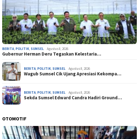
BERITA
,
POLITIK
,
SUMSEL
Agustus 8, 2026
Gubernur Herman Deru Tegaskan Kelestaria…
BERITA
,
POLITIK
,
SUMSEL
Agustus 8, 2026
Wagub Sumsel Cik Ujang Apresiasi Kekompa…
BERITA
,
POLITIK
,
SUMSEL
Agustus 8, 2026
Sekda Sumsel Edward Candra Hadiri Ground…
OTOMOTIF