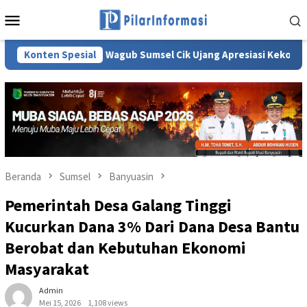
Loncat
Menu
ke
Mobile
konten
Konten Spesial
Wagub Sumsel Cik Ujang Apresiasi Kekompakan Warga Kep
Beranda
Sumsel
Banyuasin
Pemerintah Desa Galang Tinggi
Kucurkan Dana 3% Dari Dana Desa Bantu
Berobat dan Kebutuhan Ekonomi
Masyarakat
Admin
Mei 15, 2026
1,108 views