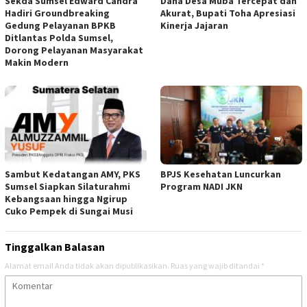
Sekda Sumsel Edward Candra
Dana Desa Muba Tercepat dan
Hadiri Groundbreaking
Akurat, Bupati Toha Apresiasi
Gedung Pelayanan BPKB
Kinerja Jajaran
Ditlantas Polda Sumsel,
Dorong Pelayanan Masyarakat
Makin Modern
Sambut Kedatangan AMY, PKS
BPJS Kesehatan Luncurkan
Sumsel Siapkan Silaturahmi
Program NADI JKN
Kebangsaan hingga Ngirup
Cuko Pempek di Sungai Musi
Tinggalkan Balasan
Alamat email Anda tidak akan dipublikasikan.
Ruas yang wajib ditandai
*