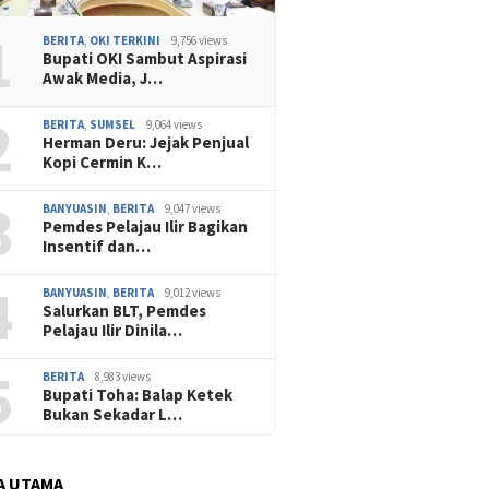
1
BERITA
,
OKI TERKINI
9,756 views
Bupati OKI Sambut Aspirasi
Awak Media, J…
2
BERITA
,
SUMSEL
9,064 views
Herman Deru: Jejak Penjual
Kopi Cermin K…
3
BANYUASIN
,
BERITA
9,047 views
Pemdes Pelajau Ilir Bagikan
Insentif dan…
4
BANYUASIN
,
BERITA
9,012 views
Salurkan BLT, Pemdes
Pelajau Ilir Dinila…
5
BERITA
8,983 views
Bupati Toha: Balap Ketek
Bukan Sekadar L…
A UTAMA