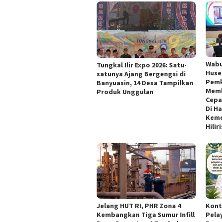
Wabu
Tungkal Ilir Expo 2026: Satu-
Huse
satunya Ajang Bergengsi di
Pemk
Banyuasin, 14 Desa Tampilkan
Memb
Produk Unggulan
Cepa
Di H
Keme
Hilir
Jelang HUT RI, PHR Zona 4
Kont
Kembangkan Tiga Sumur Infill
Pela