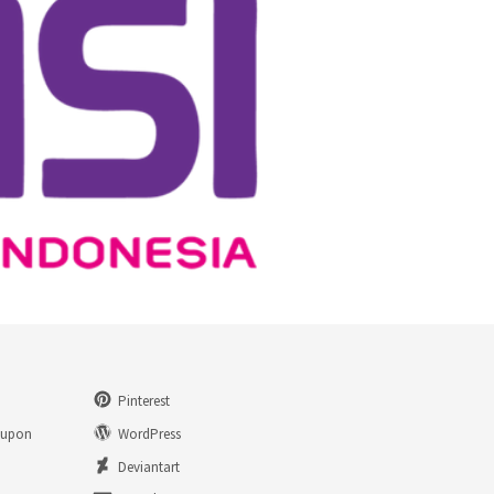
Pinterest
eupon
WordPress
n
Deviantart