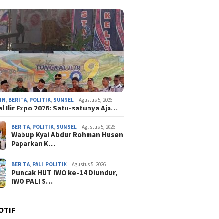
IN
,
BERITA
,
POLITIK
,
SUMSEL
Agustus 5, 2026
l Ilir Expo 2026: Satu-satunya Aja…
BERITA
,
POLITIK
,
SUMSEL
Agustus 5, 2026
Wabup Kyai Abdur Rohman Husen
Paparkan K…
BERITA
,
PALI
,
POLITIK
Agustus 5, 2026
Puncak HUT IWO ke-14 Diundur,
IWO PALI S…
OTIF