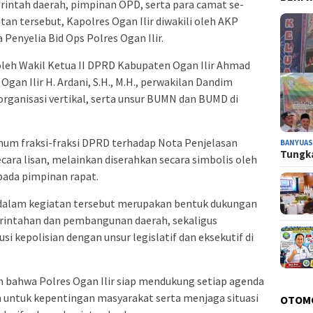
rintah daerah, pimpinan OPD, serta para camat se-
an tersebut, Kapolres Ogan Ilir diwakili oleh AKP
 Penyelia Bid Ops Polres Ogan Ilir.
oleh Wakil Ketua II DPRD Kabupaten Ogan Ilir Ahmad
 Ogan Ilir H. Ardani, S.H., M.H., perwakilan Dandim
 organisasi vertikal, serta unsur BUMN dan BUMD di
um fraksi-fraksi DPRD terhadap Nota Penjelasan
BANYUAS
Tungka
ecara lisan, melainkan diserahkan secara simbolis oleh
pada pimpinan rapat.
r dalam kegiatan tersebut merupakan bentuk dukungan
erintahan dan pembangunan daerah, sekaligus
si kepolisian dengan unsur legislatif dan eksekutif di
n bahwa Polres Ogan Ilir siap mendukung setiap agenda
 untuk kepentingan masyarakat serta menjaga situasi
OTOM