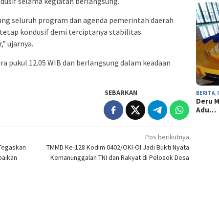
usif selama kegiatan berlangsung.
kung seluruh program dan agenda pemerintah daerah
etap kondusif demi terciptanya stabilitas
” ujarnya.
kira pukul 12.05 WIB dan berlangsung dalam keadaan
SEBARKAN
BERITA
,
Deru M
Adu…
Pos berikutnya
 Tegaskan
TMMD Ke-128 Kodim 0402/OKI-OI Jadi Bukti Nyata
baikan
Kemanunggalan TNI dan Rakyat di Pelosok Desa