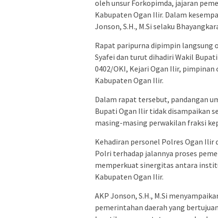
oleh unsur Forkopimda, jajaran peme
Kabupaten Ogan Ilir. Dalam kesempat
Jonson, S.H., M.Si selaku Bhayangkara
Rapat paripurna dipimpin langsung 
Syafei dan turut dihadiri Wakil Bupati
0402/OKI, Kejari Ogan Ilir, pimpinan
Kabupaten Ogan Ilir.
Dalam rapat tersebut, pandangan um
Bupati Ogan Ilir tidak disampaikan s
masing-masing perwakilan fraksi ke
Kehadiran personel Polres Ogan Ili
Polri terhadap jalannya proses pem
memperkuat sinergitas antara institu
Kabupaten Ogan Ilir.
AKP Jonson, S.H., M.Si menyampaika
pemerintahan daerah yang bertujuan