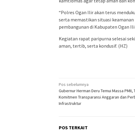
kamtibmas agar tetap aman dan kond
“Polres Ogan Ilir akan terus mendu
serta memastikan situasi keamanan t
pembangunan di Kabupaten Ogan Ilir,
Kegiatan rapat paripurna selesai se
aman, tertib, serta kondusif. (HZ)
Navigasi
Pos sebelumnya
Gubernur Herman Deru Temui Massa PMII,
pos
Komitmen Transparansi Anggaran dan Per
Infrastruktur
POS TERKAIT