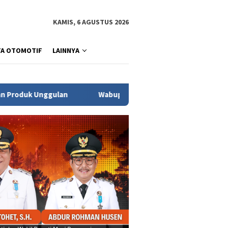
KAMIS, 6 AGUSTUS 2026
TA OTOMOTIF
LAINNYA
Wabup Kyai Abdur Rohman Husen Paparkan Komitmen Pemkab Mub