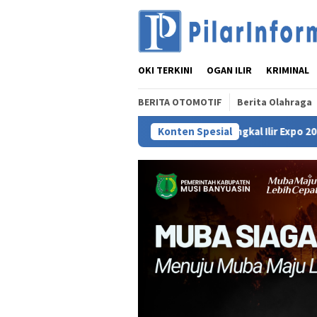
Loncat
ke
konten
OKI TERKINI
OGAN ILIR
KRIMINAL
BERITA OTOMOTIF
Berita Olahraga
Tungkal Ilir Expo 2026: Satu-satunya Ajang 
Konten Spesial