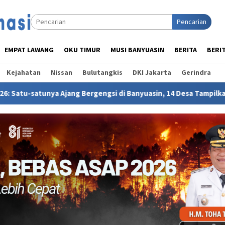
Pencarian
EMPAT LAWANG
OKU TIMUR
MUSI BANYUASIN
BERITA
BERI
Kejahatan
Nissan
Bulutangkis
DKI Jakarta
Gerindra
Bergengsi di Banyuasin, 14 Desa Tampilkan Produk Unggulan