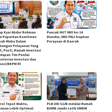
p Kyai Abdur Rohman
Puncak HUT IWO ke-14
n Paparkan Komitmen
Diundur, IWO PALI Siapkan
ab Muba Dalam
Perayaan di Daerah
angun Pelayanan Yang
t, Pasti, Ramah Investasi
adapan Tim Penilai
nterian Investasi dan
isasi/BKPM RI
rol Tepat Waktu,
PLN UID S2JB melalui Rumah
yanan Lebih Optimal:
BUMN Jambi Latih UMKM