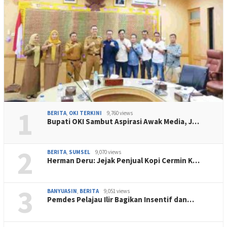
1
BERITA
,
OKI TERKINI
9,760 views
Bupati OKI Sambut Aspirasi Awak Media, J…
2
BERITA
,
SUMSEL
9,070 views
Herman Deru: Jejak Penjual Kopi Cermin K…
3
BANYUASIN
,
BERITA
9,051 views
Pemdes Pelajau Ilir Bagikan Insentif dan…