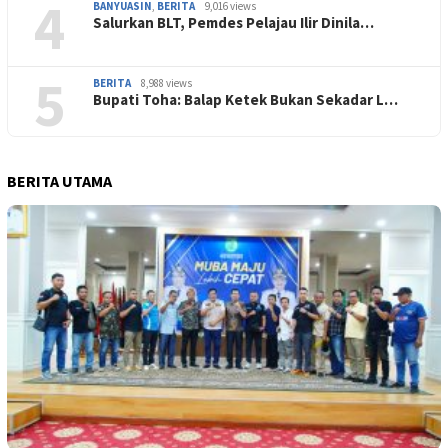
4
BANYUASIN
,
BERITA
9,016 views
Salurkan BLT, Pemdes Pelajau Ilir Dinila…
5
BERITA
8,988 views
Bupati Toha: Balap Ketek Bukan Sekadar L…
BERITA UTAMA