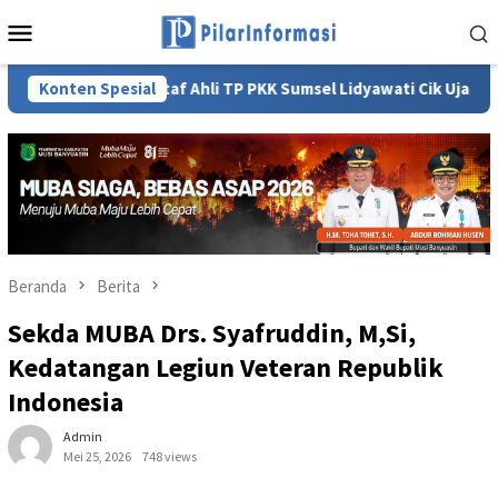
Loncat
Menu
ke
Mobile
konten
Staf Ahli TP PKK Sumsel Lidyawati Cik Ujang: Pelatihan Ge
Konten Spesial
Beranda
Berita
Sekda MUBA Drs. Syafruddin, M,Si,
Kedatangan Legiun Veteran Republik
Indonesia
Admin
Mei 25, 2026
748 views