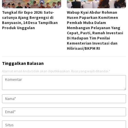
Tungkal Ilir Expo 2026: Satu-
Wabup Kyai Abdur Rohman
satunya Ajang Bergengsi di
Husen Paparkan Komitmen
Banyuasin, 14 Desa Tampilkan
Pemkab Muba Dalam
Produk Unggulan
Membangun Pelayanan Yang
Cepat, Pasti, Ramah Investasi
Di Hadapan Tim Penilai
Kementerian Investasi dan
Hilirisasi/BKPM RI
Tinggalkan Balasan
Alamat email Anda tidak akan dipublikasikan.
Ruas yang wajib ditandai
*