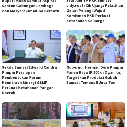
Staf Ahli TP PKK Sumsel
Bupati MUBA Sambut Aspirasi
Lidyawati Cik Ujang: Pelatihan
Santun Gabungan Lembaga
Gelari Pelangi Wujud
dan Masyarakat MUBA Bersatu
Komitmen PKK Perkuat
Ketahanan Keluarga
Sekda Sumsel Edward Candra
Gubernur Herman Deru Pimpin
Pimpin Persiapan
Panen Raya IP 200 di Ogan Ilir,
Pembentukan Forum
Targetkan Produksi Gabah
Kemitraan Sinergi GSMP
Sumsel Tembus 5 Juta Ton
Perkuat Ketahanan Pangan
Daerah