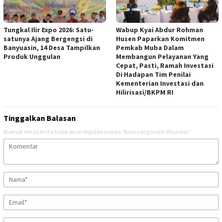
Tungkal Ilir Expo 2026: Satu-
Wabup Kyai Abdur Rohman
satunya Ajang Bergengsi di
Husen Paparkan Komitmen
Banyuasin, 14 Desa Tampilkan
Pemkab Muba Dalam
Produk Unggulan
Membangun Pelayanan Yang
Cepat, Pasti, Ramah Investasi
Di Hadapan Tim Penilai
Kementerian Investasi dan
Hilirisasi/BKPM RI
Tinggalkan Balasan
Alamat email Anda tidak akan dipublikasikan.
Ruas yang wajib ditandai
*