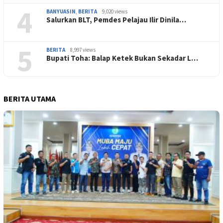
4
BANYUASIN
,
BERITA
9,020 views
Salurkan BLT, Pemdes Pelajau Ilir Dinila…
5
BERITA
8,997 views
Bupati Toha: Balap Ketek Bukan Sekadar L…
BERITA UTAMA