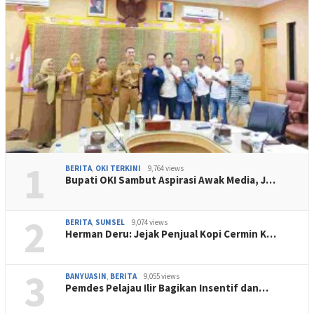
1
BERITA
,
OKI TERKINI
9,764 views
Bupati OKI Sambut Aspirasi Awak Media, J…
2
BERITA
,
SUMSEL
9,074 views
Herman Deru: Jejak Penjual Kopi Cermin K…
3
BANYUASIN
,
BERITA
9,055 views
Pemdes Pelajau Ilir Bagikan Insentif dan…