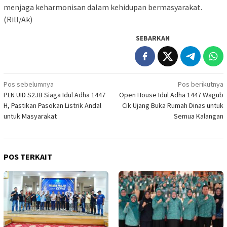
menjaga keharmonisan dalam kehidupan bermasyarakat.
(Rill/Ak)
SEBARKAN
Navigasi
Pos sebelumnya
Pos berikutnya
PLN UID S2JB Siaga Idul Adha 1447
Open House Idul Adha 1447 Wagub
pos
H, Pastikan Pasokan Listrik Andal
Cik Ujang Buka Rumah Dinas untuk
untuk Masyarakat
Semua Kalangan
POS TERKAIT