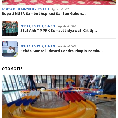
BERITA
,
MUSI BANYUASIN
,
POLITIK
Agustus 6, 2026
Bupati MUBA Sambut Aspirasi Santun Gabun…
BERITA
,
POLITIK
,
SUMSEL
Agustus 6, 2026
Staf Ahli TP PKK Sumsel Lidyawati Cik Uj…
BERITA
,
POLITIK
,
SUMSEL
Agustus 6, 2026
Sekda Sumsel Edward Candra Pimpin Persia…
OTOMOTIF