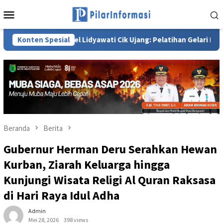
Loncat
Menu
ke
Mobile
konten
KK Sumsel Lidyawati Cik Ujang: Pelatihan Gelari Pelangi Wujud 
Konten Spesial
Beranda
Berita
Gubernur Herman Deru Serahkan Hewan
Kurban, Ziarah Keluarga hingga
Kunjungi Wisata Religi Al Quran Raksasa
di Hari Raya Idul Adha
Admin
Mei 28, 2026
398 views