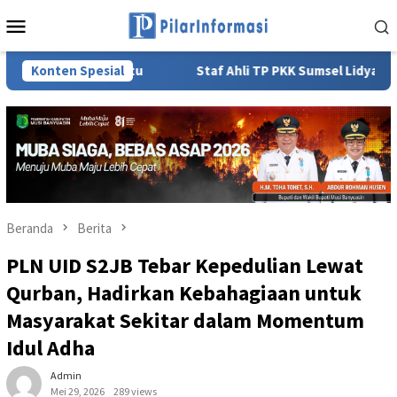
Loncat
Menu
ke
Mobile
konten
Bersatu
Konten Spesial
Staf Ahli TP PKK Sumsel Lidyawati Cik Ujang: P
Beranda
Berita
PLN UID S2JB Tebar Kepedulian Lewat
Qurban, Hadirkan Kebahagiaan untuk
Masyarakat Sekitar dalam Momentum
Idul Adha
Admin
Mei 29, 2026
289 views