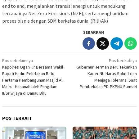
end to end, menjalankan transisi energi untuk mendukung
tercapainya Net Zero Emissions (NZE), serta menghadirkan
proses bisnis dengan SDM berkelas dunia. (Rill/Ak)
SEBARKAN
Navigasi
Pos sebelumnya
Pos berikutnya
Kapolres Ogan Ilir Bersama Wakil
Gubernur Herman Deru Tekankan
pos
Bupati Hadiri Peletakan Batu
Kader NU Harus Solutif dan
Pertama Pembangunan Masjid Al
Menjaga Toleransi Saat
Ma’ruf Hasanah oleh Pangdam
Pembekalan PD-PKPNU Sumsel
II/Sriwijaya di Danau Biru
POS TERKAIT