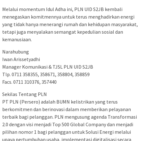
Melalui momentum Idul Adha ini, PLN UID S2JB kembali
menegaskan komitmennya untuk terus menghadirkan energi
yang tidak hanya menerangi rumah dan kehidupan masyarakat,
tetapi juga menyalakan semangat kepedulian sosial dan
kemanusiaan.
Narahubung
Iwan Arissetyadhi
Manager Komunikasi & TJSL PLN UID S2JB
Tlp. 0711 358355, 358671, 358804, 358859
Facs. 0711 310376, 357440
Sekilas Tentang PLN
PT PLN (Persero) adalah BUMN kelistrikan yang terus
berkomitmen dan berinovasi dalam memberikan pelayanan
terbaik bagi pelanggan. PLN mengusung agenda Transformasi
2.0 dengan visi menjadi Top 500 Global Company dan menjadi
pilihan nomor 1 bagi pelanggan untuk Solusi Energi melalui
upaya pertumbuhan usaha, implementasi digitalisasi secara