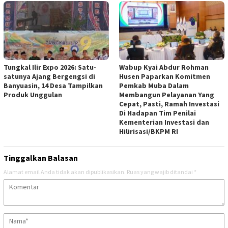
Tungkal Ilir Expo 2026: Satu-
Wabup Kyai Abdur Rohman
satunya Ajang Bergengsi di
Husen Paparkan Komitmen
Banyuasin, 14 Desa Tampilkan
Pemkab Muba Dalam
Produk Unggulan
Membangun Pelayanan Yang
Cepat, Pasti, Ramah Investasi
Di Hadapan Tim Penilai
Kementerian Investasi dan
Hilirisasi/BKPM RI
Tinggalkan Balasan
Alamat email Anda tidak akan dipublikasikan.
Ruas yang wajib ditandai
*