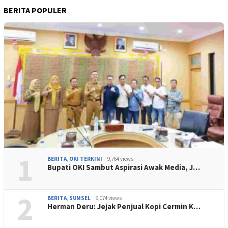
BERITA POPULER
1
BERITA
,
OKI TERKINI
9,764 views
Bupati OKI Sambut Aspirasi Awak Media, J…
2
BERITA
,
SUMSEL
9,074 views
Herman Deru: Jejak Penjual Kopi Cermin K…