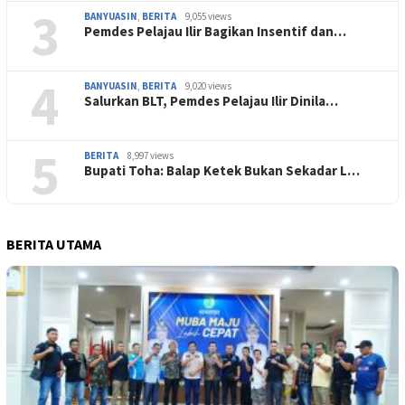
3
BANYUASIN
,
BERITA
9,055 views
Pemdes Pelajau Ilir Bagikan Insentif dan…
4
BANYUASIN
,
BERITA
9,020 views
Salurkan BLT, Pemdes Pelajau Ilir Dinila…
5
BERITA
8,997 views
Bupati Toha: Balap Ketek Bukan Sekadar L…
BERITA UTAMA