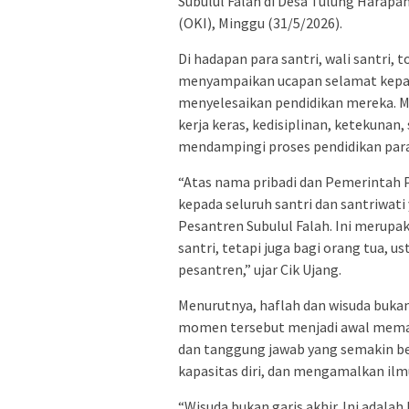
Subulul Falah di Desa Tulung Harap
(OKI), Minggu (31/5/2026).
Di hadapan para santri, wali santri,
menyampaikan ucapan selamat kepada
menyelesaikan pendidikan mereka. M
kerja keras, kedisiplinan, ketekunan,
mendampingi proses pendidikan para
“Atas nama pribadi dan Pemerintah 
kepada seluruh santri dan santriwati
Pesantren Subulul Falah. Ini meru
santri, tetapi juga bagi orang tua, u
pesantren,” ujar Cik Ujang.
Menurutnya, haflah dan wisuda bukan
momen tersebut menjadi awal memas
dan tanggung jawab yang semakin bes
kapasitas diri, dan mengamalkan ilmu
“Wisuda bukan garis akhir. Ini adala