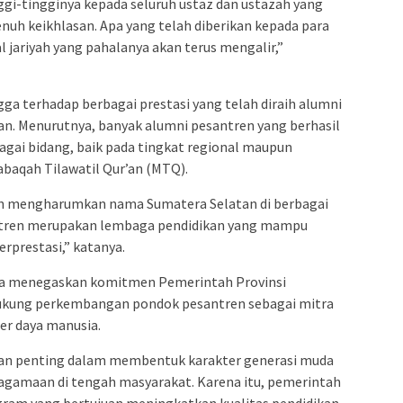
gi-tingginya kepada seluruh ustaz dan ustazah yang
enuh keikhlasan. Apa yang telah diberikan kepada para
al jariyah yang pahalanya akan terus mengalir,”
gga terhadap berbagai prestasi yang telah diraih alumni
an. Menurutnya, banyak alumni pesantren yang berhasil
ai bidang, baik pada tingkat regional maupun
baqah Tilawatil Qur’an (MTQ).
ah mengharumkan nama Sumatera Selatan di berbagai
ntren merupakan lembaga pendidikan yang mampu
rprestasi,” katanya.
uga menegaskan komitmen Pemerintah Provinsi
ukung perkembangan pondok pesantren sebagai mitra
r daya manusia.
ran penting dalam membentuk karakter generasi muda
gamaan di tengah masyarakat. Karena itu, pemerintah
ram yang bertujuan meningkatkan kualitas pendidikan