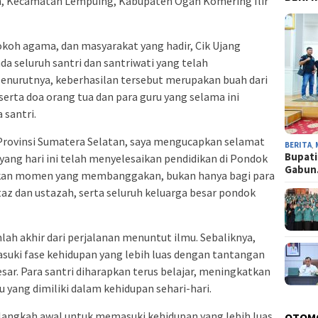
an, Kecamatan Lempuing, Kabupaten Ogan Komering Ilir
 tokoh agama, dan masyarakat yang hadir, Cik Ujang
 seluruh santri dan santriwati yang telah
enurutnya, keberhasilan tersebut merupakan buah dari
 serta doa orang tua dan para guru yang selama ini
 santri.
Provinsi Sumatera Selatan, saya mengucapkan selamat
BERITA
,
Bupati
 yang hari ini telah menyelesaikan pendidikan di Pondok
Gabu
pakan momen yang membanggakan, bukan hanya bagi para
staz dan ustazah, serta seluruh keluarga besar pondok
lah akhir dari perjalanan menuntut ilmu. Sebaliknya,
uki fase kehidupan yang lebih luas dengan tantangan
ar. Para santri diharapkan terus belajar, meningkatkan
 yang dimiliki dalam kehidupan sehari-hari.
h langkah awal untuk memasuki kehidupan yang lebih luas.
OTOM