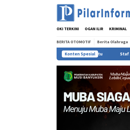
Loncat
ke
konten
OKI TERKINI
OGAN ILIR
KRIMINAL
BERITA OTOMOTIF
Berita Olahraga
 Masyarakat MUBA Bersatu
Konten Spesial
Staf Ahli TP PKK Sumsel Lidy