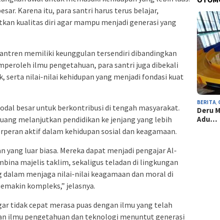
ar. Karena itu, para santri harus terus belajar,
an kualitas diri agar mampu menjadi generasi yang
antren memiliki keunggulan tersendiri dibandingkan
peroleh ilmu pengetahuan, para santri juga dibekali
 serta nilai-nilai kehidupan yang menjadi fondasi kuat
BERITA
,
modal besar untuk berkontribusi di tengah masyarakat.
Deru M
luang melanjutkan pendidikan ke jenjang yang lebih
Adu…
berperan aktif dalam kehidupan sosial dan keagamaan.
n yang luar biasa. Mereka dapat menjadi pengajar Al-
bina majelis taklim, sekaligus teladan di lingkungan
g dalam menjaga nilai-nilai keagamaan dan moral di
makin kompleks,” jelasnya.
gar tidak cepat merasa puas dengan ilmu yang telah
an ilmu pengetahuan dan teknologi menuntut generasi