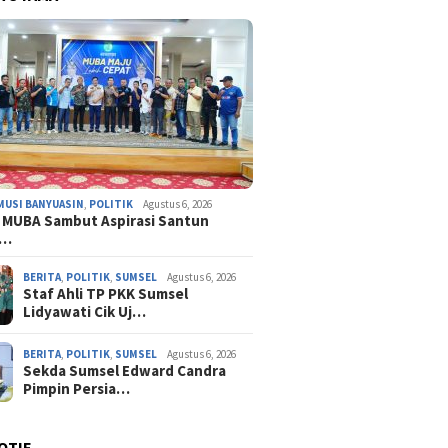
MUSI BANYUASIN
,
POLITIK
Agustus 6, 2026
 MUBA Sambut Aspirasi Santun
n…
BERITA
,
POLITIK
,
SUMSEL
Agustus 6, 2026
Staf Ahli TP PKK Sumsel
Lidyawati Cik Uj…
BERITA
,
POLITIK
,
SUMSEL
Agustus 6, 2026
Sekda Sumsel Edward Candra
Pimpin Persia…
OTIF