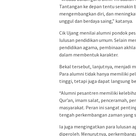
Tantangan ke depan tentu semakin bes
mengembangkan diri, dan meningkatk
unggul dan berdaya saing,” katanya.
Cik Ujang menilai alumni pondok pes
lulusan pendidikan umum. Selain mem
pendidikan agama, pembinaan akhlak,
dalam membentuk karakter.
Bekal tersebut, lanjutnya, menjadi 
Para alumni tidak hanya memiliki pe
tinggi, tetapi juga dapat langsung 
“Alumni pesantren memiliki kelebiha
Qur’an, imam salat, penceramah, pem
masyarakat. Peran ini sangat pentin
tengah perkembangan zaman yang se
Ia juga mengingatkan para lulusan a
diperoleh. Menurutnya, perkembang