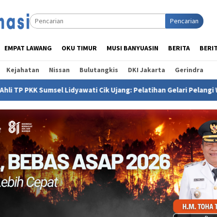
Pencarian
EMPAT LAWANG
OKU TIMUR
MUSI BANYUASIN
BERITA
BERI
Kejahatan
Nissan
Bulutangkis
DKI Jakarta
Gerindra
awati Cik Ujang: Pelatihan Gelari Pelangi Wujud Komitmen PKK P