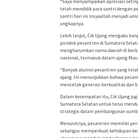
“Saya menyampaikan apresiasi seting
telah mendidik para santri dengan p
santri hari ini insyaallah menjadi am
ungkapnya.
Lebih lanjut, Cik Ujang mengaku ban
pondok pesantren di Sumatera Selat
mengharumkan nama daerah di berbag
nasional, termasuk dalam ajang Musa
“Banyak alumni pesantren yang tel
ajang. Ini menunjukkan bahwa pesa
mencetak generasi berkualitas dan be
Dalam kesempatan itu, Cik Ujang j
Sumatera Selatan untuk terus mend
strategis dalam pembangunan sumbe
Menurutnya, pesantren memiliki pe
sekaligus memperkuat kehidupan kea
akan terus mendukung berbagai prog