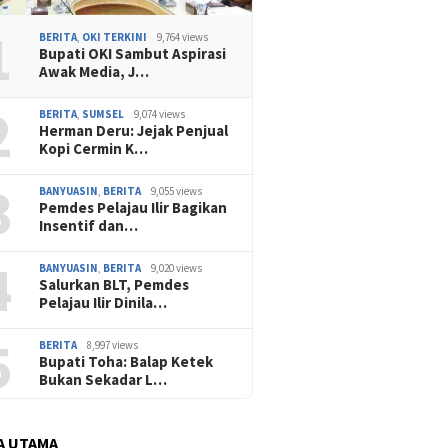
1
BERITA
,
OKI TERKINI
9,764 views
Bupati OKI Sambut Aspirasi
Awak Media, J…
2
BERITA
,
SUMSEL
9,074 views
Herman Deru: Jejak Penjual
Kopi Cermin K…
3
BANYUASIN
,
BERITA
9,055 views
Pemdes Pelajau Ilir Bagikan
Insentif dan…
4
BANYUASIN
,
BERITA
9,020 views
Salurkan BLT, Pemdes
Pelajau Ilir Dinila…
5
BERITA
8,997 views
Bupati Toha: Balap Ketek
Bukan Sekadar L…
A UTAMA