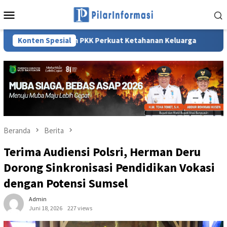
Loncat
Menu
ke
Mobile
konten
Komitmen PKK Perkuat Ketahanan Keluarga
Konten Spesial
Sekda Sumsel E
Beranda
Berita
Terima Audiensi Polsri, Herman Deru
Dorong Sinkronisasi Pendidikan Vokasi
dengan Potensi Sumsel
Admin
Juni 18, 2026
227 views