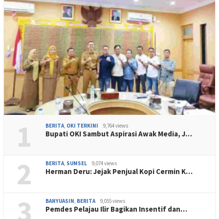
1
BERITA
,
OKI TERKINI
9,764 views
Bupati OKI Sambut Aspirasi Awak Media, J…
2
BERITA
,
SUMSEL
9,074 views
Herman Deru: Jejak Penjual Kopi Cermin K…
3
BANYUASIN
,
BERITA
9,055 views
Pemdes Pelajau Ilir Bagikan Insentif dan…