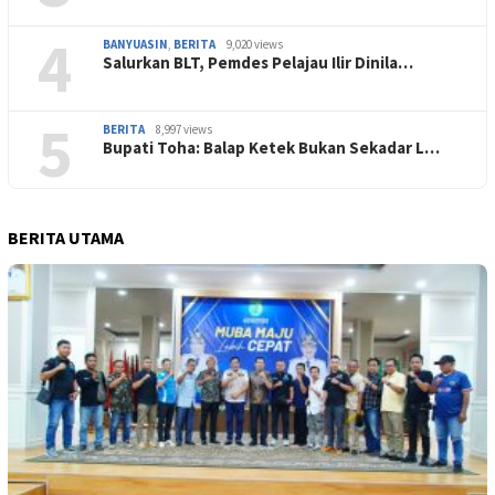
4
BANYUASIN
,
BERITA
9,020 views
Salurkan BLT, Pemdes Pelajau Ilir Dinila…
5
BERITA
8,997 views
Bupati Toha: Balap Ketek Bukan Sekadar L…
BERITA UTAMA