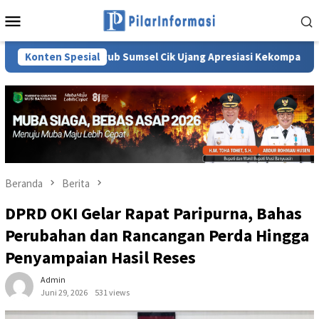
Loncat
Menu
ke
Mobile
konten
Wagub Sumsel Cik Ujang Apresiasi Kekompakan Warga Kepur, 
Konten Spesial
Beranda
Berita
DPRD OKI Gelar Rapat Paripurna, Bahas
Perubahan dan Rancangan Perda Hingga
Penyampaian Hasil Reses
Admin
Juni 29, 2026
531 views