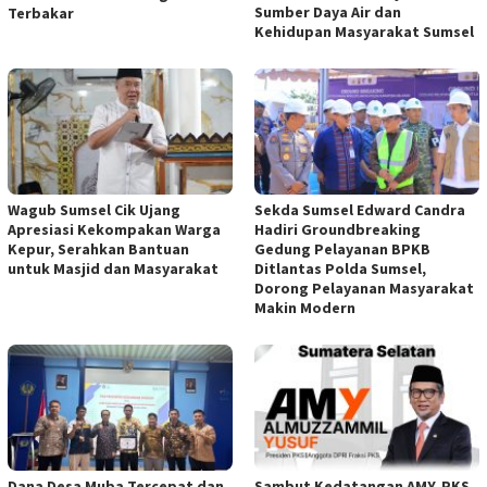
Sumber Daya Air dan
Terbakar
Kehidupan Masyarakat Sumsel
Wagub Sumsel Cik Ujang
Sekda Sumsel Edward Candra
Apresiasi Kekompakan Warga
Hadiri Groundbreaking
Kepur, Serahkan Bantuan
Gedung Pelayanan BPKB
untuk Masjid dan Masyarakat
Ditlantas Polda Sumsel,
Dorong Pelayanan Masyarakat
Makin Modern
Dana Desa Muba Tercepat dan
Sambut Kedatangan AMY, PKS