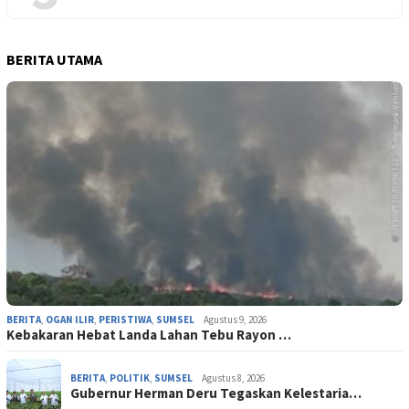
BERITA UTAMA
BERITA
,
OGAN ILIR
,
PERISTIWA
,
SUMSEL
Agustus 9, 2026
‎Kebakaran Hebat Landa Lahan Tebu Rayon …
BERITA
,
POLITIK
,
SUMSEL
Agustus 8, 2026
Gubernur Herman Deru Tegaskan Kelestaria…