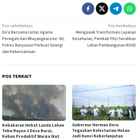
Navigasi
Pos sebelumnya
Pos berikutnya
Do’a Bersama Lintas Agama
Mengawali Transformasi Layanan
pos
Peringati Hari Bhayangkara ke- 80,
Kesehatan, Pemkab PALI Serahkan
Polres Banyuasin Perkuat Sinergi
Lahan Pembangunan RSUD
dan Kebersamaan
POS TERKAIT
Gubernur Herman Deru
‎Kebakaran Hebat Landa Lahan
Tegaskan Kelestarian Hutan
Tebu Rayon 1 Desa Burai,
Jadi Kunci Keberlanjutan
Kebun Produktif Warga Ikut