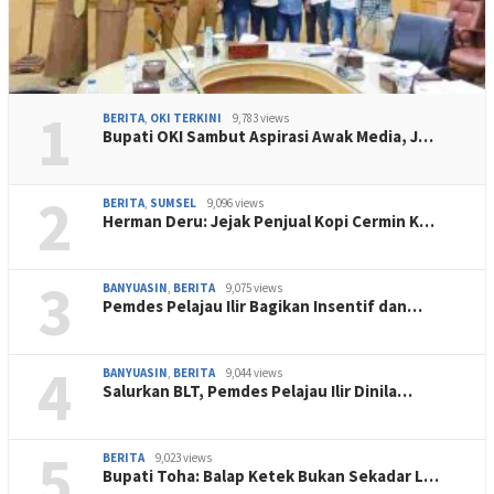
1
BERITA
,
OKI TERKINI
9,783 views
Bupati OKI Sambut Aspirasi Awak Media, J…
2
BERITA
,
SUMSEL
9,096 views
Herman Deru: Jejak Penjual Kopi Cermin K…
3
BANYUASIN
,
BERITA
9,075 views
Pemdes Pelajau Ilir Bagikan Insentif dan…
4
BANYUASIN
,
BERITA
9,044 views
Salurkan BLT, Pemdes Pelajau Ilir Dinila…
5
BERITA
9,023 views
Bupati Toha: Balap Ketek Bukan Sekadar L…