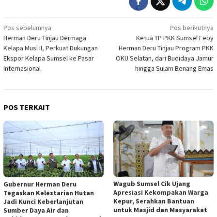
Navigasi
Pos sebelumnya
Pos berikutnya
Herman Deru Tinjau Dermaga
Ketua TP PKK Sumsel Feby
pos
Kelapa Musi II, Perkuat Dukungan
Herman Deru Tinjau Program PKK
Ekspor Kelapa Sumsel ke Pasar
OKU Selatan, dari Budidaya Jamur
Internasional
hingga Sulam Benang Emas
POS TERKAIT
Wagub Sumsel Cik Ujang
Gubernur Herman Deru
Apresiasi Kekompakan Warga
Tegaskan Kelestarian Hutan
Kepur, Serahkan Bantuan
Jadi Kunci Keberlanjutan
untuk Masjid dan Masyarakat
Sumber Daya Air dan