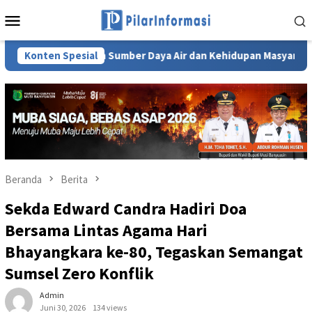
Loncat
Menu
ke
Mobile
konten
utan Sumber Daya Air dan Kehidupan Masyarakat Sumsel
Konten Spesial
Beranda
Berita
Sekda Edward Candra Hadiri Doa
Bersama Lintas Agama Hari
Bhayangkara ke-80, Tegaskan Semangat
Sumsel Zero Konflik
Admin
Juni 30, 2026
134 views