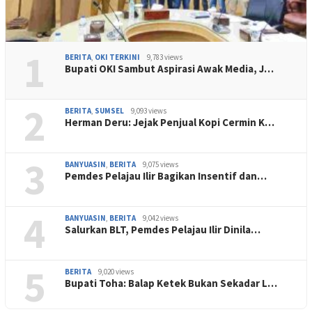
1
BERITA
,
OKI TERKINI
9,783 views
Bupati OKI Sambut Aspirasi Awak Media, J…
2
BERITA
,
SUMSEL
9,093 views
Herman Deru: Jejak Penjual Kopi Cermin K…
3
BANYUASIN
,
BERITA
9,075 views
Pemdes Pelajau Ilir Bagikan Insentif dan…
4
BANYUASIN
,
BERITA
9,042 views
Salurkan BLT, Pemdes Pelajau Ilir Dinila…
5
BERITA
9,020 views
Bupati Toha: Balap Ketek Bukan Sekadar L…