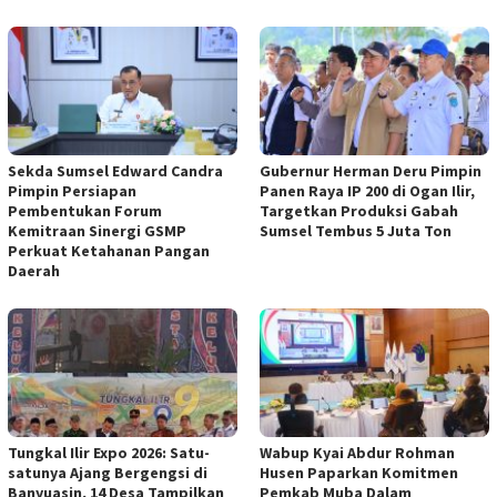
Sekda Sumsel Edward Candra
Gubernur Herman Deru Pimpin
Pimpin Persiapan
Panen Raya IP 200 di Ogan Ilir,
Pembentukan Forum
Targetkan Produksi Gabah
Kemitraan Sinergi GSMP
Sumsel Tembus 5 Juta Ton
Perkuat Ketahanan Pangan
Daerah
Tungkal Ilir Expo 2026: Satu-
Wabup Kyai Abdur Rohman
satunya Ajang Bergengsi di
Husen Paparkan Komitmen
Banyuasin, 14 Desa Tampilkan
Pemkab Muba Dalam