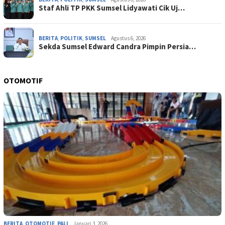
Staf Ahli TP PKK Sumsel Lidyawati Cik Uj…
BERITA
,
POLITIK
,
SUMSEL
Agustus 6, 2026
Sekda Sumsel Edward Candra Pimpin Persia…
OTOMOTIF
BERITA
,
OTOMOTIF
,
PALI
Januari 3, 2026