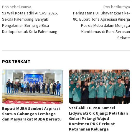
Navigasi
Pos sebelumnya
Pos berikutnya
93 Wali Kota Hadiri APEKSI 2026,
Peringatan HUT Bhayangkara ke-
pos
Sekda Palembang: Banyak
80, Bupati Toha Apresiasi Kinerja
Pengalaman Berharga Bisa
Polres Muba dalam Menjaga
Diadopsi untuk Kota Palembang
Kamtibmas di Bumi Serasan
Sekate
POS TERKAIT
Staf Ahli TP PKK Sumsel
Bupati MUBA Sambut Aspirasi
Lidyawati Cik Ujang: Pelatihan
Santun Gabungan Lembaga
Gelari Pelangi Wujud
dan Masyarakat MUBA Bersatu
Komitmen PKK Perkuat
Ketahanan Keluarga