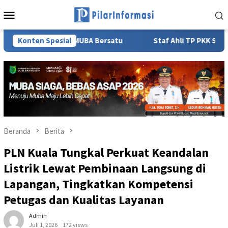
Loncat
Menu
ke
Mobile
konten
akat MUBA Bersatu
Konten Spesial
Staf Ahli TP PKK Sumsel Lidyawati Ci
Beranda
Berita
PLN Kuala Tungkal Perkuat Keandalan
Listrik Lewat Pembinaan Langsung di
Lapangan, Tingkatkan Kompetensi
Petugas dan Kualitas Layanan
Admin
Juli 1, 2026
172 views