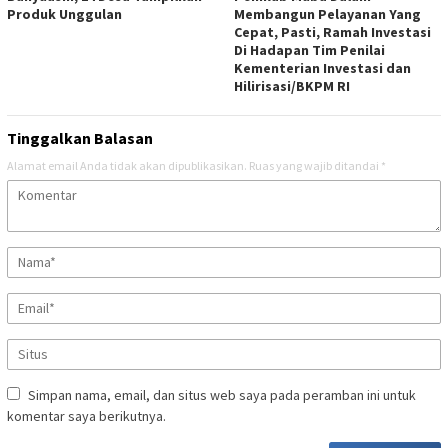
Produk Unggulan
Membangun Pelayanan Yang
Cepat, Pasti, Ramah Investasi
Di Hadapan Tim Penilai
Kementerian Investasi dan
Hilirisasi/BKPM RI
Tinggalkan Balasan
Alamat email Anda tidak akan dipublikasikan.
Ruas yang wajib ditandai
*
Simpan nama, email, dan situs web saya pada peramban ini untuk
komentar saya berikutnya.