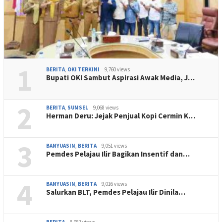
1
BERITA
,
OKI TERKINI
9,760 views
Bupati OKI Sambut Aspirasi Awak Media, J…
2
BERITA
,
SUMSEL
9,068 views
Herman Deru: Jejak Penjual Kopi Cermin K…
3
BANYUASIN
,
BERITA
9,051 views
Pemdes Pelajau Ilir Bagikan Insentif dan…
4
BANYUASIN
,
BERITA
9,016 views
Salurkan BLT, Pemdes Pelajau Ilir Dinila…
BERITA
8,987 views