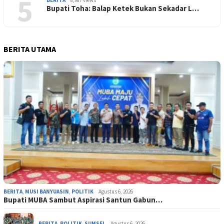
5
Bupati Toha: Balap Ketek Bukan Sekadar L…
BERITA UTAMA
BERITA
,
MUSI BANYUASIN
,
POLITIK
Agustus 6, 2026
Bupati MUBA Sambut Aspirasi Santun Gabun…
BERITA
,
POLITIK
,
SUMSEL
Agustus 6, 2026