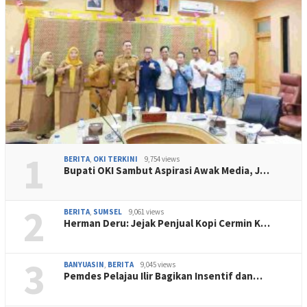
1
BERITA
,
OKI TERKINI
9,754 views
Bupati OKI Sambut Aspirasi Awak Media, J…
2
BERITA
,
SUMSEL
9,061 views
Herman Deru: Jejak Penjual Kopi Cermin K…
3
BANYUASIN
,
BERITA
9,045 views
Pemdes Pelajau Ilir Bagikan Insentif dan…