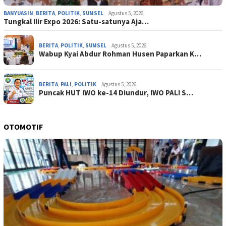
BANYUASIN
,
BERITA
,
POLITIK
,
SUMSEL
Agustus 5, 2026
Tungkal Ilir Expo 2026: Satu-satunya Aja…
BERITA
,
POLITIK
,
SUMSEL
Agustus 5, 2026
Wabup Kyai Abdur Rohman Husen Paparkan K…
BERITA
,
PALI
,
POLITIK
Agustus 5, 2026
Puncak HUT IWO ke-14 Diundur, IWO PALI S…
OTOMOTIF