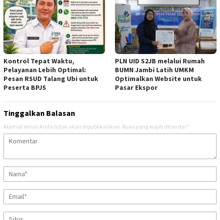
Kontrol Tepat Waktu,
PLN UID S2JB melalui Rumah
Pelayanan Lebih Optimal:
BUMN Jambi Latih UMKM
Pesan RSUD Talang Ubi untuk
Optimalkan Website untuk
Peserta BPJS
Pasar Ekspor
Tinggalkan Balasan
Alamat email Anda tidak akan dipublikasikan.
Ruas yang wajib ditandai
*