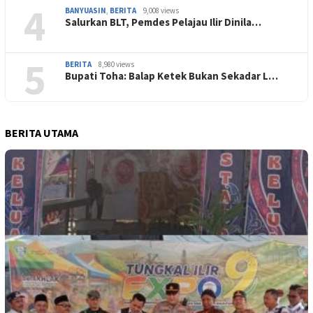
4
BANYUASIN
,
BERITA
9,008 views
Salurkan BLT, Pemdes Pelajau Ilir Dinila…
5
BERITA
8,980 views
Bupati Toha: Balap Ketek Bukan Sekadar L…
BERITA UTAMA