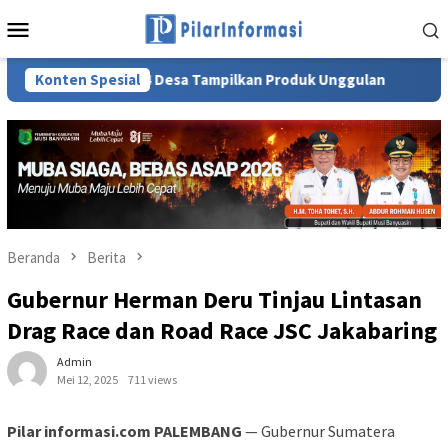
Loncat
Menu
ke
Mobile
konten
nyuasin, 14 Desa Tampilkan Produk Unggulan
Konten Spesial
Wabup Kyai A
Beranda
Berita
Gubernur Herman Deru Tinjau Lintasan
Drag Race dan Road Race JSC Jakabaring
Admin
Mei 12, 2025
711 views
Pilar informasi.com PALEMBANG
— Gubernur Sumatera