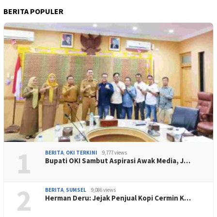
BERITA POPULER
1
BERITA
,
OKI TERKINI
9,777 views
Bupati OKI Sambut Aspirasi Awak Media, J…
2
BERITA
,
SUMSEL
9,086 views
Herman Deru: Jejak Penjual Kopi Cermin K…