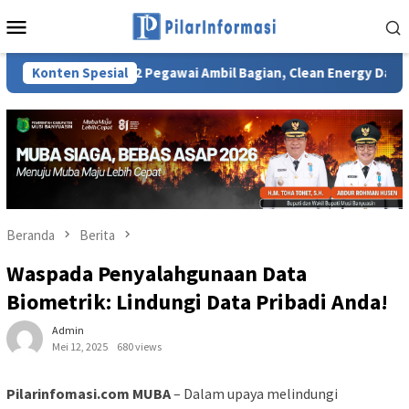
Loncat
Menu
ke
Mobile
konten
Konten Spesial
702 Pegawai Ambil Bagian, Clean Energy Day PLN UID S2J
Beranda
Berita
Waspada Penyalahgunaan Data
Biometrik: Lindungi Data Pribadi Anda!
Admin
Mei 12, 2025
680 views
Pilarinfomasi.com MUBA
– Dalam upaya melindungi