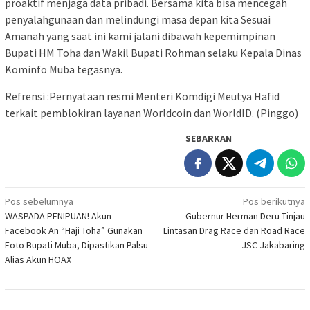
proaktif menjaga data pribadi. Bersama kita bisa mencegah
penyalahgunaan dan melindungi masa depan kita Sesuai
Amanah yang saat ini kami jalani dibawah kepemimpinan
Bupati HM Toha dan Wakil Bupati Rohman selaku Kepala Dinas
Kominfo Muba tegasnya.
Refrensi :Pernyataan resmi Menteri Komdigi Meutya Hafid
terkait pemblokiran layanan Worldcoin dan WorldID. (Pinggo)
SEBARKAN
Navigasi
Pos sebelumnya
Pos berikutnya
WASPADA PENIPUAN! Akun
Gubernur Herman Deru Tinjau
pos
Facebook An “Haji Toha” Gunakan
Lintasan Drag Race dan Road Race
Foto Bupati Muba, Dipastikan Palsu
JSC Jakabaring
Alias Akun HOAX