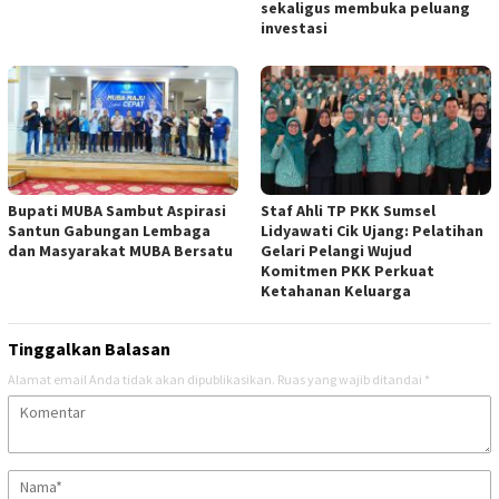
sekaligus membuka peluang
investasi
Bupati MUBA Sambut Aspirasi
Staf Ahli TP PKK Sumsel
Santun Gabungan Lembaga
Lidyawati Cik Ujang: Pelatihan
dan Masyarakat MUBA Bersatu
Gelari Pelangi Wujud
Komitmen PKK Perkuat
Ketahanan Keluarga
Tinggalkan Balasan
Alamat email Anda tidak akan dipublikasikan.
Ruas yang wajib ditandai
*