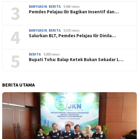
3
BANYUASIN
,
BERITA
9,068 views
Pemdes Pelajau Ilir Bagikan Insentif dan…
4
BANYUASIN
,
BERITA
9,035 views
Salurkan BLT, Pemdes Pelajau Ilir Dinila…
5
BERITA
9,009 views
Bupati Toha: Balap Ketek Bukan Sekadar L…
BERITA UTAMA