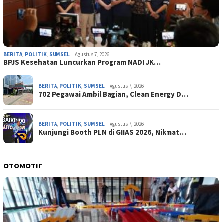
BERITA
,
POLITIK
,
SUMSEL
Agustus 7, 2026
BPJS Kesehatan Luncurkan Program NADI JK…
BERITA
,
POLITIK
,
SUMSEL
Agustus 7, 2026
702 Pegawai Ambil Bagian, Clean Energy D…
BERITA
,
POLITIK
,
SUMSEL
Agustus 7, 2026
Kunjungi Booth PLN di GIIAS 2026, Nikmat…
OTOMOTIF