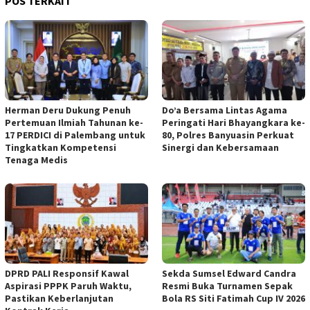
POS TERKAIT
Herman Deru Dukung Penuh
Do’a Bersama Lintas Agama
Pertemuan Ilmiah Tahunan ke-
Peringati Hari Bhayangkara ke-
17 PERDICI di Palembang untuk
80, Polres Banyuasin Perkuat
Tingkatkan Kompetensi
Sinergi dan Kebersamaan
Tenaga Medis
DPRD PALI Responsif Kawal
Sekda Sumsel Edward Candra
Aspirasi PPPK Paruh Waktu,
Resmi Buka Turnamen Sepak
Pastikan Keberlanjutan
Bola RS Siti Fatimah Cup IV 2026