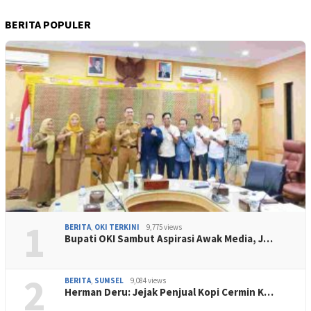
BERITA POPULER
1
BERITA
,
OKI TERKINI
9,775 views
Bupati OKI Sambut Aspirasi Awak Media, J…
2
BERITA
,
SUMSEL
9,084 views
Herman Deru: Jejak Penjual Kopi Cermin K…