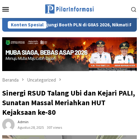
Loncat
Menu
ke
Mobile
konten
Konten Spesial
Kunjungi Booth PLN di GIIAS 2026, Nikmati Promo Tambah 
Beranda
Uncategorized
Sinergi RSUD Talang Ubi dan Kejari PALI,
Sunatan Massal Meriahkan HUT
Kejaksaan ke-80
Admin
Agustus 28, 2025
307 views