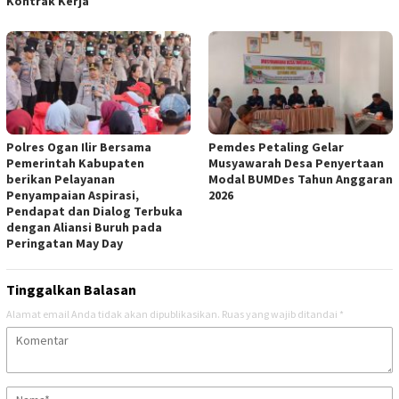
Kontrak Kerja
Polres Ogan Ilir Bersama
Pemdes Petaling Gelar
Pemerintah Kabupaten
Musyawarah Desa Penyertaan
berikan Pelayanan
Modal BUMDes Tahun Anggaran
Penyampaian Aspirasi,
2026
Pendapat dan Dialog Terbuka
dengan Aliansi Buruh pada
Peringatan May Day
Tinggalkan Balasan
Alamat email Anda tidak akan dipublikasikan.
Ruas yang wajib ditandai
*