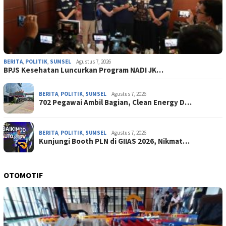
BERITA
,
POLITIK
,
SUMSEL
Agustus 7, 2026
BPJS Kesehatan Luncurkan Program NADI JK…
BERITA
,
POLITIK
,
SUMSEL
Agustus 7, 2026
702 Pegawai Ambil Bagian, Clean Energy D…
BERITA
,
POLITIK
,
SUMSEL
Agustus 7, 2026
Kunjungi Booth PLN di GIIAS 2026, Nikmat…
OTOMOTIF