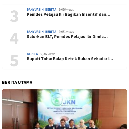
3
BANYUASIN
,
BERITA
9,066 views
Pemdes Pelajau Ilir Bagikan Insentif dan…
4
BANYUASIN
,
BERITA
9,031 views
Salurkan BLT, Pemdes Pelajau Ilir Dinila…
5
BERITA
9,007 views
Bupati Toha: Balap Ketek Bukan Sekadar L…
BERITA UTAMA