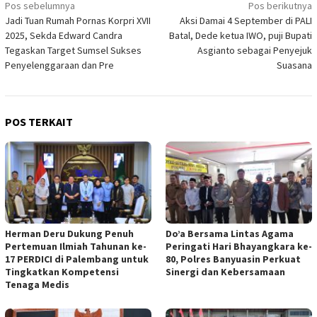
Navigasi
Pos sebelumnya
Pos berikutnya
Jadi Tuan Rumah Pornas Korpri XVII
Aksi Damai 4 September di PALI
pos
2025, Sekda Edward Candra
Batal, Dede ketua IWO, puji Bupati
Tegaskan Target Sumsel Sukses
Asgianto sebagai Penyejuk
Penyelenggaraan dan Pre
Suasana
POS TERKAIT
Herman Deru Dukung Penuh
Do’a Bersama Lintas Agama
Pertemuan Ilmiah Tahunan ke-
Peringati Hari Bhayangkara ke-
17 PERDICI di Palembang untuk
80, Polres Banyuasin Perkuat
Tingkatkan Kompetensi
Sinergi dan Kebersamaan
Tenaga Medis