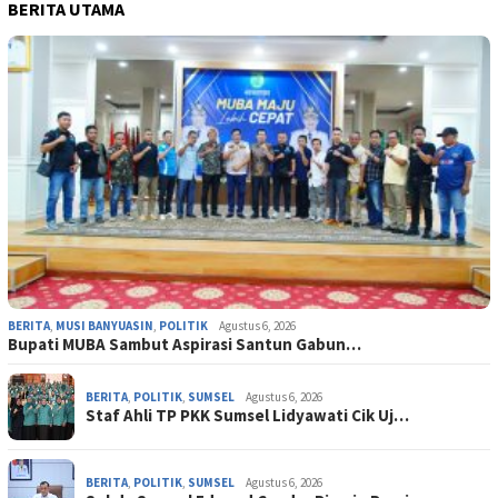
BERITA UTAMA
BERITA
,
MUSI BANYUASIN
,
POLITIK
Agustus 6, 2026
Bupati MUBA Sambut Aspirasi Santun Gabun…
BERITA
,
POLITIK
,
SUMSEL
Agustus 6, 2026
Staf Ahli TP PKK Sumsel Lidyawati Cik Uj…
BERITA
,
POLITIK
,
SUMSEL
Agustus 6, 2026