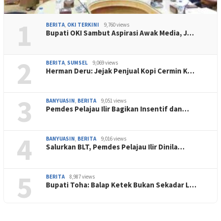
1
BERITA
,
OKI TERKINI
9,760 views
Bupati OKI Sambut Aspirasi Awak Media, J…
2
BERITA
,
SUMSEL
9,069 views
Herman Deru: Jejak Penjual Kopi Cermin K…
3
BANYUASIN
,
BERITA
9,051 views
Pemdes Pelajau Ilir Bagikan Insentif dan…
4
BANYUASIN
,
BERITA
9,016 views
Salurkan BLT, Pemdes Pelajau Ilir Dinila…
5
BERITA
8,987 views
Bupati Toha: Balap Ketek Bukan Sekadar L…